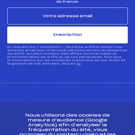
de France.
Inscription
En cliquant sur « inscription », j’autorise la FFS à utiliser mon
adresse email pour m’envoyer périodiquement la newsletter
de la FFS, qui peut contenir des offres commerciales et
promotionnelles de la FFS ou de ses partenaires. Pour plus
d’informations sur les modalités d’exercice de vos droits et
la gestion de vos données, cliquez
ici
CONTACT
Nous utilisons des cookies de
ESPACE PRESSE
mesure d’audience (Google
Analytics) afin d’analyser la
fréquentation du site, vous
Ressources
proposer du contenu vidéo et les