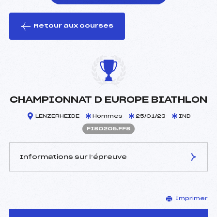
Retour aux courses
foi(s) le ski
CHAMPIONNAT D EUROPE BIATHLON
LENZERHEIDE
Hommes
25/01/23
IND
FIS0205.FFS
Informations sur l’épreuve
JURY DE COMPÉTITION
Imprimer
Délégué Technique :
–
D.T Adjoint :
–