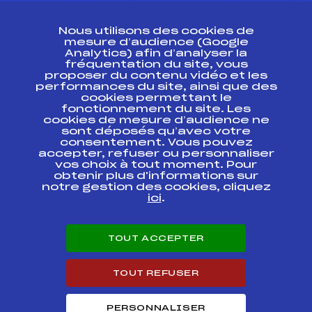
CONTACT
Nous utilisons des cookies de
ESPACE PRESSE
mesure d’audience (Google
Analytics) afin d’analyser la
fréquentation du site, vous
Ressources
proposer du contenu vidéo et les
performances du site, ainsi que des
Pass’Neige
cookies permettant le
Projet sportif fédéral
fonctionnement du site. Les
cookies de mesure d’audience ne
Projet de performance fédéral
sont déposés qu’avec votre
Antidopage
consentement. Vous pouvez
Pôle Développement, Formation, Suivi
accepter, refuser ou personnaliser
Scientifique
vos choix à tout moment. Pour
Listes ministérielles
obtenir plus d'informations sur
notre gestion des cookies, cliquez
Pôle vie de l’athlète
ici
.
Enseignement professionnel
Informatique et chronométrage
Circuits
TOUT ACCEPTER
Carrières
Développement des habiletés mentales
TOUT REFUSER
PERSONNALISER