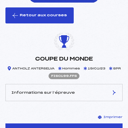
Retour aux courses
foi(s) le ski
COUPE DU MONDE
ANTHOLZ ANTERSELVA
Hommes
19/01/23
SPR
FIS0199.FFS
Informations sur l’épreuve
JURY DE COMPÉTITION
Imprimer
Délégué Technique :
–
D.T Adjoint :
–