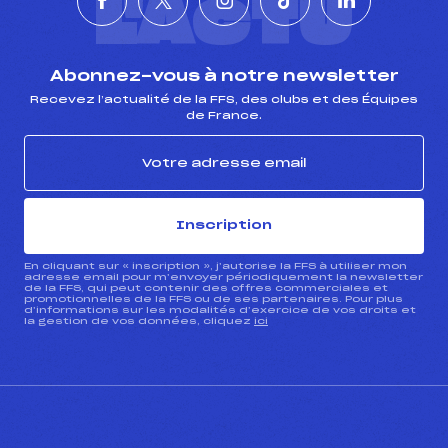
L'ACTU
Abonnez-vous à notre newsletter
Recevez l’actualité de la FFS, des clubs et des Équipes
de France.
Inscription
En cliquant sur « inscription », j’autorise la FFS à utiliser mon
adresse email pour m’envoyer périodiquement la newsletter
de la FFS, qui peut contenir des offres commerciales et
promotionnelles de la FFS ou de ses partenaires. Pour plus
d’informations sur les modalités d’exercice de vos droits et
la gestion de vos données, cliquez
ici