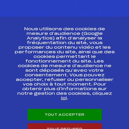
CONTACT
Nous utilisons des cookies de
ESPACE PRESSE
mesure d’audience (Google
Analytics) afin d’analyser la
fréquentation du site, vous
Ressources
proposer du contenu vidéo et les
performances du site, ainsi que des
Pass’Neige
cookies permettant le
Projet sportif fédéral
fonctionnement du site. Les
cookies de mesure d’audience ne
Projet de performance fédéral
sont déposés qu’avec votre
Antidopage
consentement. Vous pouvez
Pôle Développement, Formation, Suivi
accepter, refuser ou personnaliser
Scientifique
vos choix à tout moment. Pour
Listes ministérielles
obtenir plus d'informations sur
notre gestion des cookies, cliquez
Pôle vie de l’athlète
ici
.
Enseignement professionnel
Informatique et chronométrage
Circuits
TOUT ACCEPTER
Carrières
Développement des habiletés mentales