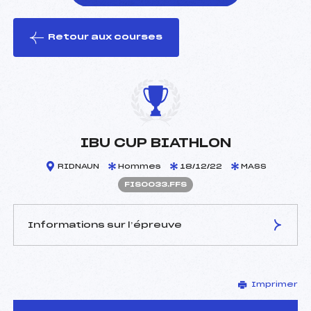
Retour aux courses
foi(s) le ski
IBU CUP BIATHLON
RIDNAUN
Hommes
18/12/22
MASS
FIS0033.FFS
Informations sur l’épreuve
JURY DE COMPÉTITION
Imprimer
Délégué Technique :
–
D.T Adjoint :
–