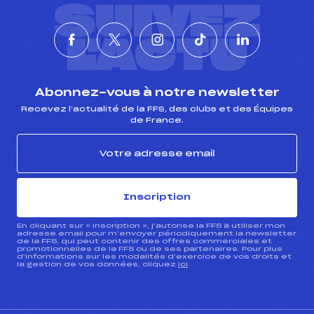
SUIVEZ
L'ACTU
Abonnez-vous à notre newsletter
Recevez l’actualité de la FFS, des clubs et des Équipes
de France.
Inscription
En cliquant sur « inscription », j’autorise la FFS à utiliser mon
adresse email pour m’envoyer périodiquement la newsletter
de la FFS, qui peut contenir des offres commerciales et
promotionnelles de la FFS ou de ses partenaires. Pour plus
d’informations sur les modalités d’exercice de vos droits et
la gestion de vos données, cliquez
ici