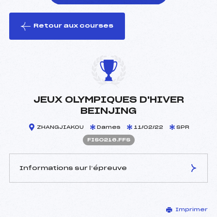
Retour aux courses
foi(s) le ski
JEUX OLYMPIQUES D'HIVER
BEINJING
ZHANGJIAKOU
Dames
11/02/22
SPR
FIS0216.FFS
Informations sur l’épreuve
JURY DE COMPÉTITION
Imprimer
Délégué Technique :
–