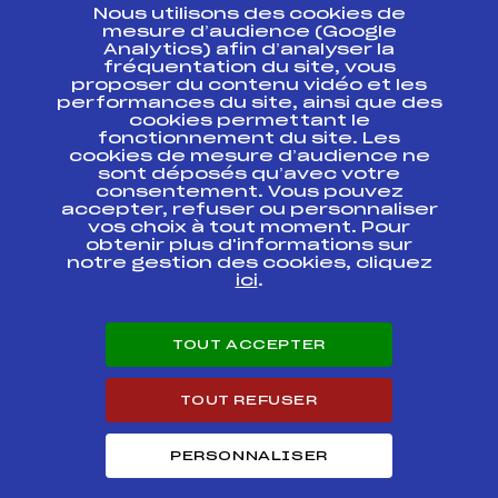
Nous utilisons des cookies de
ESPACE PRESSE
mesure d’audience (Google
Analytics) afin d’analyser la
fréquentation du site, vous
Ressources
proposer du contenu vidéo et les
performances du site, ainsi que des
Pass’Neige
cookies permettant le
Projet sportif fédéral
fonctionnement du site. Les
cookies de mesure d’audience ne
Projet de performance fédéral
sont déposés qu’avec votre
Antidopage
consentement. Vous pouvez
Pôle Développement, Formation, Suivi
accepter, refuser ou personnaliser
Scientifique
vos choix à tout moment. Pour
Listes ministérielles
obtenir plus d'informations sur
notre gestion des cookies, cliquez
Pôle vie de l’athlète
ici
.
Enseignement professionnel
Informatique et chronométrage
Circuits
TOUT ACCEPTER
Carrières
Développement des habiletés mentales
TOUT REFUSER
PERSONNALISER
© 2026 Fédération Française de Ski
Mentions légales
Politique de