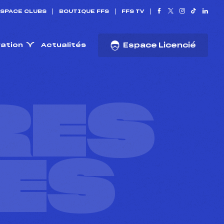
SPACE CLUBS
BOUTIQUE FFS
FFS TV
ration
Actualités
Espace Licencié
RES
ES