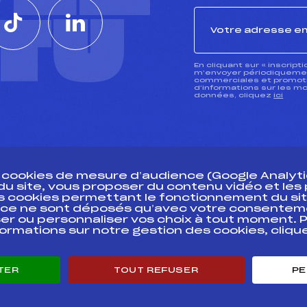
CTU
En cliquant sur « inscript
m’envoyer périodiquement
commerciales et promotio
d’informations sur les mo
données, cliquez
ici
s cookies de mesure d’audience (Google Analytic
 du site, vous proposer du contenu vidéo et le
des cookies permettant le fonctionnement du sit
essources
ce ne sont déposés qu’avec votre consentem
Pass’Neige
Pôle vie de l’
er ou personnaliser vos choix à tout moment. P
formations sur notre gestion des cookies, cliq
Projet sportif fédéral
Enseignemen
Projet de performance fédéral
Informatiqu
Antidopage
Circuits
TER
TOUT REFUSER
PE
Pôle Développement, Formation, Suivi
Carrières
Scientifique
Développeme
Listes ministérielles
mentales