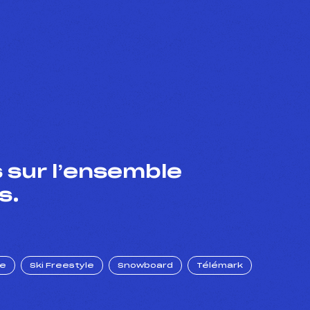
 sur l’ensemble
s.
ue
Ski Freestyle
Snowboard
Télémark