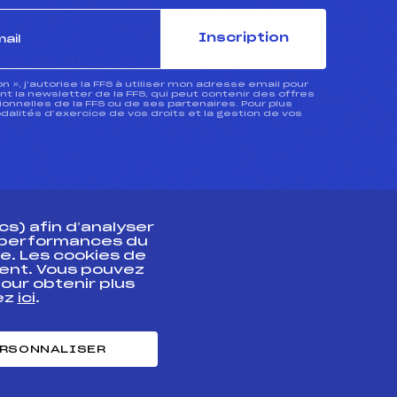
Inscription
ion », j’autorise la FFS à utiliser mon adresse email pour
 la newsletter de la FFS, qui peut contenir des offres
nnelles de la FFS ou de ses partenaires. Pour plus
dalités d’exercice de vos droits et la gestion de vos
s) afin d’analyser
s performances du
e. Les cookies de
ent. Vous pouvez
athlète
our obtenir plus
uez
ici
.
t professionnel
e et chronométrage
RSONNALISER
nt des habiletés