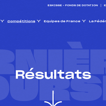
ESKISSE – FONDS DE DOTATION
E
Compétitions
Equipes de France
La Fédé
RNIÈ
Résultats
OURS