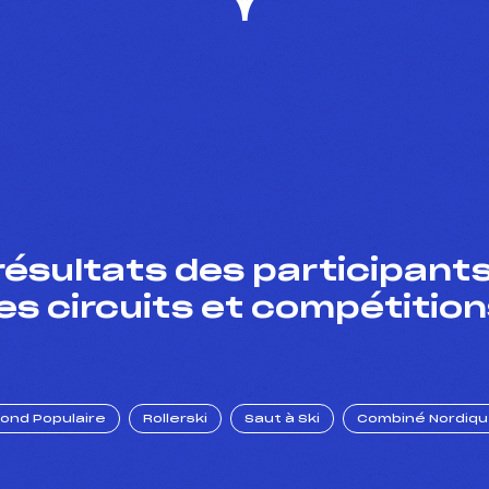
résultats des participants
es circuits et compétition
Fond Populaire
Rollerski
Saut à Ski
Combiné Nordiq