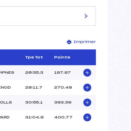
ES DE LA PISTE
Imprimer
–
7.5 km
–
Tps Tot
Points
–
–
MPNES
26:35.3
197.97
–
–
ENOD
28:11.7
270.48
ROLLS
30:55.1
393.39
VARD
31:04.9
400.77