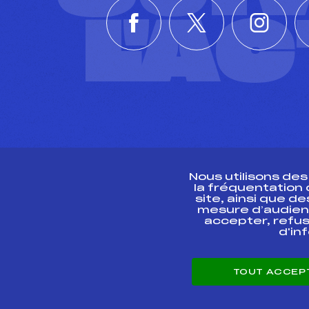
L'A
Nous utilisons de
la fréquentation
site, ainsi que 
R
mesure d’audien
accepter, refus
d'in
CONTACT
TOUT ACCEP
ESPACE PRESSE