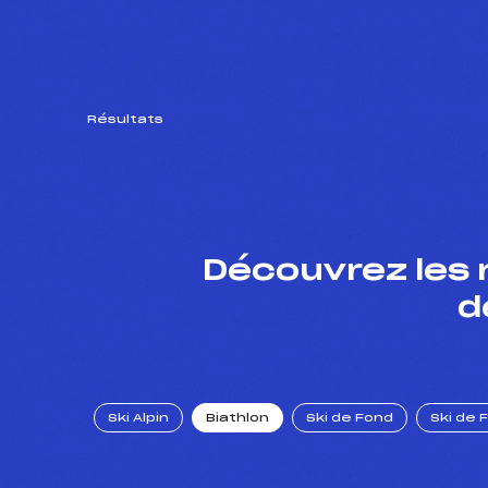
Résultats
Découvrez les 
d
Ski Alpin
Biathlon
Ski de Fond
Ski de 