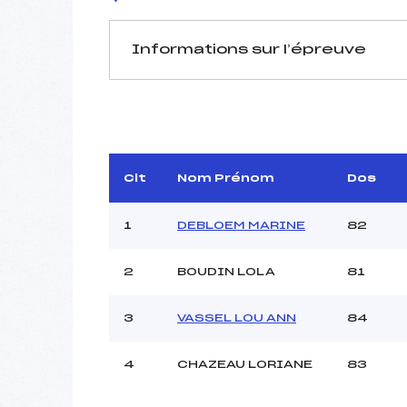
Informations sur l’épreuve
JURY DE COMPÉTITION
Délégué Technique :
D.T Adjoint :
Dir. Epreuve :
Clt
Nom Prénom
Dos
Chef mesureur :
1
DEBLOEM MARINE
82
2
BOUDIN LOLA
81
3
VASSEL LOU ANN
84
Pénalité appliquée :
Coefficient :
Catégorie :
4
CHAZEAU LORIANE
83
Style :
Type de Tir :