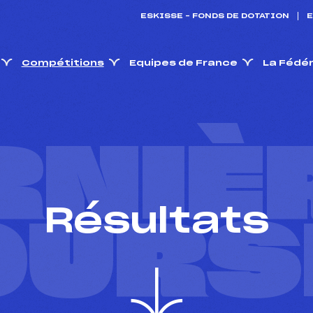
ESKISSE – FONDS DE DOTATION
E
Compétitions
Equipes de France
La Fédé
RNIÈ
Résultats
OURS