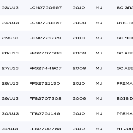
23/U13
LCN2720667
2010
MJ
SC GR
24/U13
LCN2720367
2009
MJ
OYE-P
25/U13
LCN2721229
2010
MJ
SC MO
26/U13
FFS2707038
2009
MJ
SC AB
27/U13
FFS2744907
2009
MJ
SC AB
28/U13
FFS2721130
2010
MJ
PREMA
29/U13
FFS2707308
2009
MJ
BOIS 
30/U13
FFS2721146
2010
MJ
PREMA
31/U13
FFS2702763
2010
MJ
HT JUR