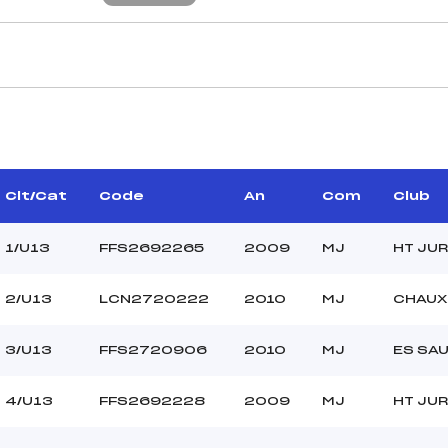
CARACTÉRISTIQU
PAGE LOIC (MJ)
Piste :
–
Distance :
POURCHET JOEL (MJ)
Point Haut :
Clt/Cat
Code
An
Com
Club
–
Point Bas :
Montée Tot. :
1/U13
FFS2692265
2009
MJ
HT JUR
Montée Max. :
Homologation :
2/U13
LCN2720222
2010
MJ
CHAUX
3/U13
FFS2720906
2010
MJ
ES SA
–
–
U13
4/U13
FFS2692228
2009
MJ
HT JUR
–
C-C