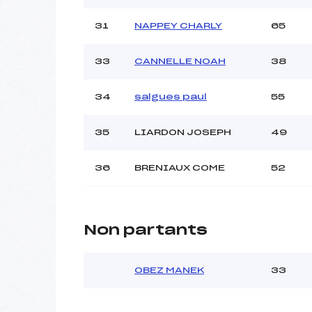
31
NAPPEY CHARLY
65
33
CANNELLE NOAH
38
34
salgues paul
55
35
LIARDON JOSEPH
49
36
BRENIAUX COME
52
Non partants
OBEZ MANEK
33