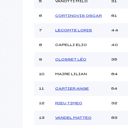
5
VANOTTI MILO
31
6
CORTINOVIS OSCAR
61
7
LECOMTE LORIS
44
8
CAPELLI ELIO
40
9
CLOSSET LÉO
35
10
MAIRE LILIAN
64
11
CARTIER ANGE
54
12
RIEU TIMEO
32
13
VANDEL MATTEO
63