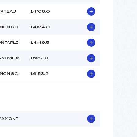
ORTEAU
14:06.0
NON SC
14:24.8
ONTARLI
14:49.5
ANDVAUX
15:52.3
NON SC
16:53.2
D’AMONT