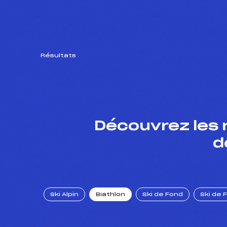
Résultats
Découvrez les 
d
Ski Alpin
Biathlon
Ski de Fond
Ski de 