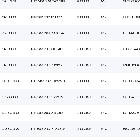
5/U13
LCN2720638
2010
MJ
SC GR
6/U13
FFS2702181
2010
MJ
HT JUR
7/U13
FFS2697834
2010
MJ
CHAUX
8/U13
FFS2703041
2009
MJ
ES SA
9/U13
FFS2707552
2009
MJ
PREMA
10/U13
LCN2720653
2010
MJ
SC GR
11/U13
FFS2701756
2009
MJ
SC AB
12/U13
FFS2697192
2009
MJ
CHAUX
13/U13
FFS2707729
2009
MJ
BOIS 