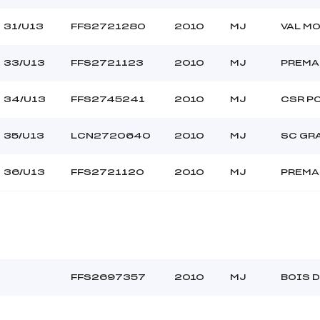
31/U13
FFS2721280
2010
MJ
VAL M
33/U13
FFS2721123
2010
MJ
PREMA
34/U13
FFS2745241
2010
MJ
CSR P
35/U13
LCN2720640
2010
MJ
SC GR
36/U13
FFS2721120
2010
MJ
PREMA
FFS2697357
2010
MJ
BOIS 