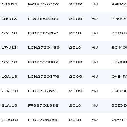
14/U13
FFS2707002
2009
MJ
PREMA
15/U13
FFS2689499
2009
MJ
PREMA
16/U13
FFS2720250
2010
MJ
BOIS 
17/U13
LCN2720439
2010
MJ
SC MO
18/U13
FFS2698607
2009
MJ
HT JUR
19/U13
LCN2720376
2009
MJ
OYE-P
20/U13
FFS2707551
2009
MJ
PREMA
21/U13
FFS2702392
2010
MJ
BOIS 
22/U13
FFS2706155
2010
MJ
OLYMP