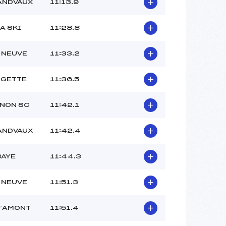
ANDVAUX
11:13.9
A SKI
11:28.8
 NEUVE
11:33.2
UGETTE
11:36.5
NON SC
11:42.1
ANDVAUX
11:42.4
BAYE
11:44.3
 NEUVE
11:51.3
D’AMONT
11:51.4