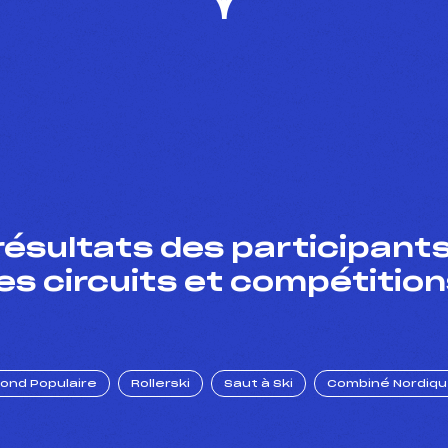
résultats des participants
es circuits et compétition
Fond Populaire
Rollerski
Saut à Ski
Combiné Nordiq