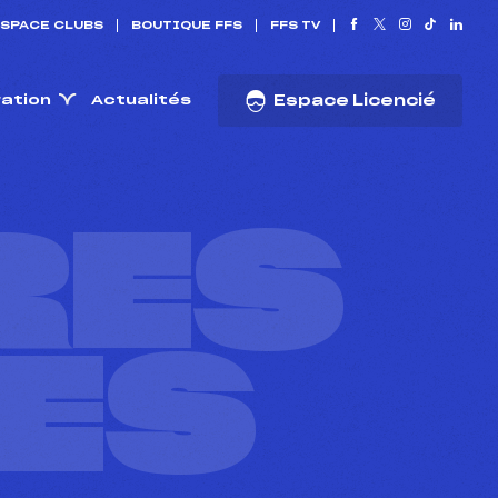
SPACE CLUBS
BOUTIQUE FFS
FFS TV
ration
Actualités
Espace Licencié
RES
ES