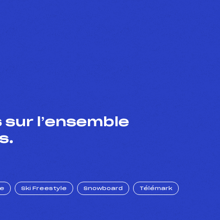
 sur l’ensemble
s.
ue
Ski Freestyle
Snowboard
Télémark