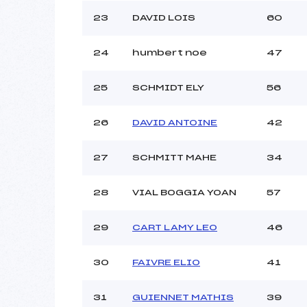
23
DAVID LOIS
60
24
humbert noe
47
25
SCHMIDT ELY
56
26
DAVID ANTOINE
42
27
SCHMITT MAHE
34
28
VIAL BOGGIA YOAN
57
29
CART LAMY LEO
46
30
FAIVRE ELIO
41
31
GUIENNET MATHIS
39