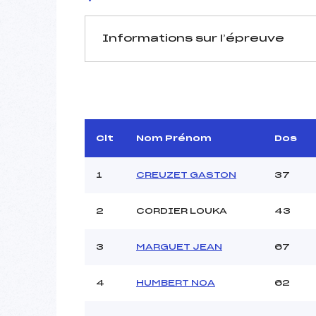
Informations sur l’épreuve
JURY DE COMPÉTITION
Délégué Technique :
D.T Adjoint :
Dir. Epreuve :
Clt
Nom Prénom
Dos
Chef mesureur :
1
CREUZET GASTON
37
2
CORDIER LOUKA
43
3
MARGUET JEAN
67
Pénalité appliquée :
Coefficient :
Catégorie :
4
HUMBERT NOA
62
Style :
Type de Tir :