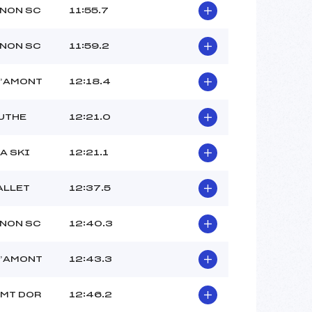
NON SC
11:55.7
NON SC
11:59.2
D’AMONT
12:18.4
UTHE
12:21.0
A SKI
12:21.1
ALLET
12:37.5
NON SC
12:40.3
D’AMONT
12:43.3
 MT DOR
12:46.2