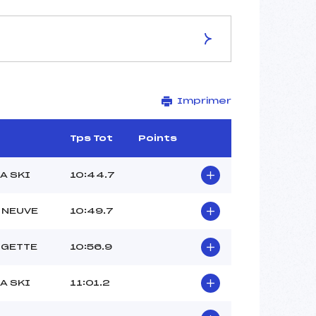
ES DE LA PISTE
Imprimer
–
3 km
–
Tps Tot
Points
–
–
A SKI
10:44.7
–
–
 NEUVE
10:49.7
UGETTE
10:56.9
A SKI
11:01.2