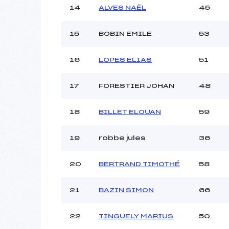
14
ALVES NAËL
45
15
BOBIN EMILE
53
16
LOPES ELIAS
51
17
FORESTIER JOHAN
48
18
BILLET ELOUAN
59
19
robbe jules
36
20
BERTRAND TIMOTHÉ
58
21
BAZIN SIMON
66
22
TINGUELY MARIUS
50