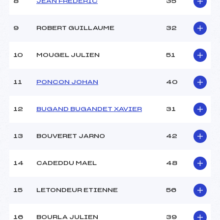
8
JEAN FREDERIC
35
9
ROBERT GUILLAUME
32
10
MOUGEL JULIEN
51
11
PONCON JOHAN
40
12
BUGAND BUGANDET XAVIER
31
13
BOUVERET JARNO
42
14
CADEDDU MAEL
48
15
LETONDEUR ETIENNE
56
16
BOURLA JULIEN
39