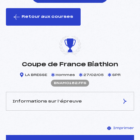
Retour aux courses
foi(s) le ski
Coupe de France Biathlon
LA BRESSE
Hommes
27/02/05
SPR
BNAM0162.FFS
Informations sur l’épreuve
JURY DE COMPÉTITION
Imprimer
Délégué Technique :
HATTON J JACQUES (MV)
D.T Adjoint :
CLEMENT BRUNO (MB)