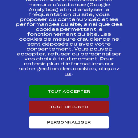
Nous utilisons des cookies de
ESPACE PRESSE
mesure d’audience (Google
Analytics) afin d’analyser la
fréquentation du site, vous
Ressources
proposer du contenu vidéo et les
performances du site, ainsi que des
Pass’Neige
cookies permettant le
Projet sportif fédéral
fonctionnement du site. Les
cookies de mesure d’audience ne
Projet de performance fédéral
sont déposés qu’avec votre
Antidopage
consentement. Vous pouvez
Pôle Développement, Formation, Suivi
accepter, refuser ou personnaliser
Scientifique
vos choix à tout moment. Pour
Listes ministérielles
obtenir plus d'informations sur
notre gestion des cookies, cliquez
Pôle vie de l’athlète
ici
.
Enseignement professionnel
Informatique et chronométrage
Circuits
TOUT ACCEPTER
Carrières
Développement des habiletés mentales
TOUT REFUSER
PERSONNALISER
© 2026 Fédération Française de Ski
Mentions légales
Politique de
confidentialité
Cookies