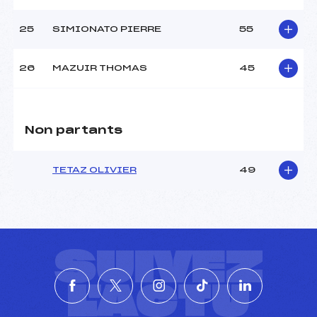
25
SIMIONATO PIERRE
55
26
MAZUIR THOMAS
45
Non partants
TETAZ OLIVIER
49
SUIVEZ
L'ACTU