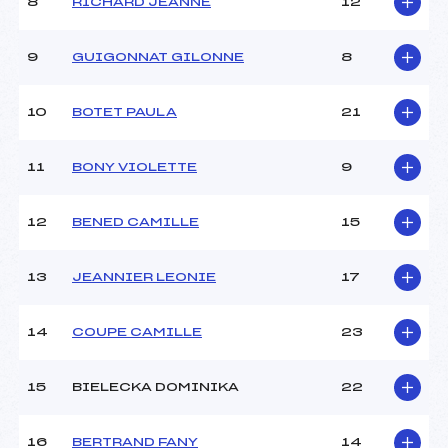
8
RICHARD JEANNE
12
9
GUIGONNAT GILONNE
8
10
BOTET PAULA
21
11
BONY VIOLETTE
9
12
BENED CAMILLE
15
13
JEANNIER LEONIE
17
14
COUPE CAMILLE
23
15
BIELECKA DOMINIKA
22
16
BERTRAND FANY
14