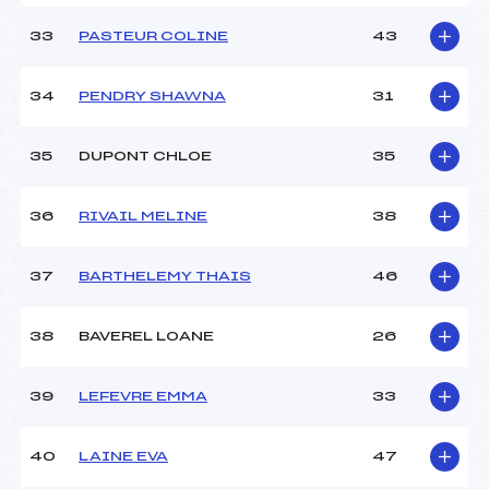
33
PASTEUR COLINE
43
34
PENDRY SHAWNA
31
35
DUPONT CHLOE
35
36
RIVAIL MELINE
38
37
BARTHELEMY THAIS
46
38
BAVEREL LOANE
26
39
LEFEVRE EMMA
33
40
LAINE EVA
47