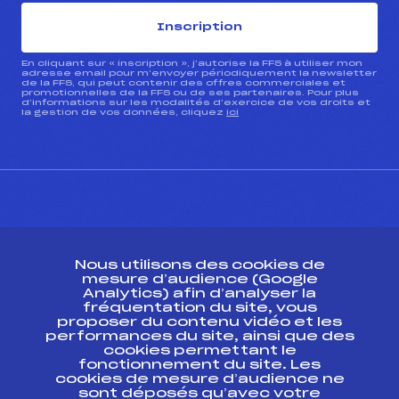
Inscription
En cliquant sur « inscription », j’autorise la FFS à utiliser mon
adresse email pour m’envoyer périodiquement la newsletter
de la FFS, qui peut contenir des offres commerciales et
promotionnelles de la FFS ou de ses partenaires. Pour plus
d’informations sur les modalités d’exercice de vos droits et
la gestion de vos données, cliquez
ici
CONTACT
Nous utilisons des cookies de
ESPACE PRESSE
mesure d’audience (Google
Analytics) afin d’analyser la
fréquentation du site, vous
Ressources
proposer du contenu vidéo et les
performances du site, ainsi que des
Pass’Neige
cookies permettant le
Projet sportif fédéral
fonctionnement du site. Les
cookies de mesure d’audience ne
Projet de performance fédéral
sont déposés qu’avec votre
Antidopage