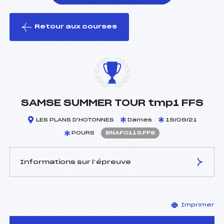
Retour aux courses
foi(s) le ski
SAMSE SUMMER TOUR tmp1 FFS
LES PLANS D'HOTONNES
Dames
19/09/21
POURS
BNAF0113.FFS
Informations sur l’épreuve
JURY DE COMPÉTITION
Imprimer
Délégué Technique :
GRANDCLEMENT YVES
(MJ)