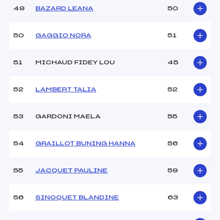
49
BAZARD LEANA
50
50
GAGGIO NORA
51
51
MICHAUD FIDEY LOU
45
52
LAMBERT TALIA
52
53
GARDONI MAELA
55
54
GRAILLOT BUNING HANNA
56
55
JACQUET PAULINE
59
56
SINOQUET BLANDINE
63