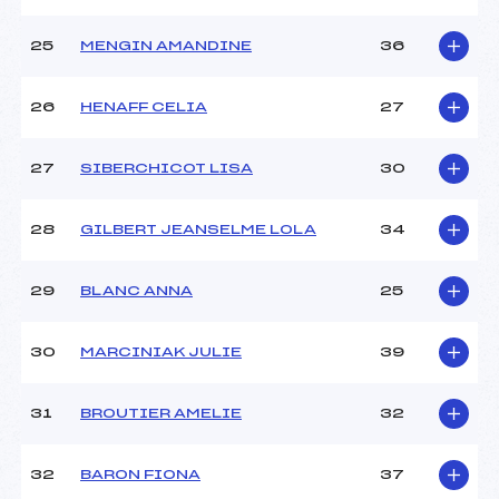
25
MENGIN AMANDINE
36
26
HENAFF CELIA
27
27
SIBERCHICOT LISA
30
28
GILBERT JEANSELME LOLA
34
29
BLANC ANNA
25
30
MARCINIAK JULIE
39
31
BROUTIER AMELIE
32
32
BARON FIONA
37