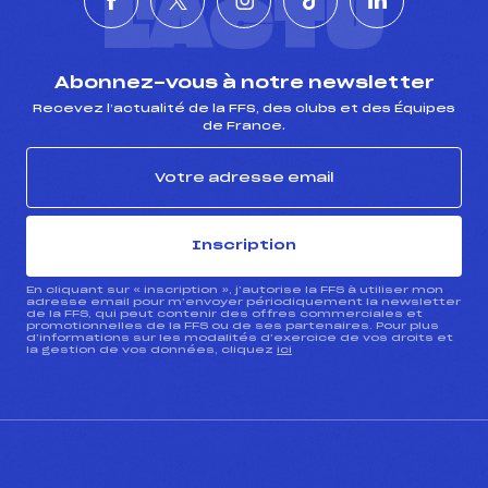
L'ACTU
Abonnez-vous à notre newsletter
Recevez l’actualité de la FFS, des clubs et des Équipes
de France.
Inscription
En cliquant sur « inscription », j’autorise la FFS à utiliser mon
adresse email pour m’envoyer périodiquement la newsletter
de la FFS, qui peut contenir des offres commerciales et
promotionnelles de la FFS ou de ses partenaires. Pour plus
d’informations sur les modalités d’exercice de vos droits et
la gestion de vos données, cliquez
ici