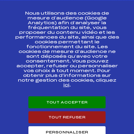
CONTACT
Nous utilisons des cookies de
ESPACE PRESSE
mesure d’audience (Google
Analytics) afin d’analyser la
fréquentation du site, vous
Ressources
proposer du contenu vidéo et les
performances du site, ainsi que des
Pass’Neige
cookies permettant le
Projet sportif fédéral
fonctionnement du site. Les
cookies de mesure d’audience ne
Projet de performance fédéral
sont déposés qu’avec votre
Antidopage
consentement. Vous pouvez
Pôle Développement, Formation, Suivi
accepter, refuser ou personnaliser
Scientifique
vos choix à tout moment. Pour
Listes ministérielles
obtenir plus d'informations sur
notre gestion des cookies, cliquez
Pôle vie de l’athlète
ici
.
Enseignement professionnel
Informatique et chronométrage
Circuits
TOUT ACCEPTER
Carrières
Développement des habiletés mentales
TOUT REFUSER
PERSONNALISER