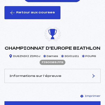
Retour aux courses
foi(s) le ski
CHAMPIONNAT D'EUROPE BIATHLON
DUSZNIKI ZDROJ
Dames
30/01/21
POURS
FIS0089.FFS
Informations sur l’épreuve
JURY DE COMPÉTITION
Imprimer
Délégué Technique :
–
D.T Adjoint :
–