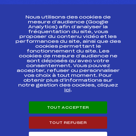
CONTACT
Nous utilisons des cookies de
ESPACE PRESSE
mesure d’audience (Google
Analytics) afin d’analyser la
fréquentation du site, vous
Ressources
proposer du contenu vidéo et les
performances du site, ainsi que des
Pass’Neige
cookies permettant le
Projet sportif fédéral
fonctionnement du site. Les
cookies de mesure d’audience ne
Projet de performance fédéral
sont déposés qu’avec votre
Antidopage
consentement. Vous pouvez
Pôle Développement, Formation, Suivi
accepter, refuser ou personnaliser
Scientifique
vos choix à tout moment. Pour
Listes ministérielles
obtenir plus d'informations sur
notre gestion des cookies, cliquez
Pôle vie de l’athlète
ici
.
Enseignement professionnel
Informatique et chronométrage
Circuits
TOUT ACCEPTER
Carrières
Développement des habiletés mentales
TOUT REFUSER