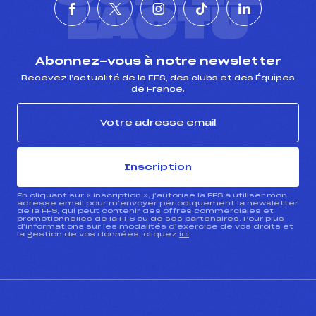
L'ACTU
Abonnez-vous à notre newsletter
Recevez l’actualité de la FFS, des clubs et des Équipes
de France.
Inscription
En cliquant sur « inscription », j’autorise la FFS à utiliser mon
adresse email pour m’envoyer périodiquement la newsletter
de la FFS, qui peut contenir des offres commerciales et
promotionnelles de la FFS ou de ses partenaires. Pour plus
d’informations sur les modalités d’exercice de vos droits et
la gestion de vos données, cliquez
ici