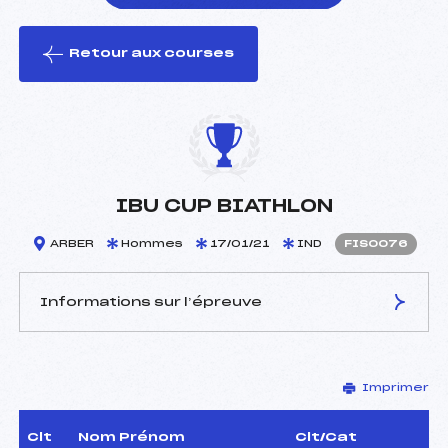
Retour aux courses
foi(s) le ski
IBU CUP BIATHLON
ARBER
Hommes
17/01/21
IND
FIS0076
Informations sur l’épreuve
JURY DE COMPÉTITION
Imprimer
Délégué Technique :
–
D.T Adjoint :
–
Dir. Epreuve :
–
Clt
Nom Prénom
Clt/Cat