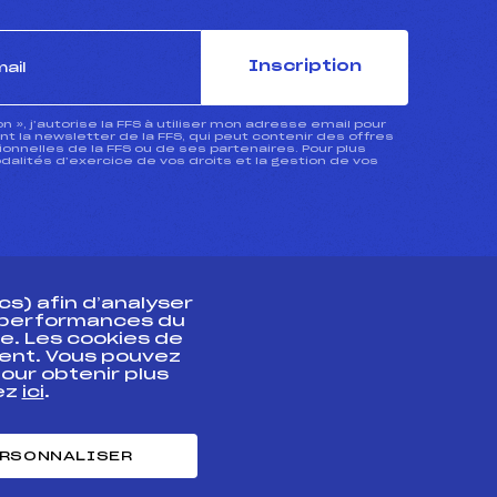
Inscription
ion », j’autorise la FFS à utiliser mon adresse email pour
 la newsletter de la FFS, qui peut contenir des offres
nnelles de la FFS ou de ses partenaires. Pour plus
dalités d’exercice de vos droits et la gestion de vos
s) afin d’analyser
s performances du
e. Les cookies de
ent. Vous pouvez
athlète
our obtenir plus
uez
ici
.
t professionnel
e et chronométrage
RSONNALISER
nt des habiletés