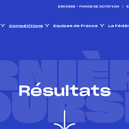
ESKISSE – FONDS DE DOTATION
E
Compétitions
Equipes de France
La Fédé
RNIÈ
Résultats
OURS