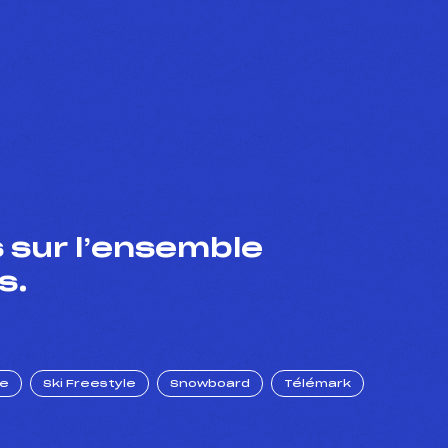
 sur l’ensemble
s.
ue
Ski Freestyle
Snowboard
Télémark