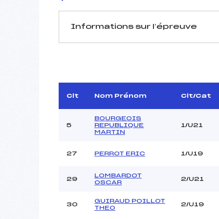
Informations sur l’épreuve
JURY DE COMPÉTITION
Délégué Technique :
D.T Adjoint :
Dir. Epreuve :
Clt
Nom Prénom
Clt/Cat
Chef mesureur :
BOURGEOIS
5
REPUBLIQUE
1/U21
MARTIN
27
PERROT ERIC
1/U19
Pénalité appliquée :
LOMBARDOT
29
2/U21
Coefficient :
OSCAR
Catégorie :
GUIRAUD POILLOT
Style :
30
2/U19
THEO
Type de Tir :