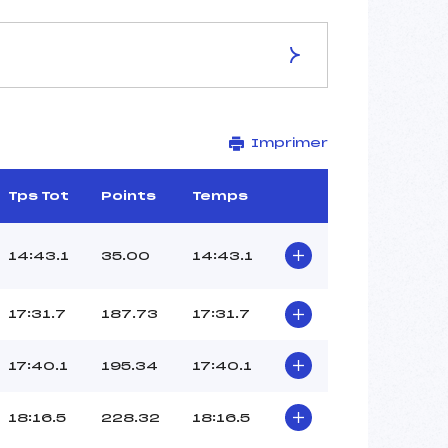
ES DE LA PISTE
Imprimer
ARBER
–
–
Tps Tot
Points
Temps
–
–
14:43.1
35.00
14:43.1
–
–
17:31.7
187.73
17:31.7
17:40.1
195.34
17:40.1
18:16.5
228.32
18:16.5