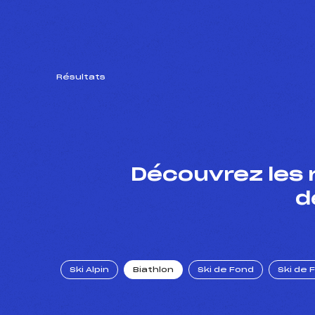
Résultats
Découvrez les 
d
Ski Alpin
Biathlon
Ski de Fond
Ski de 