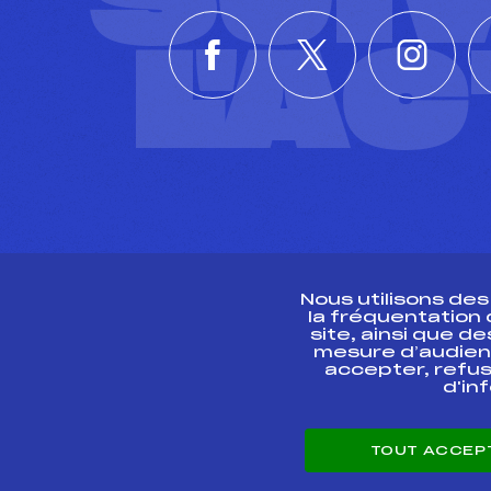
SUI
L'A
Nous utilisons de
la fréquentation
site, ainsi que 
R
mesure d’audien
accepter, refus
d'in
CONTACT
TOUT ACCEP
ESPACE PRESSE