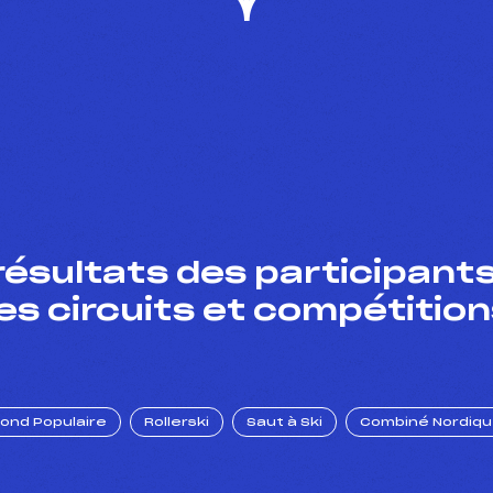
résultats des participants
es circuits et compétition
Fond Populaire
Rollerski
Saut à Ski
Combiné Nordiq