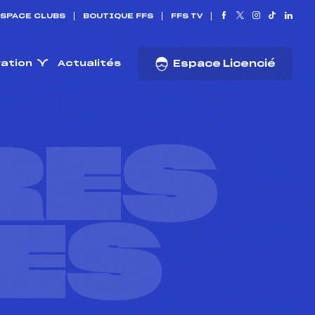
SPACE CLUBS
BOUTIQUE FFS
FFS TV
ration
Actualités
Espace Licencié
RES
ES