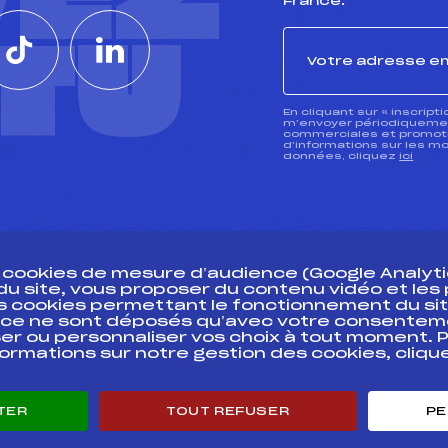
VEZ
France.
CTU
En cliquant sur « inscript
m’envoyer périodiquement
commerciales et promotio
d’informations sur les mo
données, cliquez
ici
s cookies de mesure d’audience (Google Analytic
 du site, vous proposer du contenu vidéo et le
des cookies permettant le fonctionnement du sit
essources
ce ne sont déposés qu’avec votre consentem
Pass’Neige
Pôle vie de l’
er ou personnaliser vos choix à tout moment. P
formations sur notre gestion des cookies, cliq
Projet sportif fédéral
Enseignemen
Projet de performance fédéral
Informatiqu
Antidopage
Circuits
TER
TOUT REFUSER
PE
Pôle Développement, Formation, Suivi
Carrières
Scientifique
Développeme