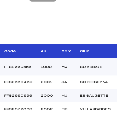
CARACTÉRISTIQU
–
Piste :
–
Distance :
–
Point Haut :
Code
An
Com
Club
–
Point Bas :
Montée Tot. :
FFS2660555
1999
MJ
SC ABBAYE
Montée Max. :
Homologation :
FFS2660469
2001
SA
SC PEISEY VA
35.0000
FFS2660696
2000
MJ
ES SAUGETTE
–
U19+U21
C
FFS2672068
2002
MB
VILLARD/BOEG
–