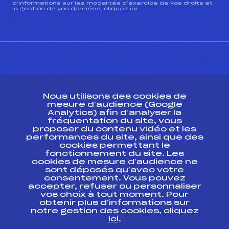
d’informations sur les modalités d’exercice de vos droits et
la gestion de vos données, cliquez
ici
CONTACT
Nous utilisons des cookies de
ESPACE PRESSE
mesure d’audience (Google
Analytics) afin d’analyser la
fréquentation du site, vous
Ressources
proposer du contenu vidéo et les
performances du site, ainsi que des
Pass’Neige
cookies permettant le
Projet sportif fédéral
fonctionnement du site. Les
cookies de mesure d’audience ne
Projet de performance fédéral
sont déposés qu’avec votre
Antidopage
consentement. Vous pouvez
Pôle Développement, Formation, Suivi
accepter, refuser ou personnaliser
Scientifique
vos choix à tout moment. Pour
Listes ministérielles
obtenir plus d'informations sur
notre gestion des cookies, cliquez
Pôle vie de l’athlète
ici
.
Enseignement professionnel