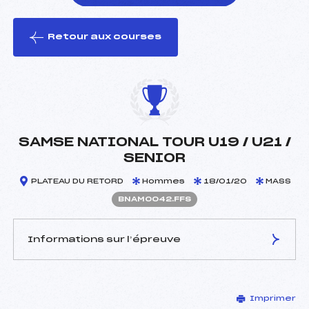
Retour aux courses
foi(s) le ski
SAMSE NATIONAL TOUR U19 / U21 /
SENIOR
PLATEAU DU RETORD
Hommes
18/01/20
MASS
BNAM0042.FFS
Informations sur l’épreuve
JURY DE COMPÉTITION
Imprimer
Délégué Technique :
WOIRET PATRICK (LY)