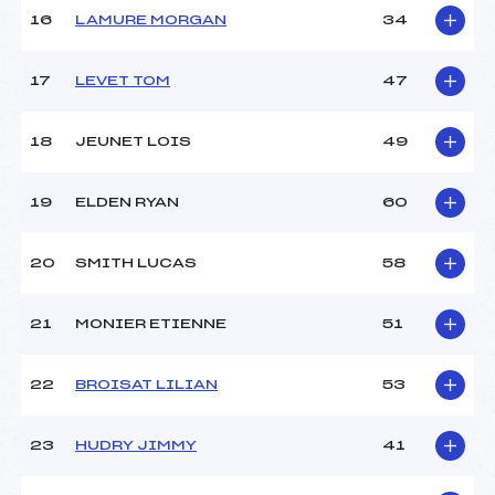
16
LAMURE MORGAN
34
17
LEVET TOM
47
18
JEUNET LOIS
49
19
ELDEN RYAN
60
20
SMITH LUCAS
58
21
MONIER ETIENNE
51
22
BROISAT LILIAN
53
23
HUDRY JIMMY
41