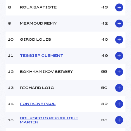
Type de Tir :
[C-C-D-D]
8
ROUX BAPTISTE
43
9
MERMOUD REMY
42
10
GIROD LOUIS
40
11
TESSIER CLEMENT
46
12
BOKHKAMIKOV SERGEY
55
13
RICHARD LOIC
50
14
FONTAINE PAUL
39
BOURGEOIS REPUBLIQUE
15
35
MARTIN