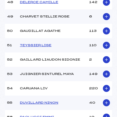
48
DELERCE CAMILLE
142
49
CHARVET STELLIE ROSE
6
50
GAUDILLAT AGATHE
113
51
TEYSSIER LISE
110
52
GAILLARD LIAUDON SIDONIE
2
53
JUIGNIER SINTUREL MAYA
149
54
CARUANA LIV
220
55
DUVILLARD NINON
40