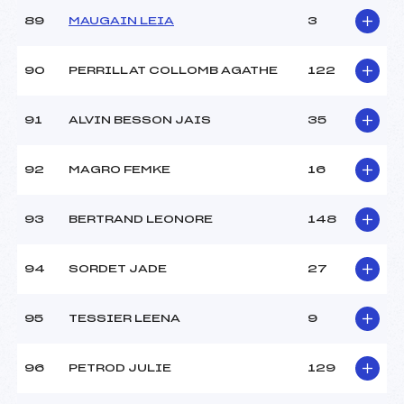
89
MAUGAIN LEIA
3
90
PERRILLAT COLLOMB AGATHE
122
91
ALVIN BESSON JAIS
35
92
MAGRO FEMKE
16
93
BERTRAND LEONORE
148
94
SORDET JADE
27
95
TESSIER LEENA
9
96
PETROD JULIE
129