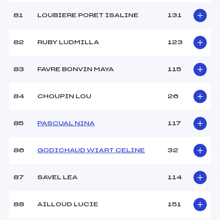
81
LOUBIERE PORET ISALINE
131
82
RUBY LUDMILLA
123
83
FAVRE BONVIN MAYA
115
84
CHOUPIN LOU
26
85
PASCUAL NINA
117
86
GODICHAUD WIART CELINE
32
87
SAVEL LEA
114
88
AILLOUD LUCIE
151