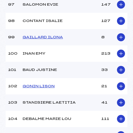
97
SALOMON EVIE
147
98
CONTANT ISALIE
127
99
GAILLARD ILONA
8
100
INAN EMY
213
101
BAUD JUSTINE
33
102
GONIN LISON
21
103
STANISIERE LAETITIA
41
104
DEBALME MARIE LOU
111