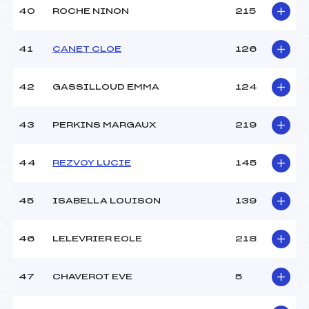
40
ROCHE NINON
215
41
CANET CLOE
126
42
GASSILLOUD EMMA
124
43
PERKINS MARGAUX
219
44
REZVOY LUCIE
145
45
ISABELLA LOUISON
139
46
LELEVRIER EOLE
218
47
CHAVEROT EVE
5