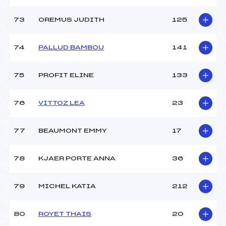
73
OREMUS JUDITH
125
74
PALLUD BAMBOU
141
75
PROFIT ELINE
133
76
VITTOZ LEA
23
77
BEAUMONT EMMY
17
78
KJAER PORTE ANNA
36
79
MICHEL KATIA
212
80
ROYET THAIS
20