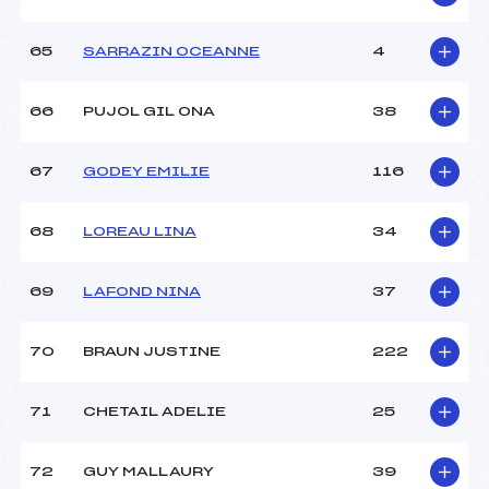
65
SARRAZIN OCEANNE
4
66
PUJOL GIL ONA
38
67
GODEY EMILIE
116
68
LOREAU LINA
34
69
LAFOND NINA
37
70
BRAUN JUSTINE
222
71
CHETAIL ADELIE
25
72
GUY MALLAURY
39