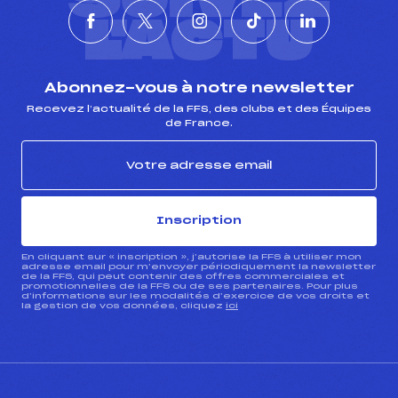
L'ACTU
Abonnez-vous à notre newsletter
Recevez l’actualité de la FFS, des clubs et des Équipes
de France.
Inscription
En cliquant sur « inscription », j’autorise la FFS à utiliser mon
adresse email pour m’envoyer périodiquement la newsletter
de la FFS, qui peut contenir des offres commerciales et
promotionnelles de la FFS ou de ses partenaires. Pour plus
d’informations sur les modalités d’exercice de vos droits et
la gestion de vos données, cliquez
ici