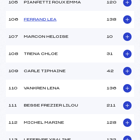
105
PIANFETTI ROUX EMMA
120
106
FERRAND LEA
138
107
MARCON HELOISE
10
108
TRENA CHLOE
31
109
CARLE TIPHAINE
42
110
VANKREN LENA
136
111
BESSE FREZIER LILOU
211
112
MICHEL MARINE
128
113
LEFEBVRE YSALINE
132