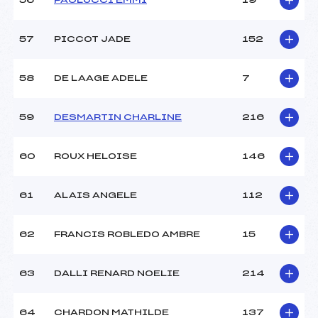
56
PAOLUCCI EMMI
19
57
PICCOT JADE
152
58
DE LAAGE ADELE
7
59
DESMARTIN CHARLINE
216
60
ROUX HELOISE
146
61
ALAIS ANGELE
112
62
FRANCIS ROBLEDO AMBRE
15
63
DALLI RENARD NOELIE
214
64
CHARDON MATHILDE
137