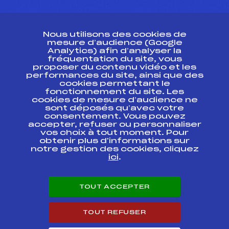
CONTACT
Nous utilisons des cookies de
ESPACE PRESSE
mesure d’audience (Google
Analytics) afin d’analyser la
fréquentation du site, vous
Ressources
proposer du contenu vidéo et les
performances du site, ainsi que des
Pass’Neige
cookies permettant le
Projet sportif fédéral
fonctionnement du site. Les
cookies de mesure d’audience ne
Projet de performance fédéral
sont déposés qu’avec votre
Antidopage
consentement. Vous pouvez
Pôle Développement, Formation, Suivi
accepter, refuser ou personnaliser
Scientifique
vos choix à tout moment. Pour
Listes ministérielles
obtenir plus d'informations sur
notre gestion des cookies, cliquez
Pôle vie de l’athlète
ici
.
Enseignement professionnel
Informatique et chronométrage
Circuits
TOUT ACCEPTER
Carrières
Développement des habiletés mentales
TOUT REFUSER