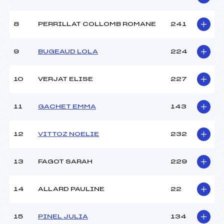
Style :
L
Type de Tir :
c-c- – – –
8
PERRILLAT COLLOMB ROMANE
241
9
BUGEAUD LOLA
224
10
VERJAT ELISE
227
11
GACHET EMMA
143
12
VITTOZ NOELIE
232
13
FAGOT SARAH
229
14
ALLARD PAULINE
22
15
PINEL JULIA
134