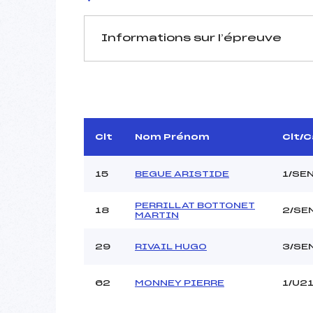
Informations sur l’épreuve
JURY DE COMPÉTITION
Délégué Technique :
D.T Adjoint :
Dir. Epreuve :
Clt
Nom Prénom
Clt/
Chef mesureur :
15
BEGUE ARISTIDE
1/SE
PERRILLAT BOTTONET
18
2/SE
MARTIN
Pénalité appliquée :
29
RIVAIL HUGO
3/SE
Coefficient :
Catégorie :
62
MONNEY PIERRE
1/U2
Style :
Type de Tir :