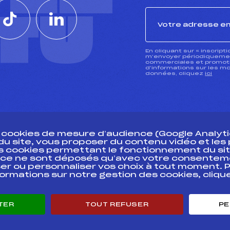
CTU
En cliquant sur « inscript
m’envoyer périodiquement
commerciales et promotio
d’informations sur les mo
données, cliquez
ici
s cookies de mesure d’audience (Google Analytic
 du site, vous proposer du contenu vidéo et le
des cookies permettant le fonctionnement du sit
essources
ce ne sont déposés qu’avec votre consentem
Pass’Neige
Pôle vie de l’
er ou personnaliser vos choix à tout moment. P
formations sur notre gestion des cookies, cliq
Projet sportif fédéral
Enseignemen
Projet de performance fédéral
Informatiqu
Antidopage
Circuits
TER
TOUT REFUSER
PE
Pôle Développement, Formation, Suivi
Carrières
Scientifique
Développeme
Listes ministérielles
mentales