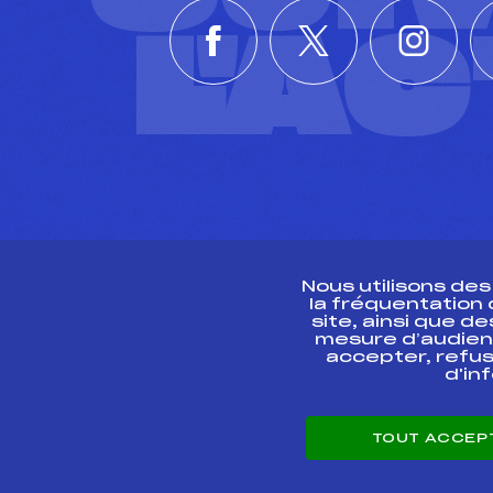
L'A
Nous utilisons de
la fréquentation
site, ainsi que 
R
mesure d’audien
accepter, refus
d'in
CONTACT
TOUT ACCEP
ESPACE PRESSE