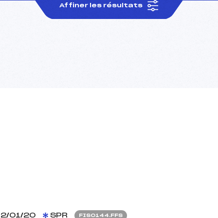
Affiner les résultats
2/01/20
SPR
FIS0144.FFS