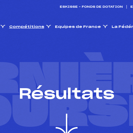
ESKISSE – FONDS DE DOTATION
E
Compétitions
Equipes de France
La Fédé
RNIÈ
Résultats
OURS