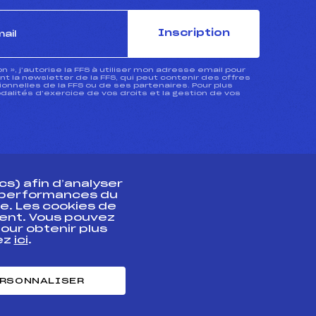
Inscription
ion », j’autorise la FFS à utiliser mon adresse email pour
 la newsletter de la FFS, qui peut contenir des offres
nnelles de la FFS ou de ses partenaires. Pour plus
dalités d’exercice de vos droits et la gestion de vos
s) afin d’analyser
s performances du
e. Les cookies de
ent. Vous pouvez
athlète
our obtenir plus
uez
ici
.
t professionnel
e et chronométrage
RSONNALISER
nt des habiletés