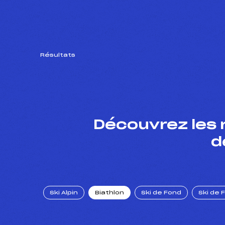
Résultats
Découvrez les 
d
Ski Alpin
Biathlon
Ski de Fond
Ski de 