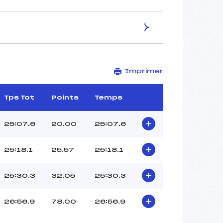
ES DE LA PISTE
Imprimer
BREZNO OSRBLIE
10 km
–
Tps Tot
Points
Temps
–
–
25:07.6
20.00
25:07.6
–
–
25:18.1
25.57
25:18.1
25:30.3
32.05
25:30.3
26:56.9
78.00
26:56.9