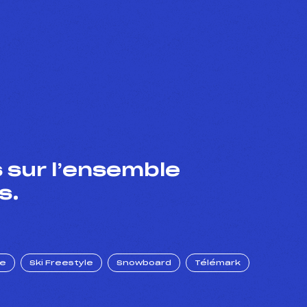
 sur l’ensemble
s.
ue
Ski Freestyle
Snowboard
Télémark