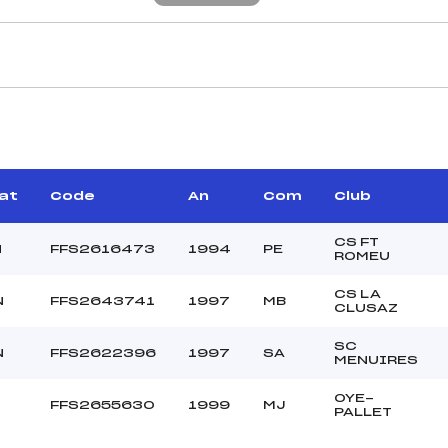
CARACTÉRISTIQU
–
Piste :
–
Distance :
–
Point Haut :
Cat
Code
An
Com
Club
–
Point Bas :
Montée Tot. :
CS FT
N
FFS2616473
1994
PE
ROMEU
Montée Max. :
Homologation :
CS LA
N
FFS2643741
1997
MB
CLUSAZ
SC
20.0000
N
FFS2622396
1997
SA
MENUIRES
–
U21+SEN
OYE-
1
FFS2655630
1999
MJ
PALLET
C
–