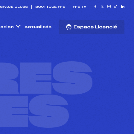
SPACE CLUBS
BOUTIQUE FFS
FFS TV
ration
Actualités
Espace Licencié
RES
ES