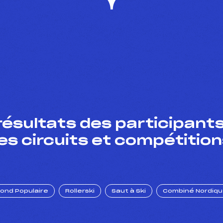
résultats des participants
es circuits et compétition
Fond Populaire
Rollerski
Saut à Ski
Combiné Nordiq