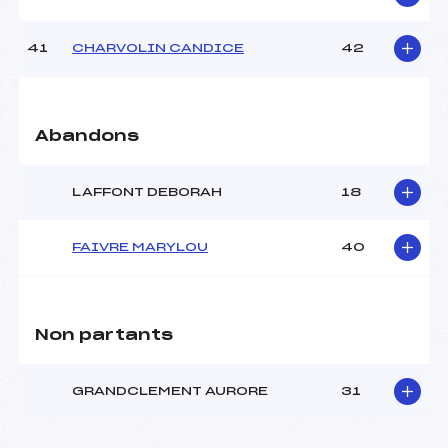
41
CHARVOLIN CANDICE
42
Abandons
LAFFONT DEBORAH
18
FAIVRE MARYLOU
40
Non partants
GRANDCLEMENT AURORE
31