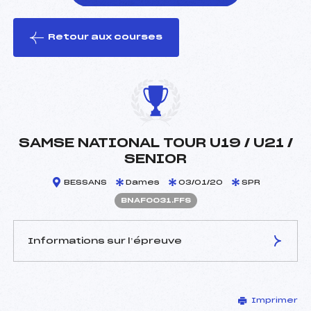
Retour aux courses
foi(s) le ski
SAMSE NATIONAL TOUR U19 / U21 /
SENIOR
BESSANS
Dames
03/01/20
SPR
BNAF0031.FFS
Informations sur l’épreuve
JURY DE COMPÉTITION
Imprimer
Délégué Technique :
HABRAN THIERRY (MV)