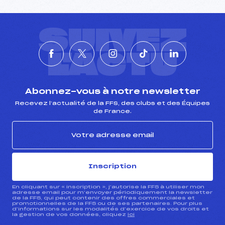
SUIVEZ
L'ACTU
Abonnez-vous à notre newsletter
Recevez l’actualité de la FFS, des clubs et des Équipes
de France.
Inscription
En cliquant sur « inscription », j’autorise la FFS à utiliser mon
adresse email pour m’envoyer périodiquement la newsletter
de la FFS, qui peut contenir des offres commerciales et
promotionnelles de la FFS ou de ses partenaires. Pour plus
d’informations sur les modalités d’exercice de vos droits et
la gestion de vos données, cliquez
ici