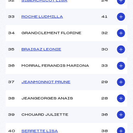
32
SIBERCHICOT LISA
24
33
ROCHE LUDMILLA
41
34
GRANDCLEMENT FLORINE
32
35
BRAISAZ LEONIE
30
36
MORRAL FERANDIS MARIONA
33
37
JEANMONNOT PRUNE
29
38
JEANGEORGES ANAIS
28
39
CHOUARD JULIETTE
36
40
SERRETTE LISA
38