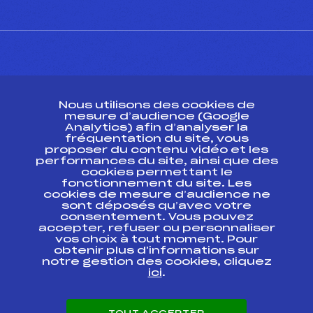
CONTACT
Nous utilisons des cookies de
ESPACE PRESSE
mesure d’audience (Google
Analytics) afin d’analyser la
fréquentation du site, vous
Ressources
proposer du contenu vidéo et les
performances du site, ainsi que des
Pass’Neige
cookies permettant le
Projet sportif fédéral
fonctionnement du site. Les
cookies de mesure d’audience ne
Projet de performance fédéral
sont déposés qu’avec votre
Antidopage
consentement. Vous pouvez
Pôle Développement, Formation, Suivi
accepter, refuser ou personnaliser
Scientifique
vos choix à tout moment. Pour
Listes ministérielles
obtenir plus d'informations sur
notre gestion des cookies, cliquez
Pôle vie de l’athlète
ici
.
Enseignement professionnel
Informatique et chronométrage
Circuits