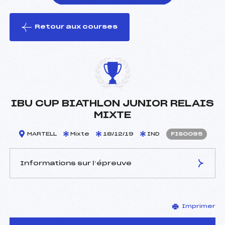
Retour aux courses
foi(s) le ski
IBU CUP BIATHLON JUNIOR RELAIS
MIXTE
MARTELL
Mixte
18/12/19
IND
FIS0095
Informations sur l’épreuve
JURY DE COMPÉTITION
Imprimer
Délégué Technique :
–
D.T Adjoint :
–