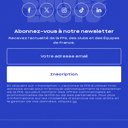
SUIVEZ
L'ACTU
Abonnez-vous à notre newsletter
Recevez l’actualité de la FFS, des clubs et des Équipes
de France.
Inscription
En cliquant sur « inscription », j’autorise la FFS à utiliser mon
adresse email pour m’envoyer périodiquement la newsletter
de la FFS, qui peut contenir des offres commerciales et
promotionnelles de la FFS ou de ses partenaires. Pour plus
d’informations sur les modalités d’exercice de vos droits et
la gestion de vos données, cliquez
ici