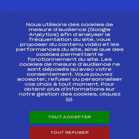
CONTACT
Nous utilisons des cookies de
ESPACE PRESSE
mesure d’audience (Google
Analytics) afin d’analyser la
fréquentation du site, vous
Ressources
proposer du contenu vidéo et les
performances du site, ainsi que des
Pass’Neige
cookies permettant le
Projet sportif fédéral
fonctionnement du site. Les
cookies de mesure d’audience ne
Projet de performance fédéral
sont déposés qu’avec votre
Antidopage
consentement. Vous pouvez
Pôle Développement, Formation, Suivi
accepter, refuser ou personnaliser
Scientifique
vos choix à tout moment. Pour
Listes ministérielles
obtenir plus d'informations sur
notre gestion des cookies, cliquez
Pôle vie de l’athlète
ici
.
Enseignement professionnel
Informatique et chronométrage
Circuits
TOUT ACCEPTER
Carrières
Développement des habiletés mentales
TOUT REFUSER