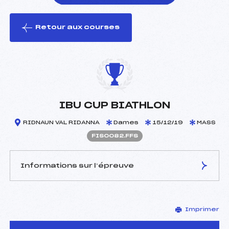
Retour aux courses
foi(s) le ski
IBU CUP BIATHLON
RIDNAUN VAL RIDANNA
Dames
15/12/19
MASS
FIS0082.FFS
Informations sur l’épreuve
JURY DE COMPÉTITION
Imprimer
Délégué Technique :
–
D.T Adjoint :
–