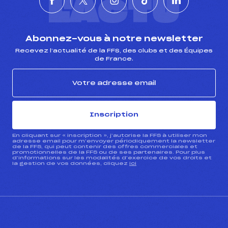
L'ACTU
Abonnez-vous à notre newsletter
Recevez l’actualité de la FFS, des clubs et des Équipes
de France.
Inscription
En cliquant sur « inscription », j’autorise la FFS à utiliser mon
adresse email pour m’envoyer périodiquement la newsletter
de la FFS, qui peut contenir des offres commerciales et
promotionnelles de la FFS ou de ses partenaires. Pour plus
d’informations sur les modalités d’exercice de vos droits et
la gestion de vos données, cliquez
ici