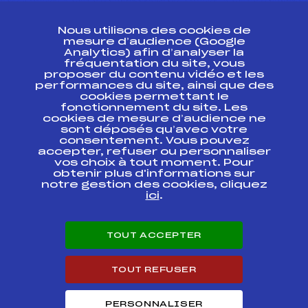
CONTACT
Nous utilisons des cookies de
ESPACE PRESSE
mesure d’audience (Google
Analytics) afin d’analyser la
fréquentation du site, vous
Ressources
proposer du contenu vidéo et les
performances du site, ainsi que des
Pass’Neige
cookies permettant le
Projet sportif fédéral
fonctionnement du site. Les
cookies de mesure d’audience ne
Projet de performance fédéral
sont déposés qu’avec votre
Antidopage
consentement. Vous pouvez
Pôle Développement, Formation, Suivi
accepter, refuser ou personnaliser
Scientifique
vos choix à tout moment. Pour
Listes ministérielles
obtenir plus d'informations sur
notre gestion des cookies, cliquez
Pôle vie de l’athlète
ici
.
Enseignement professionnel
Informatique et chronométrage
Circuits
TOUT ACCEPTER
Carrières
Développement des habiletés mentales
TOUT REFUSER
PERSONNALISER