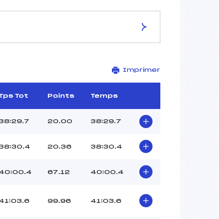
ES DE LA PISTE
Imprimer
RIDNAUN VAL RIDANNA
15 km
–
Tps Tot
Points
Temps
–
–
38:29.7
20.00
38:29.7
–
–
38:30.4
20.36
38:30.4
40:00.4
67.12
40:00.4
41:03.6
99.96
41:03.6