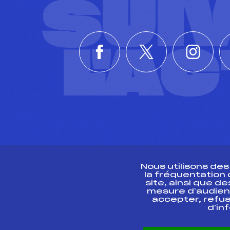
SUI
L'A
Nous utilisons de
la fréquentation
site, ainsi que 
R
mesure d’audien
accepter, refus
d'in
CONTACT