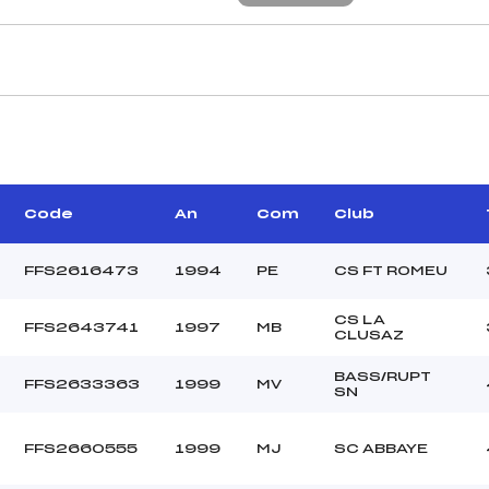
CARACTÉRISTIQU
–
Piste :
–
Distance :
–
Point Haut :
Code
An
Com
Club
–
Point Bas :
Montée Tot. :
FFS2616473
1994
PE
CS FT ROMEU
Montée Max. :
Homologation :
CS LA
FFS2643741
1997
MB
CLUSAZ
BASS/RUPT
20.0000
FFS2633363
1999
MV
SN
–
U21+SEN
FFS2660555
1999
MJ
SC ABBAYE
C
–