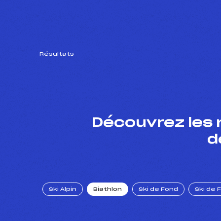
Résultats
Découvrez les 
d
Ski Alpin
Biathlon
Ski de Fond
Ski de 