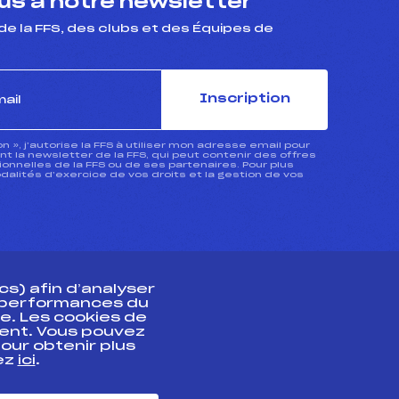
s à notre newsletter
de la FFS, des clubs et des Équipes de
Inscription
ion », j’autorise la FFS à utiliser mon adresse email pour
 la newsletter de la FFS, qui peut contenir des offres
nnelles de la FFS ou de ses partenaires. Pour plus
dalités d’exercice de vos droits et la gestion de vos
s) afin d’analyser
s performances du
e. Les cookies de
ent. Vous pouvez
athlète
our obtenir plus
uez
ici
.
t professionnel
e et chronométrage