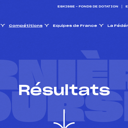
ESKISSE – FONDS DE DOTATION
E
Compétitions
Equipes de France
La Fédé
RNIÈ
Résultats
OURS