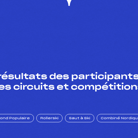
résultats des participants
es circuits et compétition
Fond Populaire
Rollerski
Saut à Ski
Combiné Nordiq