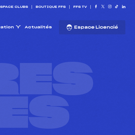
SPACE CLUBS
BOUTIQUE FFS
FFS TV
ration
Actualités
Espace Licencié
RES
ES