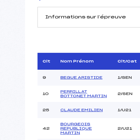
Informations sur l’épreuve
JURY DE COMPÉTITION
Délégué Technique :
D.T Adjoint :
Dir. Epreuve :
Clt
Nom Prénom
Clt/Cat
Chef mesureur :
9
BEGUE ARISTIDE
1/SEN
PERRILLAT
10
2/SEN
BOTTONET MARTIN
Pénalité appliquée :
25
CLAUDE EMILIEN
1/U21
Coefficient :
Catégorie :
BOURGEOIS
42
REPUBLIQUE
2/U21
Style :
MARTIN
Type de Tir :