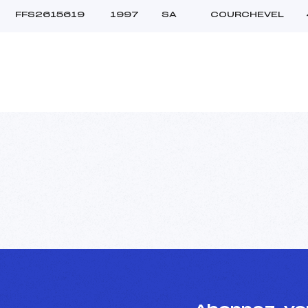
FFS2615619
1997
SA
COURCHEVEL