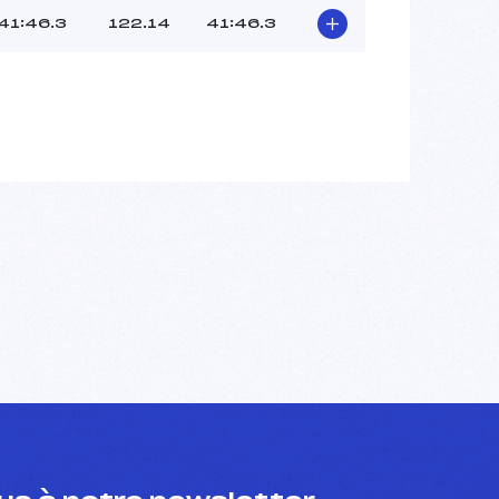
41:46.3
122.14
41:46.3