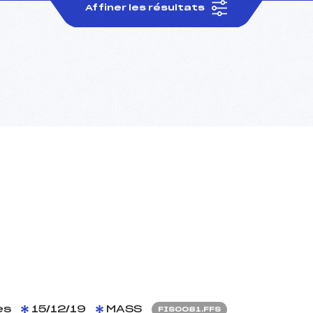
Affiner les résultats
es
15/12/19
MASS
FIS0081.FFS