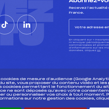
VEZ
Abonnez-vou
Recevez l’actualité 
France.
CTU
En cliquant sur « inscript
m’envoyer périodiquement
commerciales et promotio
d’informations sur les mo
données, cliquez
ici
s cookies de mesure d’audience (Google Analytic
 du site, vous proposer du contenu vidéo et le
des cookies permettant le fonctionnement du sit
essources
ce ne sont déposés qu’avec votre consentem
Pass’Neige
Pôle vie de l’
er ou personnaliser vos choix à tout moment. P
formations sur notre gestion des cookies, cliq
Projet sportif fédéral
Enseignemen
Projet de performance fédéral
Informatiqu