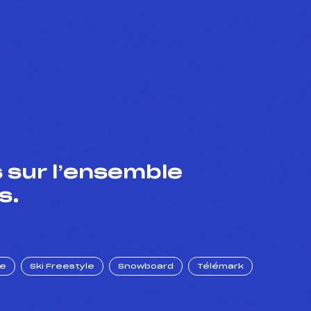
 sur l’ensemble
s.
ue
Ski Freestyle
Snowboard
Télémark