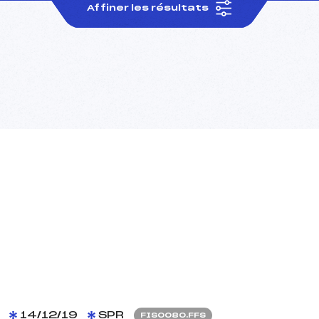
Affiner les résultats
14/12/19
SPR
FIS0080.FFS