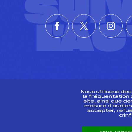
SUI
L'A
Nous utilisons de
la fréquentation
site, ainsi que 
R
mesure d’audien
accepter, refus
d'in
CONTACT