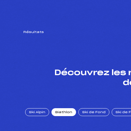
Résultats
Découvrez les 
d
Ski Alpin
Biathlon
Ski de Fond
Ski de 