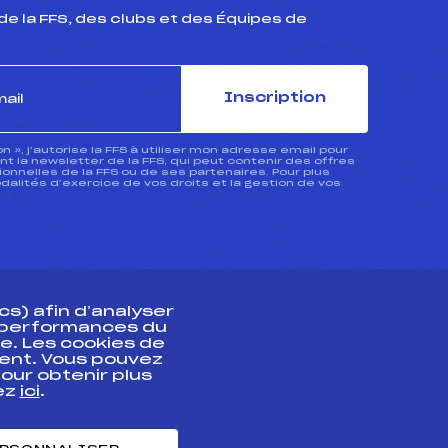
de la FFS, des clubs et des Équipes de
Inscription
ion », j’autorise la FFS à utiliser mon adresse email pour
 la newsletter de la FFS, qui peut contenir des offres
nnelles de la FFS ou de ses partenaires. Pour plus
dalités d’exercice de vos droits et la gestion de vos
s) afin d’analyser
s performances du
e. Les cookies de
ent. Vous pouvez
athlète
our obtenir plus
uez
ici
.
t professionnel
e et chronométrage