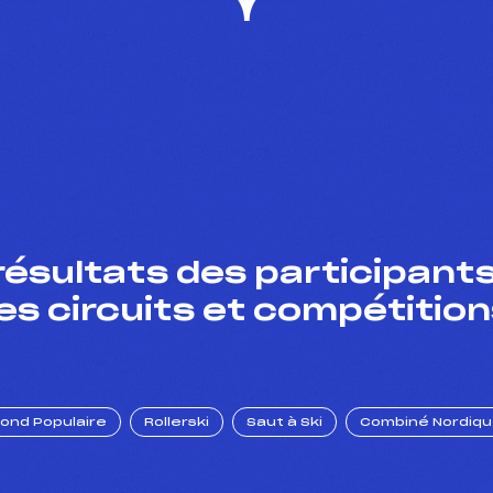
résultats des participants
es circuits et compétition
Fond Populaire
Rollerski
Saut à Ski
Combiné Nordiq