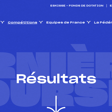
ESKISSE – FONDS DE DOTATION
E
Compétitions
Equipes de France
La Fédé
RNIÈ
Résultats
OURS