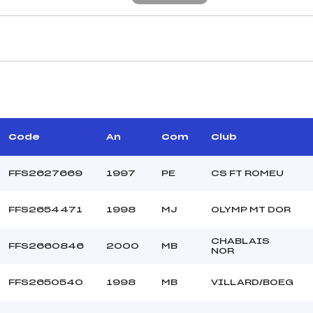
CARACTÉRISTIQU
–
Piste :
–
Distance :
–
Point Haut :
Code
An
Com
Club
–
Point Bas :
Montée Tot. :
FFS2627669
1997
PE
CS FT ROMEU
Montée Max. :
Homologation :
FFS2654471
1998
MJ
OLYMP MT DOR
CHABLAIS
20.0000
FFS2660846
2000
MB
NOR
–
U21+SEN
FFS2650540
1998
MB
VILLARD/BOEG
C
–