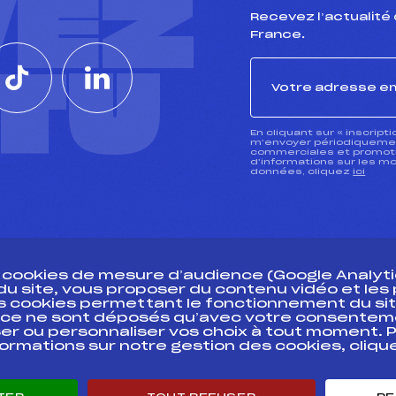
VEZ
Recevez l’actualité 
France.
CTU
En cliquant sur « inscript
m’envoyer périodiquement
commerciales et promotio
d’informations sur les mo
données, cliquez
ici
s cookies de mesure d’audience (Google Analytic
 du site, vous proposer du contenu vidéo et le
des cookies permettant le fonctionnement du sit
essources
ce ne sont déposés qu’avec votre consentem
Pass’Neige
Pôle vie de l’
er ou personnaliser vos choix à tout moment. P
formations sur notre gestion des cookies, cliq
Projet sportif fédéral
Enseignemen
Projet de performance fédéral
Informatiqu
Antidopage
Circuits