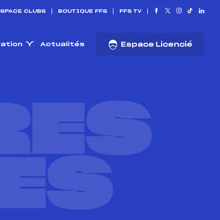
SPACE CLUBS
BOUTIQUE FFS
FFS TV
ration
Actualités
Espace Licencié
RES
ES