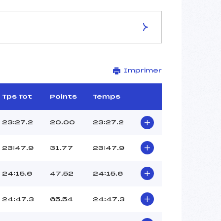
ES DE LA PISTE
Imprimer
RIDNAUN VAL RIDANNA
7.5 km
–
Tps Tot
Points
Temps
–
–
23:27.2
20.00
23:27.2
–
–
23:47.9
31.77
23:47.9
24:15.6
47.52
24:15.6
24:47.3
65.54
24:47.3