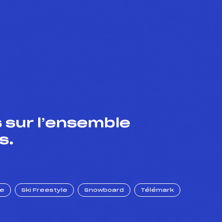
 sur l’ensemble
s.
ue
Ski Freestyle
Snowboard
Télémark