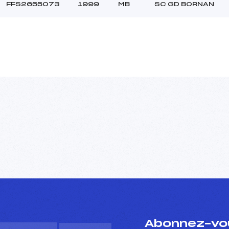
FFS2655073
1999
MB
SC GD BORNAN
Abonnez-vou