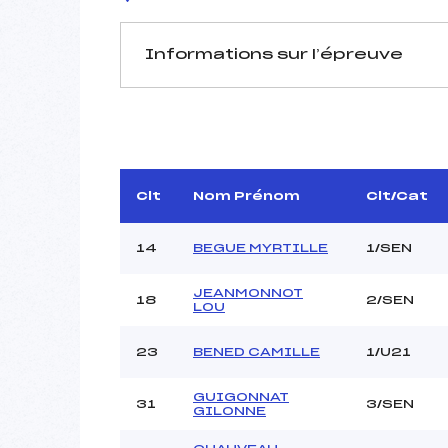
Informations sur l’épreuve
JURY DE COMPÉTITION
Délégué Technique :
D.T Adjoint :
Dir. Epreuve :
Clt
Nom Prénom
Clt/Cat
Chef mesureur :
14
BEGUE MYRTILLE
1/SEN
JEANMONNOT
18
2/SEN
LOU
Pénalité appliquée :
23
BENED CAMILLE
1/U21
Coefficient :
Catégorie :
GUIGONNAT
31
3/SEN
GILONNE
Style :
Type de Tir :