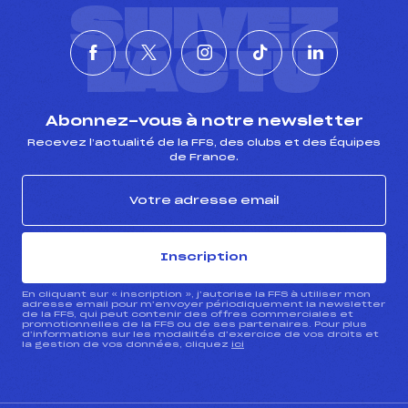
SUIVEZ
L'ACTU
Abonnez-vous à notre newsletter
Recevez l’actualité de la FFS, des clubs et des Équipes
de France.
Inscription
En cliquant sur « inscription », j’autorise la FFS à utiliser mon
adresse email pour m’envoyer périodiquement la newsletter
de la FFS, qui peut contenir des offres commerciales et
promotionnelles de la FFS ou de ses partenaires. Pour plus
d’informations sur les modalités d’exercice de vos droits et
la gestion de vos données, cliquez
ici