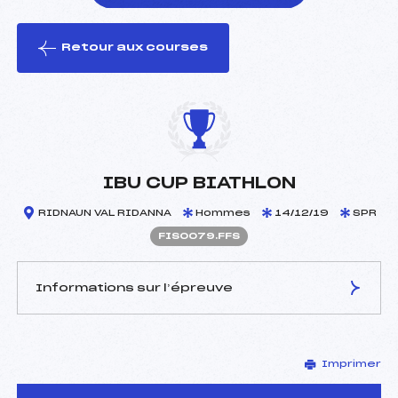
Retour aux courses
foi(s) le ski
IBU CUP BIATHLON
RIDNAUN VAL RIDANNA
Hommes
14/12/19
SPR
FIS0079.FFS
Informations sur l’épreuve
JURY DE COMPÉTITION
Imprimer
Délégué Technique :
–
D.T Adjoint :
–