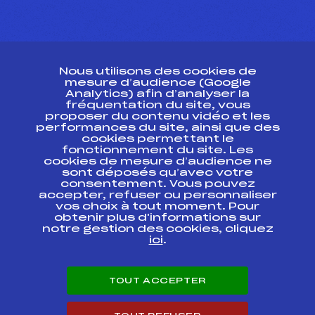
CONTACT
Nous utilisons des cookies de
ESPACE PRESSE
mesure d’audience (Google
Analytics) afin d’analyser la
fréquentation du site, vous
Ressources
proposer du contenu vidéo et les
performances du site, ainsi que des
Pass’Neige
cookies permettant le
Projet sportif fédéral
fonctionnement du site. Les
cookies de mesure d’audience ne
Projet de performance fédéral
sont déposés qu’avec votre
Antidopage
consentement. Vous pouvez
Pôle Développement, Formation, Suivi
accepter, refuser ou personnaliser
Scientifique
vos choix à tout moment. Pour
Listes ministérielles
obtenir plus d'informations sur
notre gestion des cookies, cliquez
Pôle vie de l’athlète
ici
.
Enseignement professionnel
Informatique et chronométrage
Circuits
TOUT ACCEPTER
Carrières
Développement des habiletés mentales