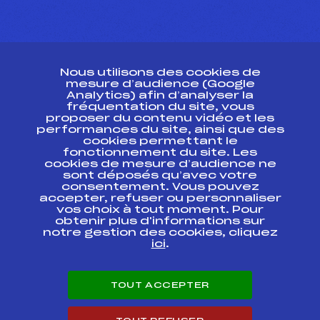
CONTACT
Nous utilisons des cookies de
ESPACE PRESSE
mesure d’audience (Google
Analytics) afin d’analyser la
fréquentation du site, vous
Ressources
proposer du contenu vidéo et les
performances du site, ainsi que des
Pass’Neige
cookies permettant le
Projet sportif fédéral
fonctionnement du site. Les
cookies de mesure d’audience ne
Projet de performance fédéral
sont déposés qu’avec votre
Antidopage
consentement. Vous pouvez
Pôle Développement, Formation, Suivi
accepter, refuser ou personnaliser
Scientifique
vos choix à tout moment. Pour
Listes ministérielles
obtenir plus d'informations sur
notre gestion des cookies, cliquez
Pôle vie de l’athlète
ici
.
Enseignement professionnel
Informatique et chronométrage
Circuits
TOUT ACCEPTER
Carrières
Développement des habiletés mentales