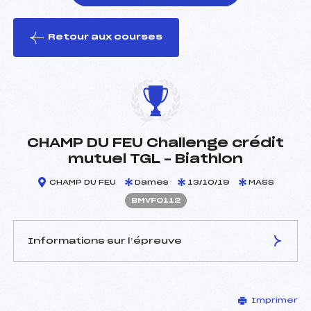
Retour aux courses
foi(s) le ski
CHAMP DU FEU Challenge crédit
mutuel TGL – Biathlon
CHAMP DU FEU
Dames
13/10/19
MASS
BMVF0112
Informations sur l’épreuve
JURY DE COMPÉTITION
Imprimer
Délégué Technique :
HABRAN THIERRY (MV)