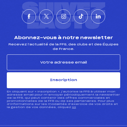
SUIVEZ
Type de Tir :
C-C-D-D- –
L'ACTU
Abonnez-vous à notre newsletter
Recevez l’actualité de la FFS, des clubs et des Équipes
de France.
Inscription
En cliquant sur « inscription », j’autorise la FFS à utiliser mon
adresse email pour m’envoyer périodiquement la newsletter
de la FFS, qui peut contenir des offres commerciales et
promotionnelles de la FFS ou de ses partenaires. Pour plus
d’informations sur les modalités d’exercice de vos droits et
la gestion de vos données, cliquez
ici