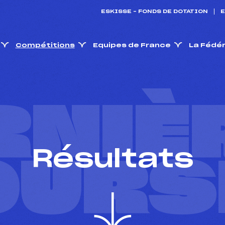
ESKISSE – FONDS DE DOTATION
E
Compétitions
Equipes de France
La Fédé
RNIÈ
Résultats
OURS