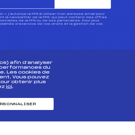
ion », j’autorise la FFS à utiliser mon adresse email pour
 la newsletter de la FFS, qui peut contenir des offres
nnelles de la FFS ou de ses partenaires. Pour plus
dalités d’exercice de vos droits et la gestion de vos
s) afin d’analyser
s performances du
e. Les cookies de
ent. Vous pouvez
athlète
our obtenir plus
uez
ici
.
t professionnel
e et chronométrage
RSONNALISER
nt des habiletés