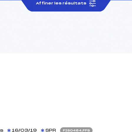
Affiner les résultats
s
16/03/19
SPR
FIS0464.FFS