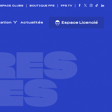
SPACE CLUBS
BOUTIQUE FFS
FFS TV
ration
Actualités
Espace Licencié
RES
ES