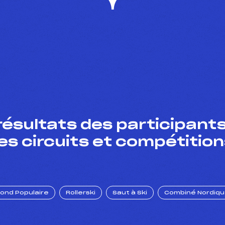
résultats des participants
es circuits et compétition
Fond Populaire
Rollerski
Saut à Ski
Combiné Nordiq