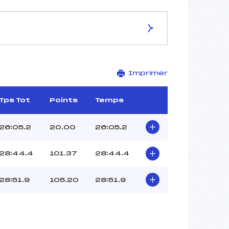
ES DE LA PISTE
Imprimer
MARTELL-VAL MARTELLO
7.5 km
–
Tps Tot
Points
Temps
–
–
26:05.2
20.00
26:05.2
–
–
28:44.4
101.37
28:44.4
28:51.9
105.20
28:51.9