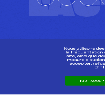
L'A
Nous utilisons de
la fréquentation
site, ainsi que 
R
mesure d’audien
accepter, refus
d'in
CONTACT
TOUT ACCEP
ESPACE PRESSE