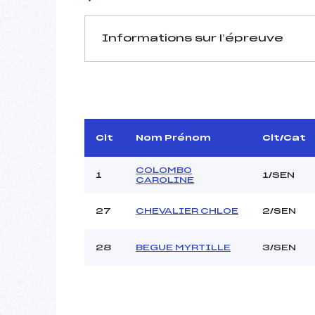
Informations sur l’épreuve
JURY DE COMPÉTITION
Délégué Technique :
D.T Adjoint :
Dir. Epreuve :
Clt
Nom Prénom
Clt/Cat
Chef mesureur :
COLOMBO
1
1/SEN
CAROLINE
27
CHEVALIER CHLOE
2/SEN
Pénalité appliquée :
28
BEGUE MYRTILLE
3/SEN
Coefficient :
Catégorie :
Style :
Type de Tir :