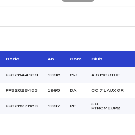
CARACTÉRISTIQU
–
Piste :
–
Distance :
–
Point Haut :
Code
An
Com
Club
–
Point Bas :
Montée Tot. :
FFS2644109
1996
MJ
A.S MOUTHE
Montée Max. :
Homologation :
FFS2628453
1995
DA
CO 7 LAUX GR
SC
20.0000
FFS2627669
1997
PE
FTROMEUP2
–
SEN
C
–