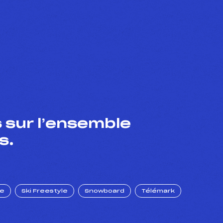
 sur l’ensemble
s.
ue
Ski Freestyle
Snowboard
Télémark