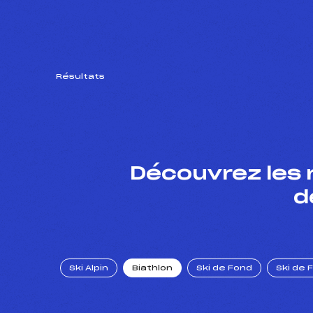
Résultats
Découvrez les 
d
Ski Alpin
Biathlon
Ski de Fond
Ski de 