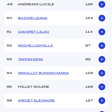
49
ANDREANI LUCILE
125
50
BAZARD LEANA
124
51
CAVORET LILOU
114
52
ROCHE LUDMILLA
97
53
TAFFIN NINA
92
54
GRAILLOT BUNING HANNA
129
55
MILLET SOLENE
128
56
ARDIET ELEONORE
127