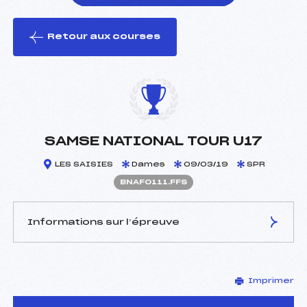
Retour aux courses
foi(s) le ski
SAMSE NATIONAL TOUR U17
LES SAISIES
Dames
09/03/19
SPR
BNAF0111.FFS
Informations sur l’épreuve
JURY DE COMPÉTITION
Imprimer
Délégué Technique :
APPLAGNAT PHILIPPE
(MB)