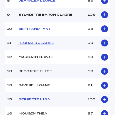
8
JEANNIER LEONIE
86
Type de Tir :
[C-D]
9
SYLVESTRE BARON CLAIRE
106
10
BERTRAND FANY
93
11
RICHARD JEANNE
99
12
MAUGAIN FLAVIE
83
13
BESSIERE ELISE
89
13
BAVEREL LOANE
91
15
SERRETTE LISA
105
16
MOUGIN THEA
87