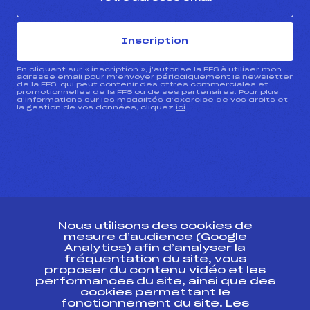
Inscription
En cliquant sur « inscription », j’autorise la FFS à utiliser mon
adresse email pour m’envoyer périodiquement la newsletter
de la FFS, qui peut contenir des offres commerciales et
promotionnelles de la FFS ou de ses partenaires. Pour plus
d’informations sur les modalités d’exercice de vos droits et
la gestion de vos données, cliquez
ici
CONTACT
Nous utilisons des cookies de
ESPACE PRESSE
mesure d’audience (Google
Analytics) afin d’analyser la
fréquentation du site, vous
Ressources
proposer du contenu vidéo et les
performances du site, ainsi que des
Pass’Neige
cookies permettant le
Projet sportif fédéral
fonctionnement du site. Les