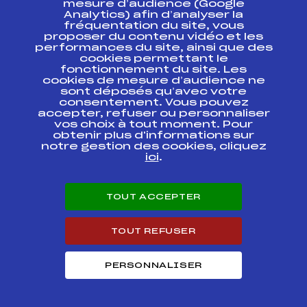
mesure d’audience (Google
Analytics) afin d’analyser la
fréquentation du site, vous
Ressources
proposer du contenu vidéo et les
performances du site, ainsi que des
Pass’Neige
cookies permettant le
Projet sportif fédéral
fonctionnement du site. Les
cookies de mesure d’audience ne
Projet de performance fédéral
sont déposés qu’avec votre
Antidopage
consentement. Vous pouvez
Pôle Développement, Formation, Suivi
accepter, refuser ou personnaliser
Scientifique
vos choix à tout moment. Pour
Listes ministérielles
obtenir plus d'informations sur
notre gestion des cookies, cliquez
Pôle vie de l’athlète
ici
.
Enseignement professionnel
Informatique et chronométrage
Circuits
TOUT ACCEPTER
Carrières
Développement des habiletés mentales
TOUT REFUSER
PERSONNALISER
© 2026 Fédération Française de Ski
Mentions légales
Politique de
confidentialité
Cookies