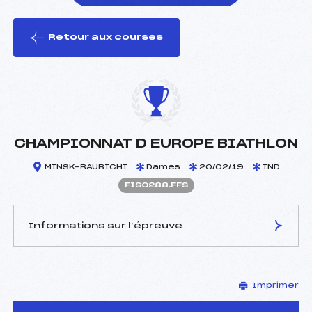
Retour aux courses
foi(s) le ski
CHAMPIONNAT D EUROPE BIATHLON
MINSK-RAUBICHI
Dames
20/02/19
IND
FIS0288.FFS
Informations sur l’épreuve
JURY DE COMPÉTITION
Imprimer
Délégué Technique :
–
D.T Adjoint :
–