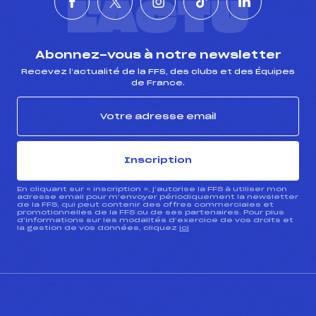
L'ACTU
Abonnez-vous à notre newsletter
Recevez l’actualité de la FFS, des clubs et des Équipes
de France.
Inscription
En cliquant sur « inscription », j’autorise la FFS à utiliser mon
adresse email pour m’envoyer périodiquement la newsletter
de la FFS, qui peut contenir des offres commerciales et
promotionnelles de la FFS ou de ses partenaires. Pour plus
d’informations sur les modalités d’exercice de vos droits et
la gestion de vos données, cliquez
ici