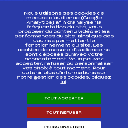
CONTACT
Nous utilisons des cookies de
ESPACE PRESSE
mesure d’audience (Google
Analytics) afin d’analyser la
fréquentation du site, vous
Ressources
proposer du contenu vidéo et les
performances du site, ainsi que des
Pass’Neige
cookies permettant le
Projet sportif fédéral
fonctionnement du site. Les
cookies de mesure d’audience ne
Projet de performance fédéral
sont déposés qu’avec votre
Antidopage
consentement. Vous pouvez
Pôle Développement, Formation, Suivi
accepter, refuser ou personnaliser
Scientifique
vos choix à tout moment. Pour
Listes ministérielles
obtenir plus d'informations sur
notre gestion des cookies, cliquez
Pôle vie de l’athlète
ici
.
Enseignement professionnel
Informatique et chronométrage
Circuits
TOUT ACCEPTER
Carrières
Développement des habiletés mentales
TOUT REFUSER
PERSONNALISER