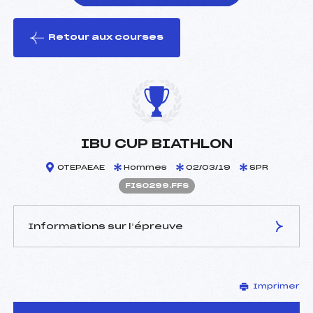
Retour aux courses
foi(s) le ski
IBU CUP BIATHLON
OTEPAEAE
Hommes
02/03/19
SPR
FIS0299.FFS
Informations sur l’épreuve
JURY DE COMPÉTITION
Imprimer
Délégué Technique :
–
D.T Adjoint :
–