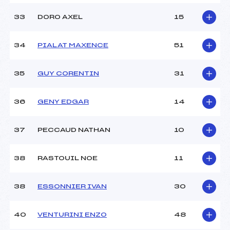
33
DORO AXEL
15
34
PIALAT MAXENCE
51
35
GUY CORENTIN
31
36
GENY EDGAR
14
37
PECCAUD NATHAN
10
38
RASTOUIL NOE
11
38
ESSONNIER IVAN
30
40
VENTURINI ENZO
48