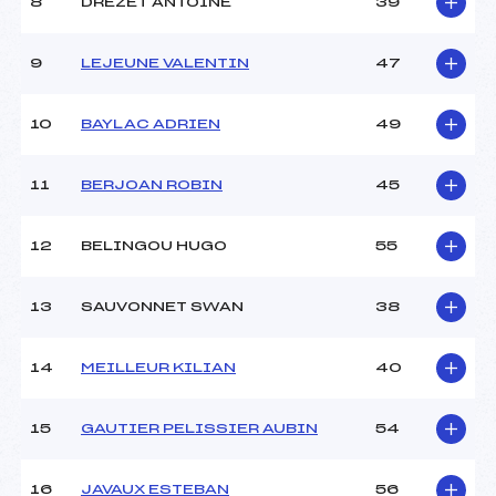
8
DREZET ANTOINE
39
9
LEJEUNE VALENTIN
47
10
BAYLAC ADRIEN
49
11
BERJOAN ROBIN
45
12
BELINGOU HUGO
55
13
SAUVONNET SWAN
38
14
MEILLEUR KILIAN
40
15
GAUTIER PELISSIER AUBIN
54
16
JAVAUX ESTEBAN
56