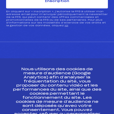
Inscription
En cliquant sur « inscription », j’autorise la FFS à utiliser mon
adresse email pour m’envoyer périodiquement la newsletter
de la FFS, qui peut contenir des offres commerciales et
promotionnelles de la FFS ou de ses partenaires. Pour plus
d’informations sur les modalités d’exercice de vos droits et
la gestion de vos données, cliquez
ici
CONTACT
Nous utilisons des cookies de
ESPACE PRESSE
mesure d’audience (Google
Analytics) afin d’analyser la
fréquentation du site, vous
Ressources
proposer du contenu vidéo et les
performances du site, ainsi que des
Pass’Neige
cookies permettant le
Projet sportif fédéral
fonctionnement du site. Les
cookies de mesure d’audience ne
Projet de performance fédéral
sont déposés qu’avec votre
Antidopage
consentement. Vous pouvez
Pôle Développement, Formation, Suivi