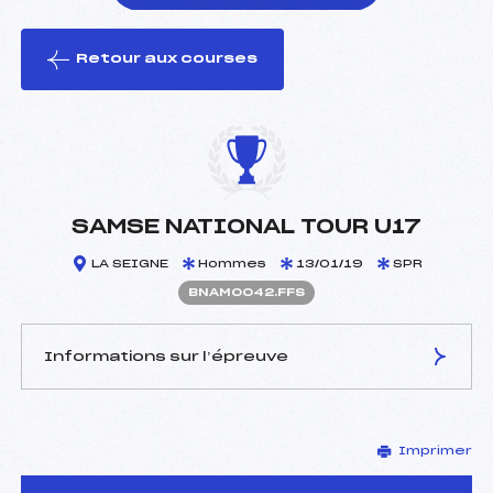
Retour aux courses
foi(s) le ski
SAMSE NATIONAL TOUR U17
LA SEIGNE
Hommes
13/01/19
SPR
BNAM0042.FFS
Informations sur l’épreuve
JURY DE COMPÉTITION
Imprimer
Délégué Technique :
BAVEREL BRICE ()
D.T Adjoint :
LEJEUNE DAMIEN (MV)