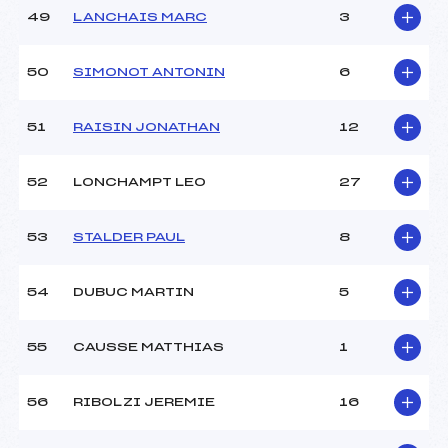
49
LANCHAIS MARC
3
50
SIMONOT ANTONIN
6
51
RAISIN JONATHAN
12
52
LONCHAMPT LEO
27
53
STALDER PAUL
8
54
DUBUC MARTIN
5
55
CAUSSE MATTHIAS
1
56
RIBOLZI JEREMIE
16