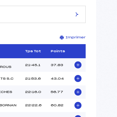
ES DE LA PISTE
Imprimer
Stade Florence Baverel
10 km
–
Tps Tot
Points
–
–
21:45.1
37.83
TROUS
–
2017-66-2
TS S.C
21:53.6
43.04
ECHES
22:16.0
56.77
 BORNAN
22:22.6
60.82