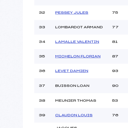
32
PESSEY JULES
75
33
LOMBARDOT ARMAND
77
34
LAMALLE VALENTIN
81
35
MICHELON FLORIAN
87
36
LEVET DAMIEN
93
37
BUISSON LOAN
90
38
MEUNIER THOMAS
53
39
CLAUDON LOUIS
76
JACQUES