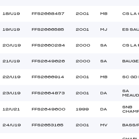
18/U19
FFS2668457
2001
MB
CS LA
19/U19
FFS2666585
2001
MJ
ES SA
20/U19
FFS2660284
2000
SA
CS LA
21/U19
FFS2649626
2000
SA
BAUGE
22/U19
FFS2666914
2001
MB
SC GD
SA
23/U19
FFS2664873
2001
DA
MEAUD
SNB
12/U21
FFS2649600
1999
DA
CHAM
24/U19
FFS2653165
2001
MV
BASS/
CHABL