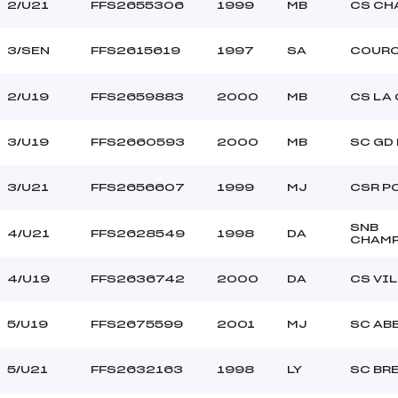
2/U21
FFS2655306
1999
MB
CS CH
3/SEN
FFS2615619
1997
SA
COURC
2/U19
FFS2659883
2000
MB
CS LA
3/U19
FFS2660593
2000
MB
SC GD
3/U21
FFS2656607
1999
MJ
CSR P
SNB
4/U21
FFS2628549
1998
DA
CHAM
4/U19
FFS2636742
2000
DA
CS VI
5/U19
FFS2675599
2001
MJ
SC AB
5/U21
FFS2632163
1998
LY
SC BR