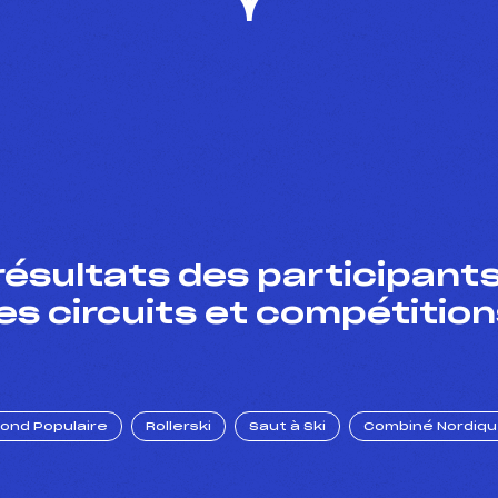
résultats des participants
es circuits et compétition
Fond Populaire
Rollerski
Saut à Ski
Combiné Nordiq