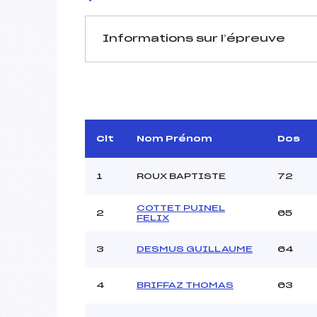
Informations sur l’épreuve
JURY DE COMPÉTITION
Délégué Technique :
D.T Adjoint :
GRAN
Dir. Epreuve :
Clt
Nom Prénom
Dos
Chef mesureur :
1
ROUX BAPTISTE
72
COTTET PUINEL
2
65
FELIX
Pénalité appliquée :
3
DESMUS GUILLAUME
64
Coefficient :
Catégorie :
4
BRIFFAZ THOMAS
63
Style :
Type de Tir :