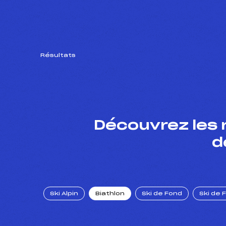
Résultats
Découvrez les 
d
Ski Alpin
Biathlon
Ski de Fond
Ski de 