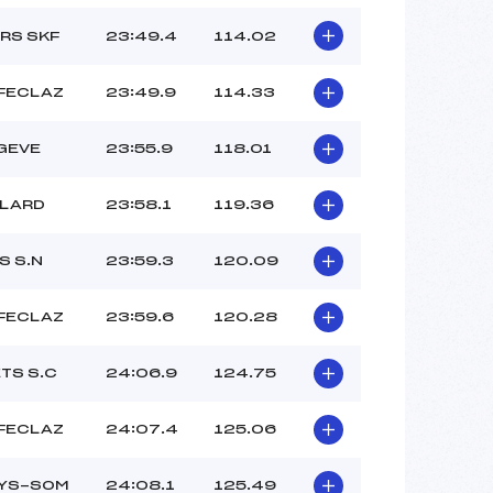
RS SKF
23:49.4
114.02
 FECLAZ
23:49.9
114.33
GEVE
23:55.9
118.01
LLARD
23:58.1
119.36
S S.N
23:59.3
120.09
 FECLAZ
23:59.6
120.28
TS S.C
24:06.9
124.75
 FECLAZ
24:07.4
125.06
LYS-SOM
24:08.1
125.49