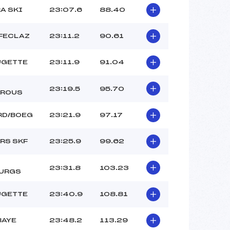
A SKI
23:07.6
88.40
 FECLAZ
23:11.2
90.61
UGETTE
23:11.9
91.04
23:19.5
95.70
TROUS
RD/BOEG
23:21.9
97.17
RS SKF
23:25.9
99.62
23:31.8
103.23
URGS
UGETTE
23:40.9
108.81
BAYE
23:48.2
113.29