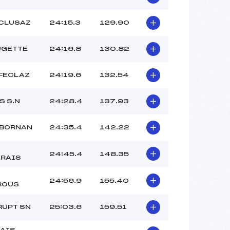
 CLUSAZ
24:15.3
129.90
UGETTE
24:16.8
130.82
 FECLAZ
24:19.6
132.54
S S.N
24:28.4
137.93
 BORNAN
24:35.4
142.22
24:45.4
148.35
RAIS
24:56.9
155.40
ROUS
RUPT SN
25:03.6
159.51
AIS