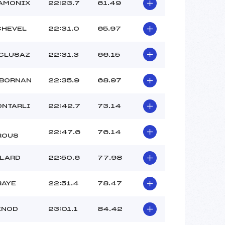
AMONIX
22:23.7
61.49
HEVEL
22:31.0
65.97
 CLUSAZ
22:31.3
66.15
 BORNAN
22:35.9
68.97
ONTARLI
22:42.7
73.14
22:47.6
76.14
ROUS
LLARD
22:50.6
77.98
BAYE
22:51.4
78.47
ENOD
23:01.1
84.42