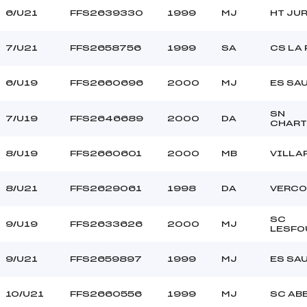
6/U21
FFS2639330
1999
MJ
HT JUR
7/U21
FFS2658756
1999
SA
CS LA
6/U19
FFS2660696
2000
MJ
ES SA
SN
7/U19
FFS2646689
2000
DA
CHAR
8/U19
FFS2660601
2000
MB
VILLA
8/U21
FFS2629061
1998
DA
VERCO
SC
9/U19
FFS2633626
2000
MJ
LESFO
9/U21
FFS2659897
1999
MJ
ES SA
10/U21
FFS2660556
1999
MJ
SC AB