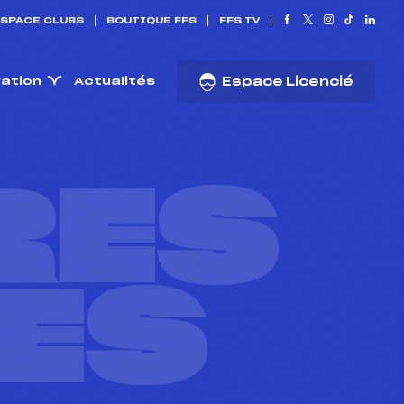
SPACE CLUBS
BOUTIQUE FFS
FFS TV
ration
Actualités
Espace Licencié
RES
ES