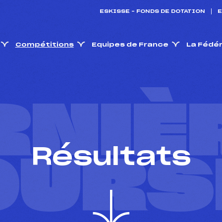
ESKISSE – FONDS DE DOTATION
E
Compétitions
Equipes de France
La Fédé
RNIÈ
Résultats
OURS