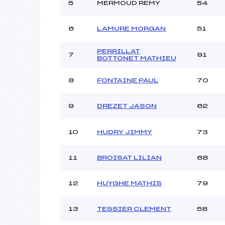
5
MERMOUD REMY
54
6
LAMURE MORGAN
51
PERRILLAT
7
91
BOTTONET MATHIEU
8
FONTAINE PAUL
70
9
DREZET JASON
62
10
HUDRY JIMMY
73
11
BROISAT LILIAN
68
12
HUYGHE MATHIS
79
13
TESSIER CLEMENT
58