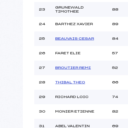
GRUNEWALD
23
88
TIMOTHEE
24
BARTHEZ XAVIER
89
25
BEAUVAIS CESAR
84
26
FARET ELIE
57
27
BROUTIER REMI
52
28
THIBAL THEO
66
29
RICHARD LOIC
74
30
MONIER ETIENNE
82
31
ABEL VALENTIN
69