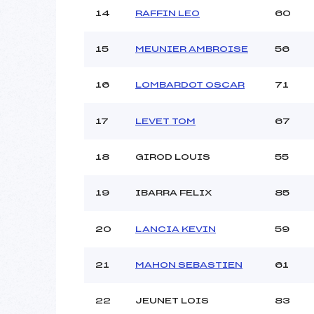
14
RAFFIN LEO
60
15
MEUNIER AMBROISE
56
16
LOMBARDOT OSCAR
71
17
LEVET TOM
67
18
GIROD LOUIS
55
19
IBARRA FELIX
85
20
LANCIA KEVIN
59
21
MAHON SEBASTIEN
61
22
JEUNET LOIS
83