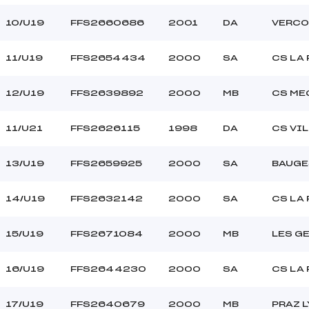
10/U19
FFS2660686
2001
DA
VERCO
11/U19
FFS2654434
2000
SA
CS LA
12/U19
FFS2639892
2000
MB
CS ME
11/U21
FFS2626115
1998
DA
CS VI
13/U19
FFS2659925
2000
SA
BAUGE
14/U19
FFS2632142
2000
SA
CS LA
15/U19
FFS2671084
2000
MB
LES GE
16/U19
FFS2644230
2000
SA
CS LA
17/U19
FFS2640679
2000
MB
PRAZ 