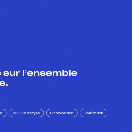
 sur l’ensemble
s.
ue
Ski Freestyle
Snowboard
Télémark