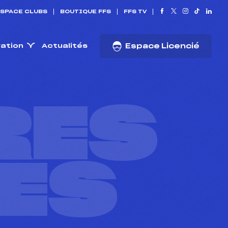
SPACE CLUBS
BOUTIQUE FFS
FFS TV
ration
Actualités
Espace Licencié
RES
ES