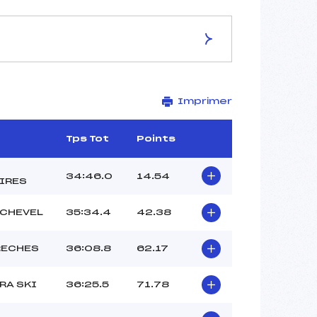
ES DE LA PISTE
Imprimer
–
12,5 km
–
Tps Tot
Points
–
–
34:46.0
14.54
IRES
–
–
CHEVEL
35:34.4
42.38
RECHES
36:08.8
62.17
RA SKI
36:25.5
71.78