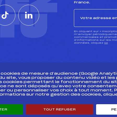
VEZ
France.
CTU
En cliquant sur « inscript
m’envoyer périodiquement
commerciales et promotio
d’informations sur les mo
données, cliquez
ici
s cookies de mesure d’audience (Google Analytic
 du site, vous proposer du contenu vidéo et le
des cookies permettant le fonctionnement du sit
essources
ce ne sont déposés qu’avec votre consentem
Pass’Neige
Pôle vie de l’
er ou personnaliser vos choix à tout moment. P
formations sur notre gestion des cookies, cliq
Projet sportif fédéral
Enseignemen
Projet de performance fédéral
Informatiqu
Antidopage
Circuits
TER
TOUT REFUSER
PE
Pôle Développement, Formation, Suivi
Carrières
Scientifique