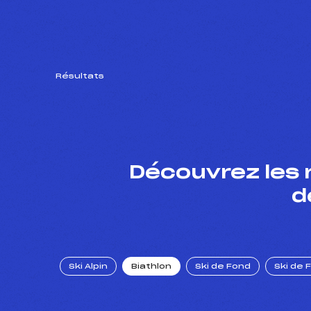
Résultats
Découvrez les 
d
Ski Alpin
Biathlon
Ski de Fond
Ski de 