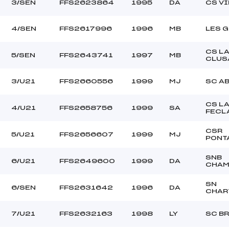
3/SEN
FFS2623864
1995
DA
CS V
4/SEN
FFS2617996
1996
MB
LES G
CS L
5/SEN
FFS2643741
1997
MB
CLUS
3/U21
FFS2660556
1999
MJ
SC A
CS L
4/U21
FFS2658756
1999
SA
FECL
CSR
5/U21
FFS2656607
1999
MJ
PONT
SNB
6/U21
FFS2649600
1999
DA
CHAM
SN
6/SEN
FFS2631642
1996
DA
CHAR
7/U21
FFS2632163
1998
LY
SC B