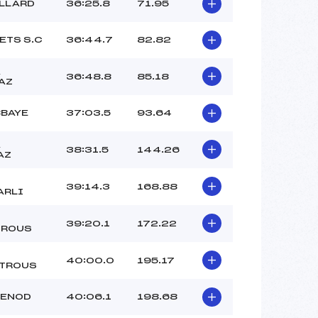
ILLARD
36:25.8
71.95
ETS S.C
36:44.7
82.82
A
36:48.8
85.18
AZ
BBAYE
37:03.5
93.64
A
38:31.5
144.26
AZ
39:14.3
168.88
ARLI
39:20.1
172.22
ROUS
40:00.0
195.17
TROUS
RENOD
40:06.1
198.68