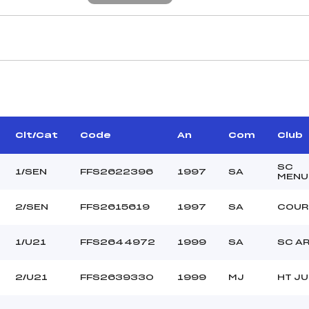
CARACTÉRISTIQU
WOIRET PATRICK (LY)
Piste :
NE EMMANUELLE (SA)
Distance :
–
Point Haut :
Clt/Cat
Code
An
Com
Club
–
Point Bas :
Montée Tot. :
SC
1/SEN
FFS2622396
1997
SA
MENU
Montée Max. :
Homologation :
2/SEN
FFS2615619
1997
SA
COUR
14.5400
1/U21
FFS2644972
1999
SA
SC A
–
U21+SEN
2/U21
FFS2639330
1999
MJ
HT JU
–
[C-D]