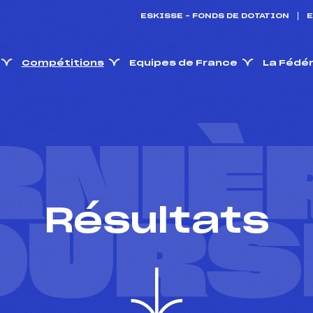
ESKISSE – FONDS DE DOTATION
E
Compétitions
Equipes de France
La Fédé
RNIÈ
Résultats
OURS