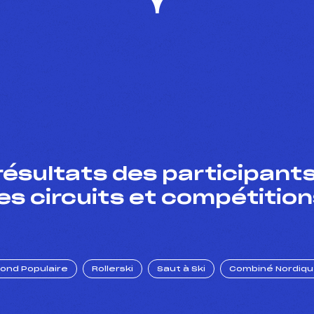
résultats des participants
es circuits et compétition
Fond Populaire
Rollerski
Saut à Ski
Combiné Nordiq