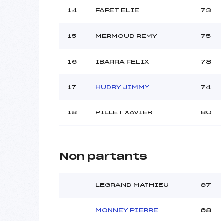
14
FARET ELIE
73
15
MERMOUD REMY
75
16
IBARRA FELIX
78
17
HUDRY JIMMY
74
18
PILLET XAVIER
80
Non partants
LEGRAND MATHIEU
67
MONNEY PIERRE
68