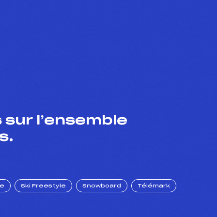
 sur l’ensemble
s.
ue
Ski Freestyle
Snowboard
Télémark