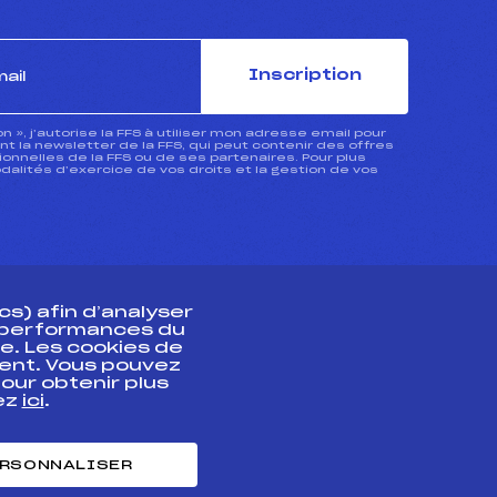
Inscription
ion », j’autorise la FFS à utiliser mon adresse email pour
 la newsletter de la FFS, qui peut contenir des offres
nnelles de la FFS ou de ses partenaires. Pour plus
dalités d’exercice de vos droits et la gestion de vos
s) afin d’analyser
s performances du
e. Les cookies de
ent. Vous pouvez
athlète
our obtenir plus
uez
ici
.
t professionnel
e et chronométrage
RSONNALISER