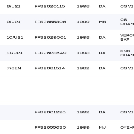
8/U21
FFS2626115
1998
DA
CS V
CS
9/U21
FFS2655306
1999
MB
CHAM
VERC
10/U21
FFS2629061
1998
DA
SKF
SNB
11/U21
FFS2628549
1998
DA
CHAM
7/SEN
FFS2681514
1982
DA
CS V
FFS2601225
1992
DA
CS V
FFS2655630
1999
MJ
OYE-