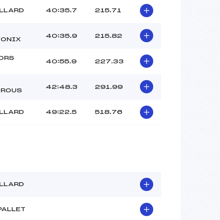
ILLARD
40:35.7
215.71
40:35.9
215.82
ONIX
ORS
40:55.9
227.33
42:48.3
291.99
ROUS
ILLARD
49:22.5
518.76
ILLARD
PALLET