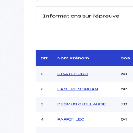
Informations sur l’épreuve
JURY DE COMPÉTITION
Délégué Technique :
D.T Adjoint :
FONTAI
Dir. Epreuve :
Clt
Nom Prénom
Dos
Chef mesureur :
1
RIVAIL HUGO
63
2
LAMURE MORGAN
62
Pénalité appliquée :
3
DESMUS GUILLAUME
70
Coefficient :
Catégorie :
4
RAFFIN LEO
64
Style :
Type de Tir :