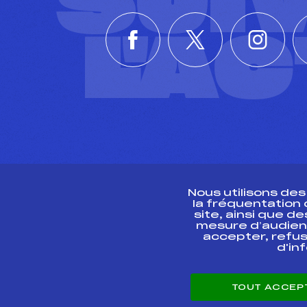
SUI
L'A
Nous utilisons de
la fréquentation
site, ainsi que 
R
mesure d’audien
accepter, refus
d'in
CONTACT
TOUT ACCEP
ESPACE PRESSE