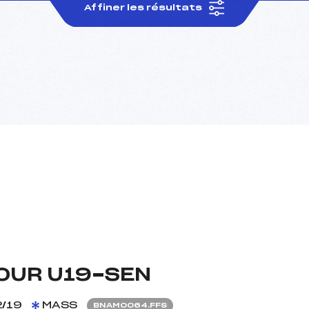
Affiner les résultats
OUR U19-SEN
/19
MASS
BNAM0064.FFS