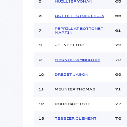
5
HUILLIER YOHAN
65
6
COTTET PUINEL FELIX
66
PERRILLAT BOTTONET
7
61
MARTIN
8
JEUNET LOIS
79
9
MEUNIER AMBROISE
72
10
DREZET JASON
69
11
MEUNIER THOMAS
71
12
ROUX BAPTISTE
77
13
TESSIER CLEMENT
76