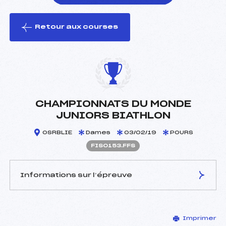
Retour aux courses
foi(s) le ski
CHAMPIONNATS DU MONDE
JUNIORS BIATHLON
OSRBLIE
Dames
03/02/19
POURS
FIS0153.FFS
Informations sur l’épreuve
JURY DE COMPÉTITION
Imprimer
Délégué Technique :
–