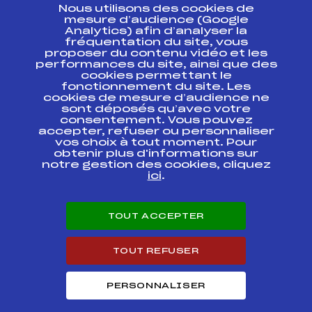
Nous utilisons des cookies de
ESPACE PRESSE
mesure d’audience (Google
Analytics) afin d’analyser la
fréquentation du site, vous
Ressources
proposer du contenu vidéo et les
performances du site, ainsi que des
Pass’Neige
cookies permettant le
Projet sportif fédéral
fonctionnement du site. Les
cookies de mesure d’audience ne
Projet de performance fédéral
sont déposés qu’avec votre
Antidopage
consentement. Vous pouvez
Pôle Développement, Formation, Suivi
accepter, refuser ou personnaliser
Scientifique
vos choix à tout moment. Pour
Listes ministérielles
obtenir plus d'informations sur
notre gestion des cookies, cliquez
Pôle vie de l’athlète
ici
.
Enseignement professionnel
Informatique et chronométrage
Circuits
TOUT ACCEPTER
Carrières
Développement des habiletés mentales
TOUT REFUSER
PERSONNALISER
© 2026 Fédération Française de Ski
Mentions légales
Politique de