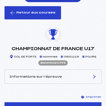
Retour aux courses
foi(s) le ski
CHAMPIONNAT DE FRANCE U17
COL DE PORTE
Hommes
06/01/19
POURS
BNAM0024.FFS
Informations sur l’épreuve
JURY DE COMPÉTITION
Imprimer
Délégué Technique :
DUPUIS CHRISTOPHE
(MB)