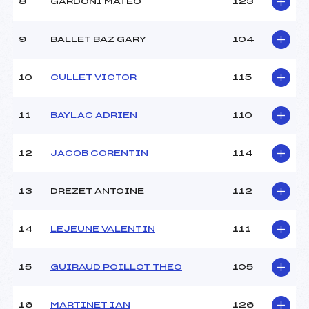
8
GARDONI MATEO
123
9
BALLET BAZ GARY
104
10
CULLET VICTOR
115
11
BAYLAC ADRIEN
110
12
JACOB CORENTIN
114
13
DREZET ANTOINE
112
14
LEJEUNE VALENTIN
111
15
GUIRAUD POILLOT THEO
105
16
MARTINET IAN
126