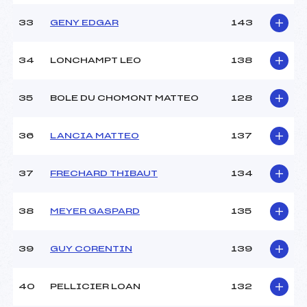
33
GENY EDGAR
143
34
LONCHAMPT LEO
138
35
BOLE DU CHOMONT MATTEO
128
36
LANCIA MATTEO
137
37
FRECHARD THIBAUT
134
38
MEYER GASPARD
135
39
GUY CORENTIN
139
40
PELLICIER LOAN
132