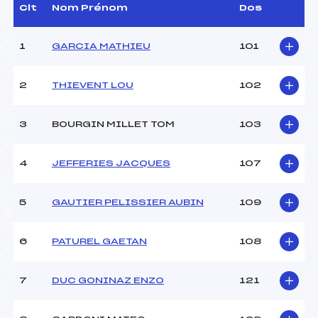
D.T Adjoint :
WOIRET PATRICK (LY)
Clt
Nom Prénom
Dos
Dir. Epreuve :
–
Chef mesureur :
–
1
GARCIA MATHIEU
101
CARACTÉRISTIQUES DE LA PISTE
2
THIEVENT LOU
102
Piste :
–
Distance :
7,5 km
3
BOURGIN MILLET TOM
103
Point Haut :
–
Point Bas :
–
4
JEFFERIES JACQUES
107
Montée Tot. :
–
Montée Max. :
–
Homologation :
–
5
GAUTIER PELISSIER AUBIN
109
6
PATUREL GAETAN
108
Pénalité appliquée :
90.0000
Coefficient :
–
7
DUC GONINAZ ENZO
121
Catégorie :
U17
Style :
–
Type de Tir :
C-C-D