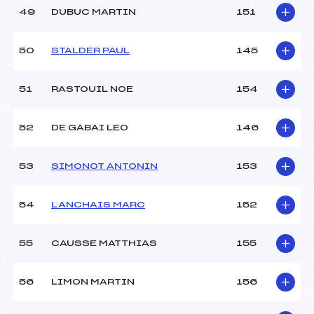
49
DUBUC MARTIN
151
50
STALDER PAUL
145
51
RASTOUIL NOE
154
52
DE GABAI LEO
146
53
SIMONOT ANTONIN
153
54
LANCHAIS MARC
152
55
CAUSSE MATTHIAS
155
56
LIMON MARTIN
156