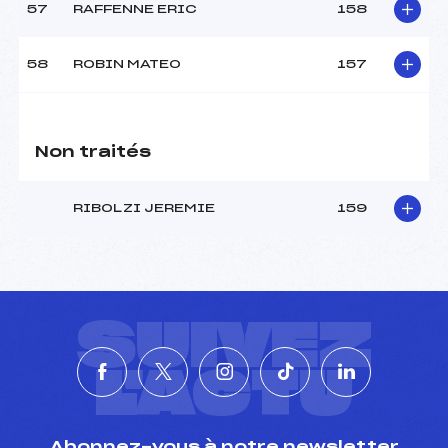
57
RAFFENNE ERIC
158
58
ROBIN MATEO
157
Non traités
RIBOLZI JEREMIE
159
SUIVEZ
L'ACTU
Abonnez-vous à notre newsletter