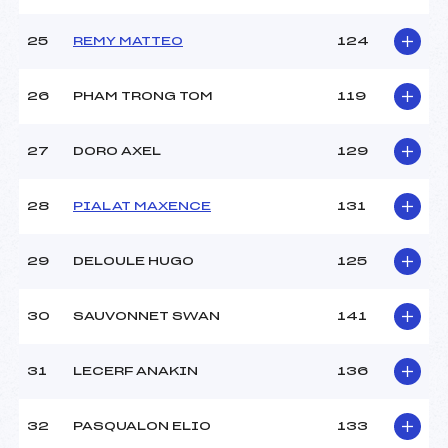
25
REMY MATTEO
124
26
PHAM TRONG TOM
119
27
DORO AXEL
129
28
PIALAT MAXENCE
131
29
DELOULE HUGO
125
30
SAUVONNET SWAN
141
31
LECERF ANAKIN
136
32
PASQUALON ELIO
133