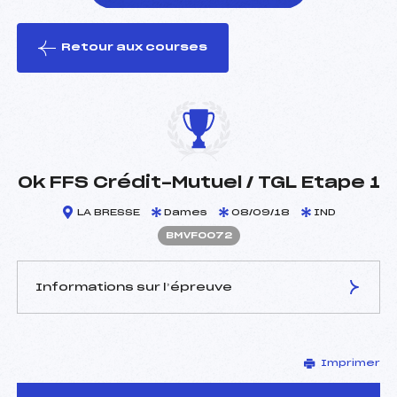
Retour aux courses
foi(s) le ski
Ok FFS Crédit-Mutuel / TGL Etape 1
LA BRESSE
Dames
08/09/18
IND
BMVF0072
Informations sur l’épreuve
JURY DE COMPÉTITION
Imprimer
Délégué Technique :
HABRAN THIERRY (MV)
D.T Adjoint :
–