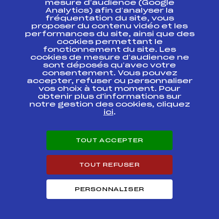
mesure d’audience (Google
Analytics) afin d’analyser la
fréquentation du site, vous
Ressources
proposer du contenu vidéo et les
performances du site, ainsi que des
Pass’Neige
cookies permettant le
Projet sportif fédéral
fonctionnement du site. Les
cookies de mesure d’audience ne
Projet de performance fédéral
sont déposés qu’avec votre
Antidopage
consentement. Vous pouvez
Pôle Développement, Formation, Suivi
accepter, refuser ou personnaliser
Scientifique
vos choix à tout moment. Pour
Listes ministérielles
obtenir plus d'informations sur
notre gestion des cookies, cliquez
Pôle vie de l’athlète
ici
.
Enseignement professionnel
Informatique et chronométrage
Circuits
TOUT ACCEPTER
Carrières
Développement des habiletés mentales
TOUT REFUSER
PERSONNALISER
© 2026 Fédération Française de Ski
Mentions légales
Politique de
confidentialité
Cookies