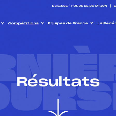
ESKISSE – FONDS DE DOTATION
E
Compétitions
Equipes de France
La Fédé
RNIÈ
Résultats
OURS