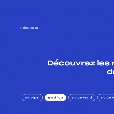
Résultats
Découvrez les 
d
Ski Alpin
Biathlon
Ski de Fond
Ski de 