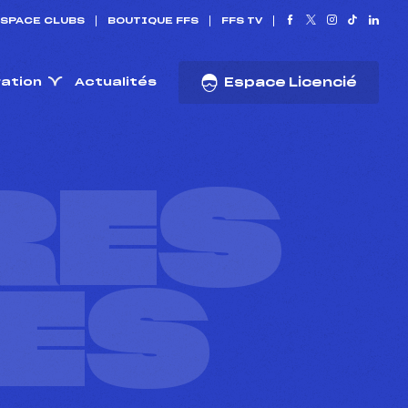
SPACE CLUBS
BOUTIQUE FFS
FFS TV
ration
Actualités
Espace Licencié
RES
ES