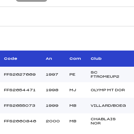
CARACTÉRISTIQU
–
Piste :
–
Distance :
–
Point Haut :
Code
An
Com
Club
–
Point Bas :
Montée Tot. :
SC
FFS2627669
1997
PE
FTROMEUP2
Montée Max. :
Homologation :
FFS2654471
1998
MJ
OLYMP MT DOR
8.7700
FFS2655073
1999
MB
VILLARD/BOEG
800
U19+U21
CHABLAIS
FFS2660846
2000
MB
NOR
C
–