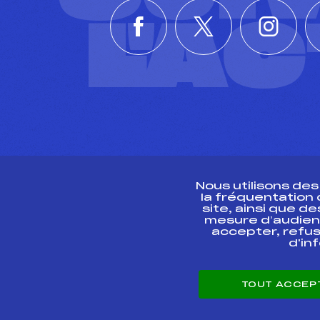
L'A
Nous utilisons de
la fréquentation
site, ainsi que 
R
mesure d’audien
accepter, refus
d'in
CONTACT
TOUT ACCEP
ESPACE PRESSE