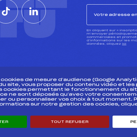
CTU
En cliquant sur « inscript
m’envoyer périodiquement
commerciales et promotio
d’informations sur les mo
données, cliquez
ici
s cookies de mesure d’audience (Google Analytic
 du site, vous proposer du contenu vidéo et le
des cookies permettant le fonctionnement du sit
essources
ce ne sont déposés qu’avec votre consentem
Pass’Neige
Pôle vie de l’
er ou personnaliser vos choix à tout moment. P
formations sur notre gestion des cookies, cliq
Projet sportif fédéral
Enseignemen
Projet de performance fédéral
Informatiqu
Antidopage
Circuits
TER
TOUT REFUSER
PE
Pôle Développement, Formation, Suivi
Carrières
Scientifique
Développeme
Listes ministérielles
mentales