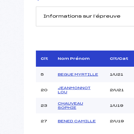
Informations sur l’épreuve
JURY DE COMPÉTITION
Délégué Technique :
D.T Adjoint :
Dir. Epreuve :
Clt
Nom Prénom
Clt/Cat
Chef mesureur :
5
BEGUE MYRTILLE
1/U21
JEANMONNOT
20
2/U21
LOU
CHAUVEAU
Pénalité appliquée :
23
1/U19
SOPHIE
Coefficient :
Catégorie :
27
BENED CAMILLE
2/U19
Style :
Type de Tir :