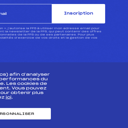
Inscription
ion », j’autorise la FFS à utiliser mon adresse email pour
 la newsletter de la FFS, qui peut contenir des offres
nnelles de la FFS ou de ses partenaires. Pour plus
dalités d’exercice de vos droits et la gestion de vos
s) afin d’analyser
s performances du
e. Les cookies de
ent. Vous pouvez
athlète
our obtenir plus
uez
ici
.
t professionnel
e et chronométrage
RSONNALISER
nt des habiletés