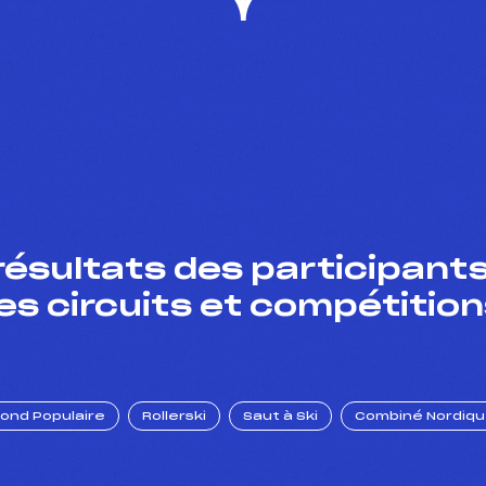
résultats des participants
es circuits et compétition
Fond Populaire
Rollerski
Saut à Ski
Combiné Nordiq