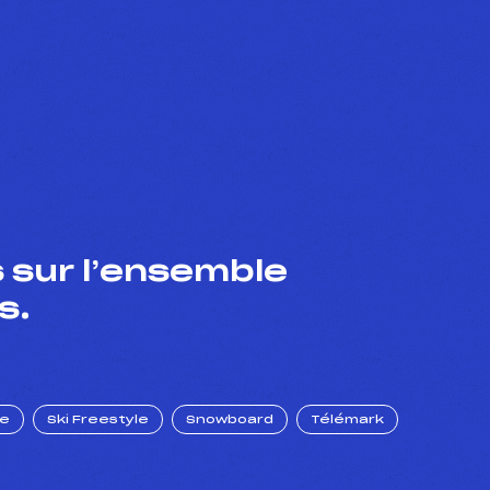
 sur l’ensemble
s.
ue
Ski Freestyle
Snowboard
Télémark