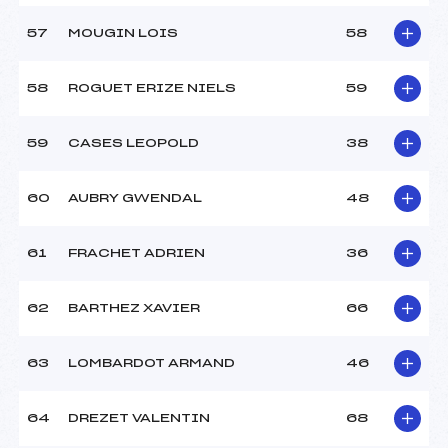
57
MOUGIN LOIS
58
58
ROGUET ERIZE NIELS
59
59
CASES LEOPOLD
38
60
AUBRY GWENDAL
48
61
FRACHET ADRIEN
36
62
BARTHEZ XAVIER
66
63
LOMBARDOT ARMAND
46
64
DREZET VALENTIN
68