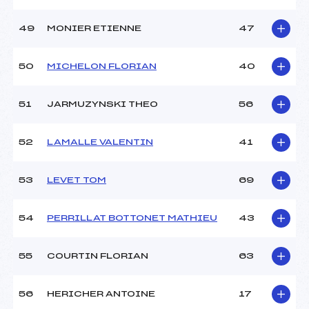
49
MONIER ETIENNE
47
50
MICHELON FLORIAN
40
51
JARMUZYNSKI THEO
56
52
LAMALLE VALENTIN
41
53
LEVET TOM
69
54
PERRILLAT BOTTONET MATHIEU
43
55
COURTIN FLORIAN
63
56
HERICHER ANTOINE
17