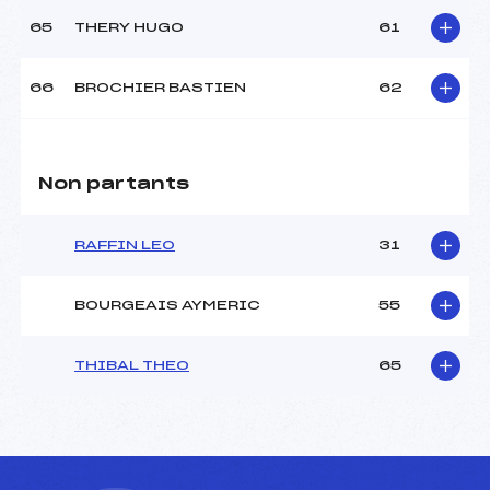
65
THERY HUGO
61
66
BROCHIER BASTIEN
62
Non partants
RAFFIN LEO
31
BOURGEAIS AYMERIC
55
THIBAL THEO
65