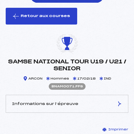
Retour aux courses
foi(s) le ski
SAMSE NATIONAL TOUR U19 / U21 /
SENIOR
ARCON
Hommes
17/02/18
IND
BNAM0071.FFS
Informations sur l’épreuve
JURY DE COMPÉTITION
Imprimer
Délégué Technique :
HABRAN THIERRY (MV)