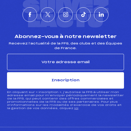
SUIVEZ
L'ACTU
Abonnez-vous à notre newsletter
Recevez l’actualité de la FFS, des clubs et des Équipes
de France.
Inscription
En cliquant sur « inscription », j’autorise la FFS à utiliser mon
adresse email pour m’envoyer périodiquement la newsletter
de la FFS, qui peut contenir des offres commerciales et
promotionnelles de la FFS ou de ses partenaires. Pour plus
d’informations sur les modalités d’exercice de vos droits et
la gestion de vos données, cliquez
ici