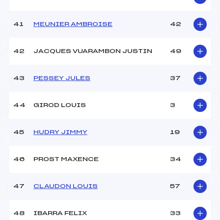
41
MEUNIER AMBROISE
42
42
JACQUES VUARAMBON JUSTIN
49
43
PESSEY JULES
37
44
GIROD LOUIS
3
45
HUDRY JIMMY
19
46
PROST MAXENCE
34
47
CLAUDON LOUIS
57
48
IBARRA FELIX
33