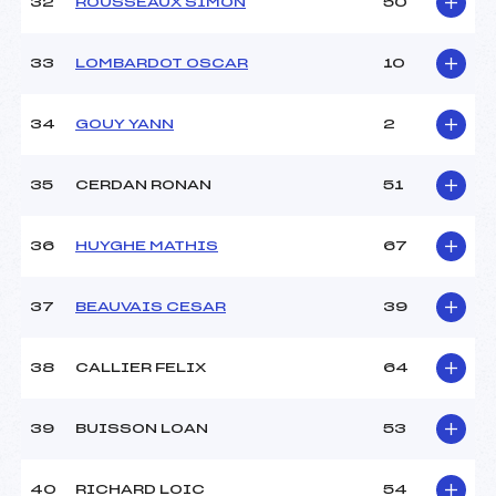
32
ROUSSEAUX SIMON
50
33
LOMBARDOT OSCAR
10
34
GOUY YANN
2
35
CERDAN RONAN
51
36
HUYGHE MATHIS
67
37
BEAUVAIS CESAR
39
38
CALLIER FELIX
64
39
BUISSON LOAN
53
40
RICHARD LOIC
54