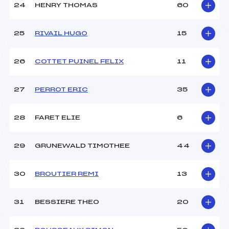
24
HENRY THOMAS
60
25
RIVAIL HUGO
15
26
COTTET PUINEL FELIX
11
27
PERROT ERIC
35
28
FARET ELIE
6
29
GRUNEWALD TIMOTHEE
44
30
BROUTIER REMI
13
31
BESSIERE THEO
20