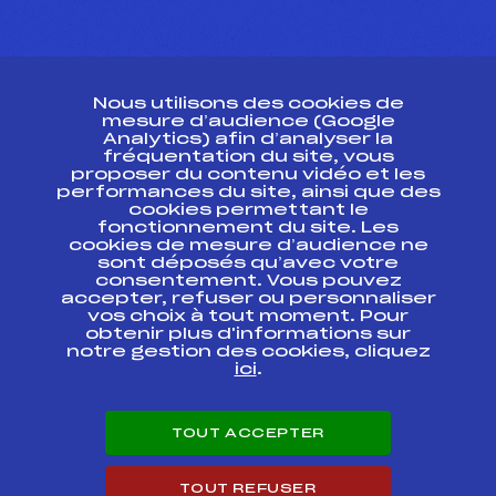
CONTACT
Nous utilisons des cookies de
ESPACE PRESSE
mesure d’audience (Google
Analytics) afin d’analyser la
fréquentation du site, vous
Ressources
proposer du contenu vidéo et les
performances du site, ainsi que des
Pass’Neige
cookies permettant le
Projet sportif fédéral
fonctionnement du site. Les
cookies de mesure d’audience ne
Projet de performance fédéral
sont déposés qu’avec votre
Antidopage
consentement. Vous pouvez
Pôle Développement, Formation, Suivi
accepter, refuser ou personnaliser
Scientifique
vos choix à tout moment. Pour
Listes ministérielles
obtenir plus d'informations sur
notre gestion des cookies, cliquez
Pôle vie de l’athlète
ici
.
Enseignement professionnel
Informatique et chronométrage
Circuits
TOUT ACCEPTER
Carrières
Développement des habiletés mentales
TOUT REFUSER