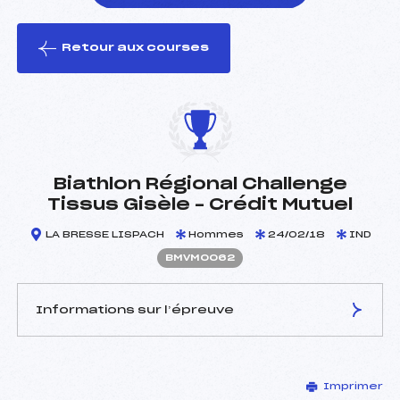
Retour aux courses
foi(s) le ski
Biathlon Régional Challenge
Tissus Gisèle – Crédit Mutuel
LA BRESSE LISPACH
Hommes
24/02/18
IND
BMVM0062
Informations sur l’épreuve
JURY DE COMPÉTITION
Imprimer
Délégué Technique :
CLAUDE CHRISTINE (MV)