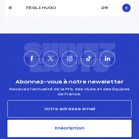
Type de Tir :
C-D- – – –
8
FEGLI HUGO
26
SUIVEZ
L'ACTU
Abonnez-vous à notre newsletter
Recevez l’actualité de la FFS, des clubs et des Équipes
de France.
Inscription