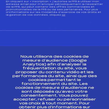
En cliquant sur « inscription », j’autorise la FFS à utiliser mon
adresse email pour m’envoyer périodiquement la newsletter
de la FFS, qui peut contenir des offres commerciales et
promotionnelles de la FFS ou de ses partenaires. Pour plus
d’informations sur les modalités d’exercice de vos droits et
la gestion de vos données, cliquez
ici
CONTACT
Nous utilisons des cookies de
ESPACE PRESSE
mesure d’audience (Google
Analytics) afin d’analyser la
fréquentation du site, vous
Ressources
proposer du contenu vidéo et les
performances du site, ainsi que des
Pass’Neige
cookies permettant le
Projet sportif fédéral
fonctionnement du site. Les
cookies de mesure d’audience ne
Projet de performance fédéral
sont déposés qu’avec votre
Antidopage
consentement. Vous pouvez
Pôle Développement, Formation, Suivi
accepter, refuser ou personnaliser
Scientifique
vos choix à tout moment. Pour
Listes ministérielles
obtenir plus d'informations sur