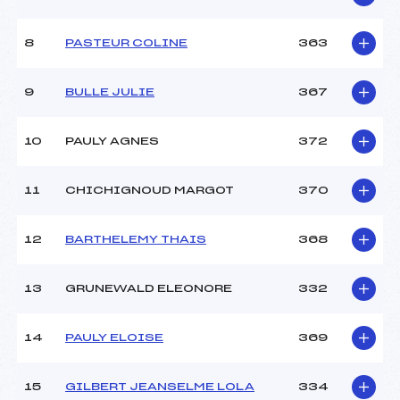
Style :
L
Type de Tir :
C-D- – – –
8
PASTEUR COLINE
363
9
BULLE JULIE
367
10
PAULY AGNES
372
11
CHICHIGNOUD MARGOT
370
12
BARTHELEMY THAIS
368
13
GRUNEWALD ELEONORE
332
14
PAULY ELOISE
369
15
GILBERT JEANSELME LOLA
334