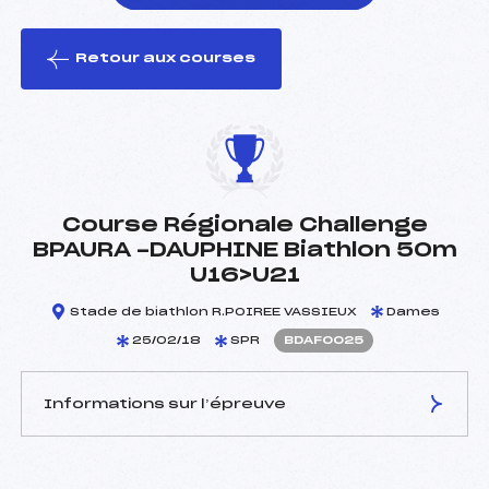
Retour aux courses
foi(s) le ski
Course Régionale Challenge
BPAURA -DAUPHINE Biathlon 50m
U16>U21
Stade de biathlon R.POIREE VASSIEUX
Dames
25/02/18
SPR
BDAF0025
Informations sur l’épreuve
JURY DE COMPÉTITION