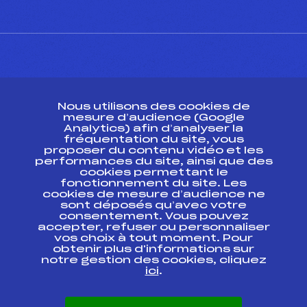
CONTACT
Nous utilisons des cookies de
ESPACE PRESSE
mesure d’audience (Google
Analytics) afin d’analyser la
fréquentation du site, vous
Ressources
proposer du contenu vidéo et les
performances du site, ainsi que des
Pass’Neige
cookies permettant le
Projet sportif fédéral
fonctionnement du site. Les
cookies de mesure d’audience ne
Projet de performance fédéral
sont déposés qu’avec votre
Antidopage
consentement. Vous pouvez
Pôle Développement, Formation, Suivi
accepter, refuser ou personnaliser
Scientifique
vos choix à tout moment. Pour
Listes ministérielles
obtenir plus d'informations sur
notre gestion des cookies, cliquez
Pôle vie de l’athlète
ici
.
Enseignement professionnel
Informatique et chronométrage