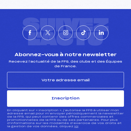
SUIVEZ
L'ACTU
Abonnez-vous à notre newsletter
Recevez l’actualité de la FFS, des clubs et des Équipes
de France.
Inscription
En cliquant sur « inscription », j’autorise la FFS à utiliser mon
adresse email pour m’envoyer périodiquement la newsletter
de la FFS, qui peut contenir des offres commerciales et
promotionnelles de la FFS ou de ses partenaires. Pour plus
d’informations sur les modalités d’exercice de vos droits et
la gestion de vos données, cliquez
ici