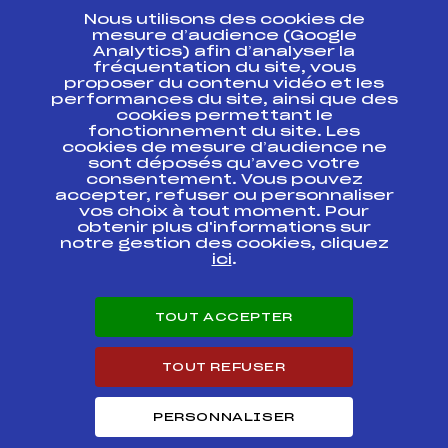
Nous utilisons des cookies de
ESPACE PRESSE
mesure d’audience (Google
Analytics) afin d’analyser la
fréquentation du site, vous
Ressources
proposer du contenu vidéo et les
performances du site, ainsi que des
Pass’Neige
cookies permettant le
Projet sportif fédéral
fonctionnement du site. Les
cookies de mesure d’audience ne
Projet de performance fédéral
sont déposés qu’avec votre
Antidopage
consentement. Vous pouvez
Pôle Développement, Formation, Suivi
accepter, refuser ou personnaliser
Scientifique
vos choix à tout moment. Pour
Listes ministérielles
obtenir plus d'informations sur
notre gestion des cookies, cliquez
Pôle vie de l’athlète
ici
.
Enseignement professionnel
Informatique et chronométrage
Circuits
TOUT ACCEPTER
Carrières
Développement des habiletés mentales
TOUT REFUSER
PERSONNALISER
© 2026 Fédération Française de Ski
Mentions légales
Politique de