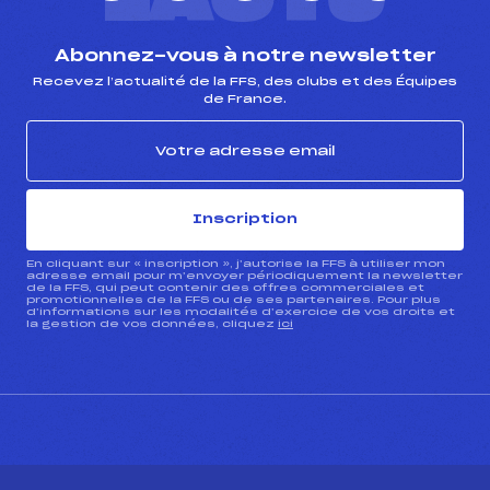
Abonnez-vous à notre newsletter
Recevez l’actualité de la FFS, des clubs et des Équipes
de France.
Inscription
En cliquant sur « inscription », j’autorise la FFS à utiliser mon
adresse email pour m’envoyer périodiquement la newsletter
de la FFS, qui peut contenir des offres commerciales et
promotionnelles de la FFS ou de ses partenaires. Pour plus
d’informations sur les modalités d’exercice de vos droits et
la gestion de vos données, cliquez
ici
CONTACT