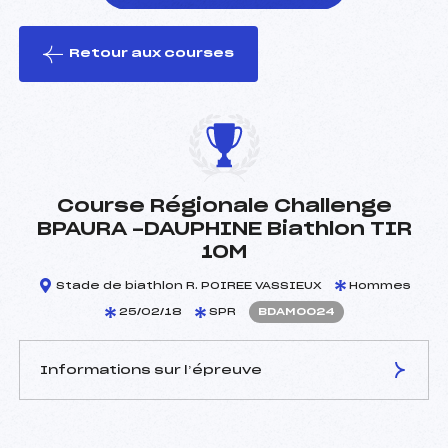
Retour aux courses
foi(s) le ski
Course Régionale Challenge
BPAURA -DAUPHINE Biathlon TIR
10M
Stade de biathlon R. POIREE VASSIEUX
Hommes
25/02/18
SPR
BDAM0024
Informations sur l’épreuve
JURY DE COMPÉTITION