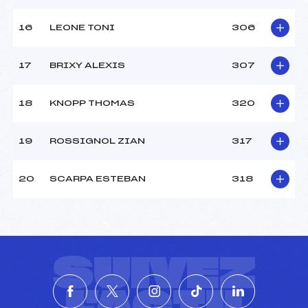
16
LEONE TONI
306
17
BRIXY ALEXIS
307
18
KNOPP THOMAS
320
19
ROSSIGNOL ZIAN
317
20
SCARPA ESTEBAN
318
SUIVEZ
L'ACTU