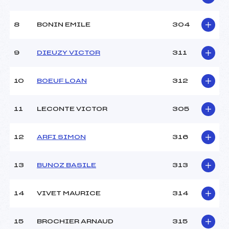
Type de Tir :
C-C- – – –
8
BONIN EMILE
304
9
DIEUZY VICTOR
311
10
BOEUF LOAN
312
11
LECONTE VICTOR
305
12
ARFI SIMON
316
13
BUNOZ BASILE
313
14
VIVET MAURICE
314
15
BROCHIER ARNAUD
315