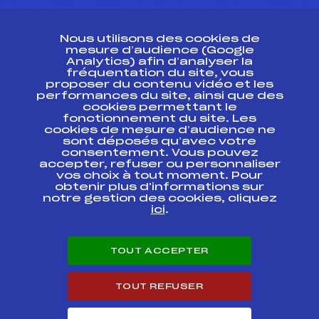
CONTACT
Nous utilisons des cookies de
ESPACE PRESSE
mesure d’audience (Google
Analytics) afin d’analyser la
fréquentation du site, vous
Ressources
proposer du contenu vidéo et les
performances du site, ainsi que des
Pass’Neige
cookies permettant le
Projet sportif fédéral
fonctionnement du site. Les
cookies de mesure d’audience ne
Projet de performance fédéral
sont déposés qu’avec votre
Antidopage
consentement. Vous pouvez
Pôle Développement, Formation, Suivi
accepter, refuser ou personnaliser
Scientifique
vos choix à tout moment. Pour
Listes ministérielles
obtenir plus d'informations sur
notre gestion des cookies, cliquez
Pôle vie de l’athlète
ici
.
Enseignement professionnel
Informatique et chronométrage
Circuits
TOUT ACCEPTER
Carrières
Développement des habiletés mentales
TOUT REFUSER