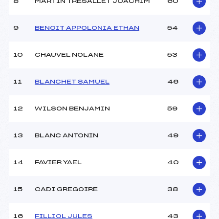
8
MARTIN TRESALLET JOACHIM
60
9
BENOIT APPOLONIA ETHAN
54
10
CHAUVEL NOLANE
53
11
BLANCHET SAMUEL
46
12
WILSON BENJAMIN
59
13
BLANC ANTONIN
49
14
FAVIER YAEL
40
15
CADI GREGOIRE
38
16
FILLIOL JULES
43