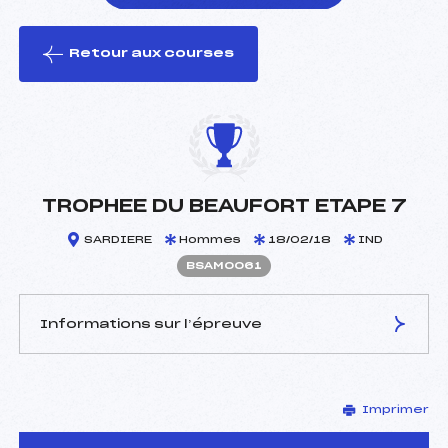
Retour aux courses
foi(s) le ski
TROPHEE DU BEAUFORT ETAPE 7
SARDIERE
Hommes
18/02/18
IND
BSAM0061
Informations sur l’épreuve
JURY DE COMPÉTITION
Imprimer
Délégué Technique :
BONNIER AYMERIC (SA)
D.T Adjoint :
–