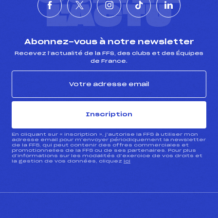
L'ACTU
Abonnez-vous à notre newsletter
Recevez l’actualité de la FFS, des clubs et des Équipes
de France.
Inscription
En cliquant sur « inscription », j’autorise la FFS à utiliser mon
adresse email pour m’envoyer périodiquement la newsletter
de la FFS, qui peut contenir des offres commerciales et
promotionnelles de la FFS ou de ses partenaires. Pour plus
d’informations sur les modalités d’exercice de vos droits et
la gestion de vos données, cliquez
ici