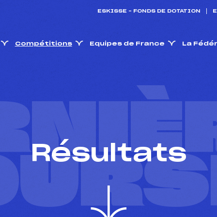
ESKISSE – FONDS DE DOTATION
E
Compétitions
Equipes de France
La Fédé
RNIÈ
Résultats
OURS