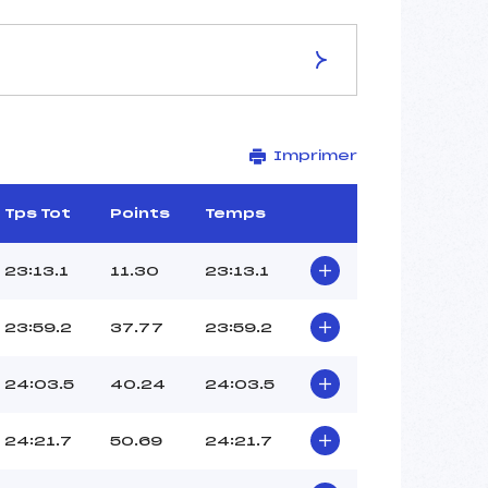
ES DE LA PISTE
Imprimer
NOVE MESTO
7.5 km
–
Tps Tot
Points
Temps
–
–
23:13.1
11.30
23:13.1
–
–
23:59.2
37.77
23:59.2
24:03.5
40.24
24:03.5
24:21.7
50.69
24:21.7