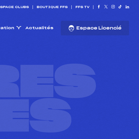
SPACE CLUBS
BOUTIQUE FFS
FFS TV
ration
Actualités
Espace Licencié
RES
ES