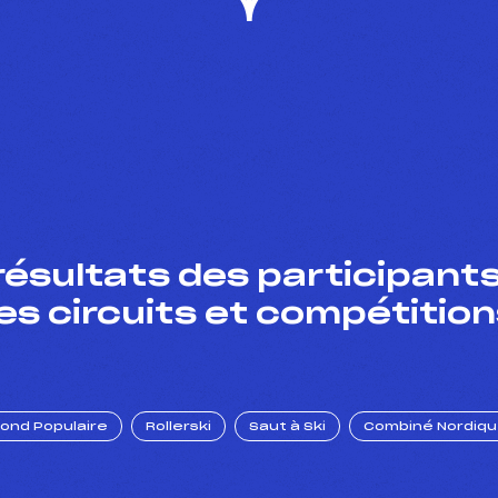
résultats des participants
es circuits et compétition
Fond Populaire
Rollerski
Saut à Ski
Combiné Nordiq