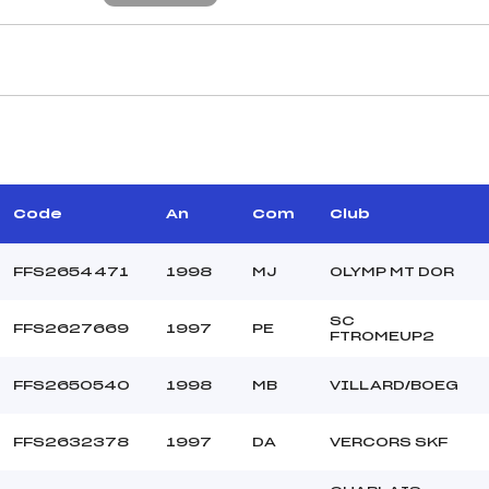
CARACTÉRISTIQU
–
Piste :
–
Distance :
–
Point Haut :
Code
An
Com
Club
–
Point Bas :
Montée Tot. :
FFS2654471
1998
MJ
OLYMP MT DOR
Montée Max. :
Homologation :
SC
FFS2627669
1997
PE
FTROMEUP2
11.3000
FFS2650540
1998
MB
VILLARD/BOEG
800
U19+U21
FFS2632378
1997
DA
VERCORS SKF
C
–