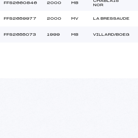
CHABLAIS
FFS2660846
2000
MB
NOR
FFS2659977
2000
MV
LA BRESSAUDE
FFS2655073
1999
MB
VILLARD/BOEG