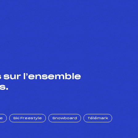
 sur l’ensemble
s.
ue
Ski Freestyle
Snowboard
Télémark