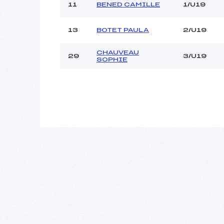
11
BENED CAMILLE
1/U19
13
BOTET PAULA
2/U19
CHAUVEAU
29
3/U19
SOPHIE