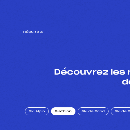
Résultats
Découvrez les 
d
Ski Alpin
Biathlon
Ski de Fond
Ski de 