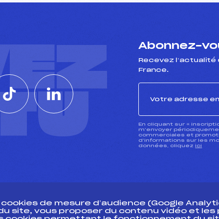
VEZ
Abonnez-vou
Recevez l’actualité 
France.
CTU
En cliquant sur « inscript
m’envoyer périodiquement
commerciales et promotio
d’informations sur les mo
données, cliquez
ici
s cookies de mesure d’audience (Google Analytic
 du site, vous proposer du contenu vidéo et le