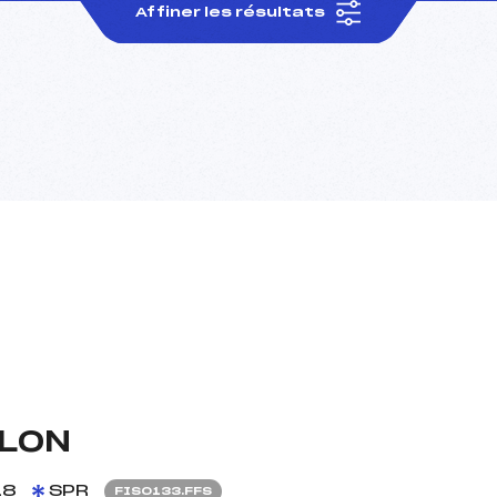
Affiner les résultats
HLON
18
SPR
FIS0133.FFS