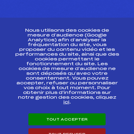
CONTACT
Nous utilisons des cookies de
ESPACE PRESSE
mesure d’audience (Google
Analytics) afin d’analyser la
fréquentation du site, vous
Ressources
proposer du contenu vidéo et les
performances du site, ainsi que des
Pass’Neige
cookies permettant le
Projet sportif fédéral
fonctionnement du site. Les
cookies de mesure d’audience ne
Projet de performance fédéral
sont déposés qu’avec votre
Antidopage
consentement. Vous pouvez
Pôle Développement, Formation, Suivi
accepter, refuser ou personnaliser
Scientifique
vos choix à tout moment. Pour
Listes ministérielles
obtenir plus d'informations sur
notre gestion des cookies, cliquez
Pôle vie de l’athlète
ici
.
Enseignement professionnel
Informatique et chronométrage
Circuits
TOUT ACCEPTER
Carrières
Développement des habiletés mentales