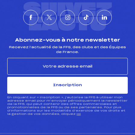
SUIVEZ
L'ACTU
Abonnez-vous à notre newsletter
Recevez l’actualité de la FFS, des clubs et des Équipes
de France.
Inscription
En cliquant sur « inscription », j’autorise la FFS à utiliser mon
adresse email pour m’envoyer périodiquement la newsletter
de la FFS, qui peut contenir des offres commerciales et
promotionnelles de la FFS ou de ses partenaires. Pour plus
d’informations sur les modalités d’exercice de vos droits et
la gestion de vos données, cliquez
ici