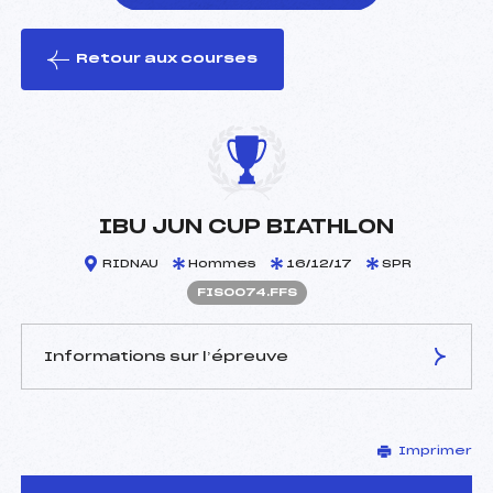
Retour aux courses
foi(s) le ski
IBU JUN CUP BIATHLON
RIDNAU
Hommes
16/12/17
SPR
FIS0074.FFS
Informations sur l’épreuve
JURY DE COMPÉTITION
Imprimer
Délégué Technique :
–
D.T Adjoint :
–