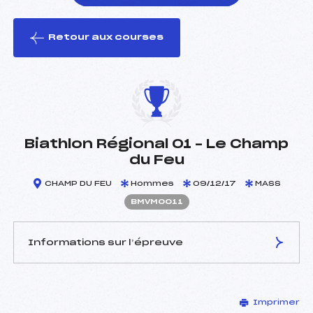
Retour aux courses
foi(s) le ski
Biathlon Régional 01 – Le Champ
du Feu
CHAMP DU FEU
Hommes
09/12/17
MASS
BMVM0011
Informations sur l’épreuve
JURY DE COMPÉTITION
Imprimer
Délégué Technique :
HABRAN THIERRY (MV)