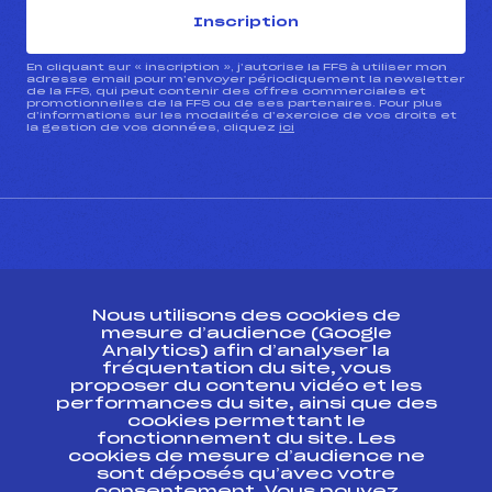
Inscription
En cliquant sur « inscription », j’autorise la FFS à utiliser mon
adresse email pour m’envoyer périodiquement la newsletter
de la FFS, qui peut contenir des offres commerciales et
promotionnelles de la FFS ou de ses partenaires. Pour plus
d’informations sur les modalités d’exercice de vos droits et
la gestion de vos données, cliquez
ici
CONTACT
Nous utilisons des cookies de
ESPACE PRESSE
mesure d’audience (Google
Analytics) afin d’analyser la
fréquentation du site, vous
Ressources
proposer du contenu vidéo et les
performances du site, ainsi que des
Pass’Neige
cookies permettant le
Projet sportif fédéral
fonctionnement du site. Les
cookies de mesure d’audience ne
Projet de performance fédéral
sont déposés qu’avec votre
Antidopage