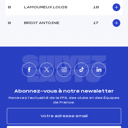
Type de Tir :
C-C-D- – –
8
LAMOUREUX LOUIS
18
9
BRIOT ANTOINE
17
SUIVEZ
L'ACTU
Abonnez-vous à notre newsletter
Recevez l’actualité de la FFS, des clubs et des Équipes
de France.