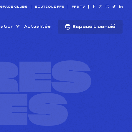
SPACE CLUBS
BOUTIQUE FFS
FFS TV
ration
Actualités
Espace Licencié
RES
ES