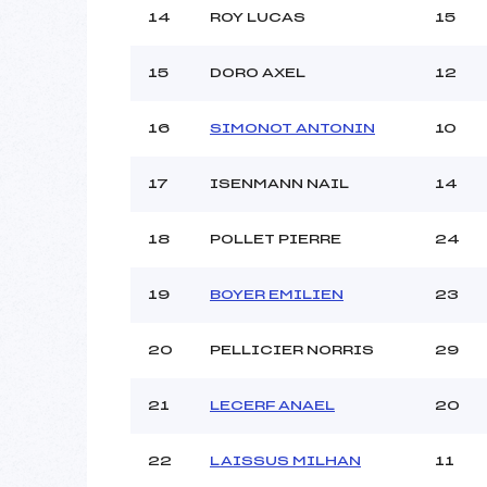
14
ROY LUCAS
15
15
DORO AXEL
12
16
SIMONOT ANTONIN
10
17
ISENMANN NAIL
14
18
POLLET PIERRE
24
19
BOYER EMILIEN
23
20
PELLICIER NORRIS
29
21
LECERF ANAEL
20
22
LAISSUS MILHAN
11