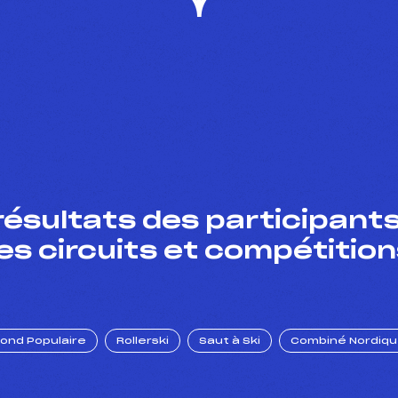
résultats des participants
es circuits et compétition
Fond Populaire
Rollerski
Saut à Ski
Combiné Nordiq