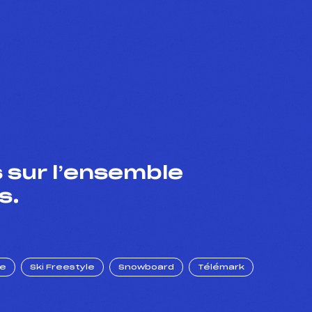
 sur l’ensemble
s.
ue
Ski Freestyle
Snowboard
Télémark