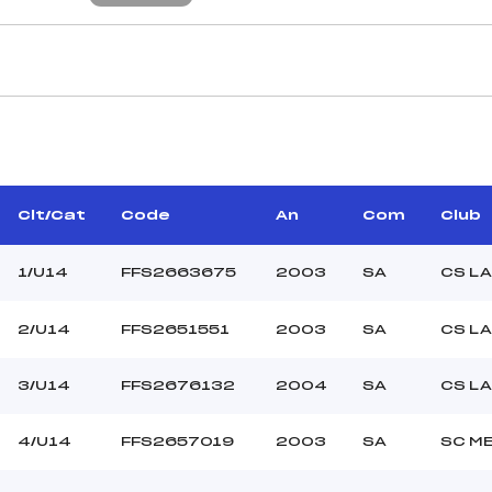
CARACTÉRISTIQU
PERROT FRANCK (SA)
Piste :
–
Distance :
–
Point Haut :
Clt/Cat
Code
An
Com
Club
–
Point Bas :
Montée Tot. :
1/U14
FFS2663675
2003
SA
CS LA
Montée Max. :
Homologation :
2/U14
FFS2651551
2003
SA
CS LA
–
3/U14
FFS2676132
2004
SA
CS LA
–
U14
4/U14
FFS2657019
2003
SA
SC M
L
–