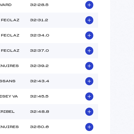
EVARD
32:28.5
 FECLAZ
32:31.2
 FECLAZ
32:34.0
 FECLAZ
32:37.0
ENUIRES
32:39.2
ESSANS
32:43.4
ISEY VA
32:45.5
ERIBEL
32:48.8
ENUIRES
32:50.6