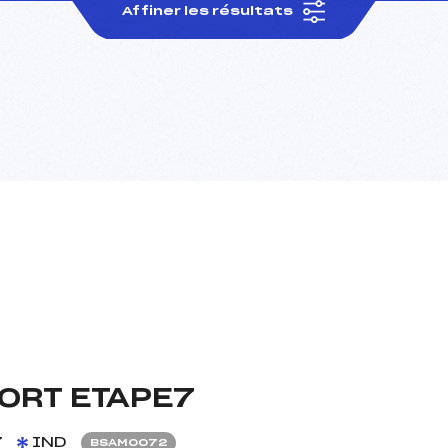
Affiner les résultats
ORT ETAPE7
7
IND
BSAM0072