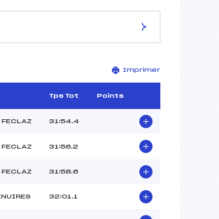
ES DE LA PISTE
Imprimer
Site de Replis
3 km
–
Tps Tot
Points
–
–
 FECLAZ
31:54.4
–
–
 FECLAZ
31:56.2
 FECLAZ
31:58.6
ENUIRES
32:01.1