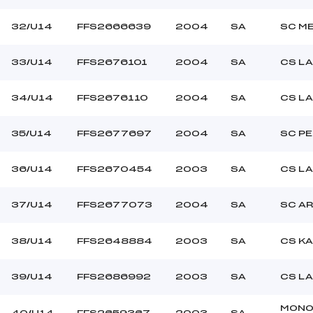
32/U14
FFS2666639
2004
SA
SC M
33/U14
FFS2676101
2004
SA
CS LA
34/U14
FFS2676110
2004
SA
CS LA
35/U14
FFS2677697
2004
SA
SC PE
36/U14
FFS2670454
2003
SA
CS LA
37/U14
FFS2677073
2004
SA
SC A
38/U14
FFS2648884
2003
SA
CS K
39/U14
FFS2686992
2003
SA
CS LA
MONO
40/U14
FFS2659367
2003
SA