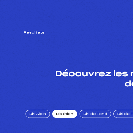
Résultats
Découvrez les 
d
Ski Alpin
Biathlon
Ski de Fond
Ski de 