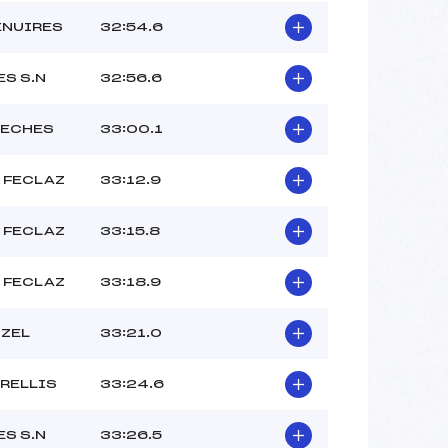
ENUIRES
32:54.6
S S.N
32:56.6
RECHES
33:00.1
 FECLAZ
33:12.9
 FECLAZ
33:15.8
 FECLAZ
33:18.9
OZEL
33:21.0
ARELLIS
33:24.6
S S.N
33:26.5