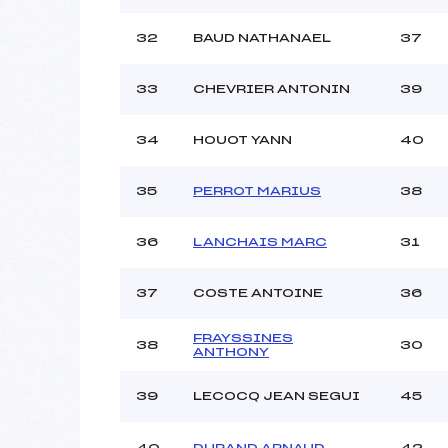
32
BAUD NATHANAEL
37
33
CHEVRIER ANTONIN
39
34
HOUOT YANN
40
35
PERROT MARIUS
38
36
LANCHAIS MARC
31
37
COSTE ANTOINE
36
FRAYSSINES
38
30
ANTHONY
39
LECOCQ JEAN SEGUI
45
40
DURAND ARNAUD
42