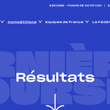
ESKISSE – FONDS DE DOTATION
E
Compétitions
Equipes de France
La Fédé
RNIÈ
Résultats
OURS