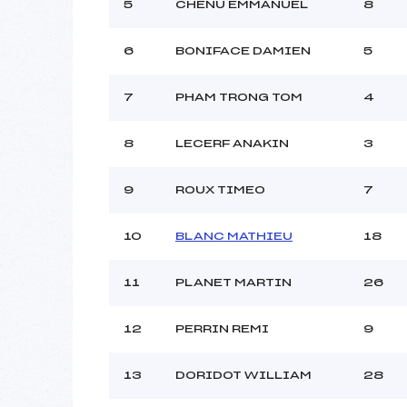
5
CHENU EMMANUEL
8
6
BONIFACE DAMIEN
5
7
PHAM TRONG TOM
4
8
LECERF ANAKIN
3
9
ROUX TIMEO
7
10
BLANC MATHIEU
18
11
PLANET MARTIN
26
12
PERRIN REMI
9
13
DORIDOT WILLIAM
28