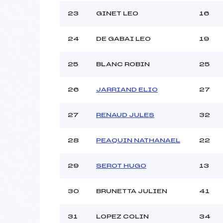
23
GINET LEO
16
24
DE GABAI LEO
19
25
BLANC ROBIN
25
26
JARRIAND ELIO
27
27
RENAUD JULES
32
28
PEAQUIN NATHANAEL
22
29
SEROT HUGO
13
30
BRUNETTA JULIEN
41
31
LOPEZ COLIN
34