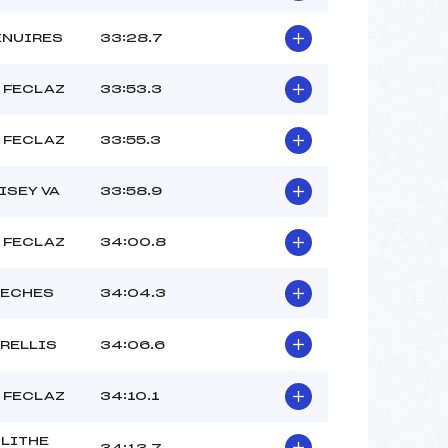
ENUIRES
33:28.7
 FECLAZ
33:53.3
 FECLAZ
33:55.3
ISEY VA
33:58.9
 FECLAZ
34:00.8
RECHES
34:04.3
ARELLIS
34:06.6
 FECLAZ
34:10.1
LITHE
34:13.7