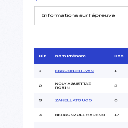
Informations sur l’épreuve
JURY DE COMPÉTITION
Délégué Technique :
D.T Adjoint :
Dir. Epreuve :
Clt
Nom Prénom
Dos
Chef mesureur :
1
ESSONNIER IVAN
1
NOLY AGUETTAZ
2
2
ROBIN
Pénalité appliquée :
3
ZANELLATO UGO
6
Coefficient :
Catégorie :
4
BERGONZOLI MADENN
17
Style :
Type de Tir :