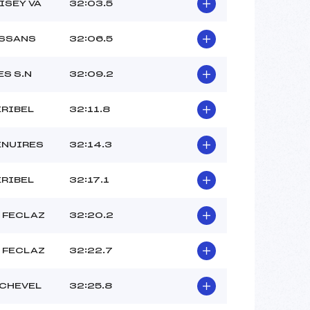
ISEY VA
32:03.5
ESSANS
32:06.5
S S.N
32:09.2
ERIBEL
32:11.8
ENUIRES
32:14.3
ERIBEL
32:17.1
 FECLAZ
32:20.2
 FECLAZ
32:22.7
CHEVEL
32:25.8