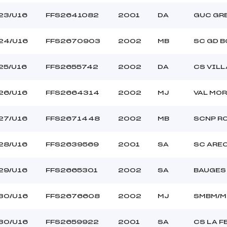
23/U16
FFS2641082
2001
DA
GUC GR
24/U16
FFS2670903
2002
MB
SC GD 
25/U16
FFS2655742
2002
DA
CS VIL
26/U16
FFS2664314
2002
MJ
VAL MO
27/U16
FFS2671448
2002
MB
SCNP R
28/U16
FFS2639569
2001
SA
SC ARE
29/U16
FFS2665301
2002
SA
BAUGES 
30/U16
FFS2676608
2002
MJ
SMBM/M
30/U16
FFS2659922
2001
SA
CS LA F