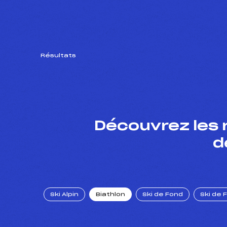
Résultats
Découvrez les 
d
Ski Alpin
Biathlon
Ski de Fond
Ski de 