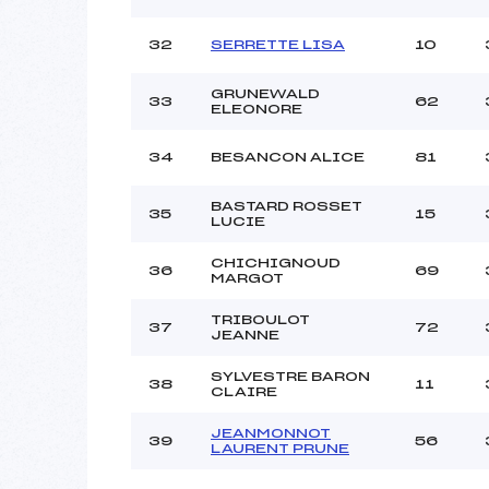
32
SERRETTE LISA
10
GRUNEWALD
33
62
ELEONORE
34
BESANCON ALICE
81
BASTARD ROSSET
35
15
LUCIE
CHICHIGNOUD
36
69
MARGOT
TRIBOULOT
37
72
JEANNE
SYLVESTRE BARON
38
11
CLAIRE
JEANMONNOT
39
56
LAURENT PRUNE