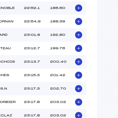
ENOBLE
22:52.1
186.60
BORNAN
22:54.9
188.39
LARD
23:01.8
192.80
RTEAU
23:12.7
199.76
OCHOIS
23:13.7
200.40
CHES
23:15.3
201.42
S.N
23:17.3
202.70
ORBIER
23:17.8
203.02
ECLAZ
23:17.8
203.02