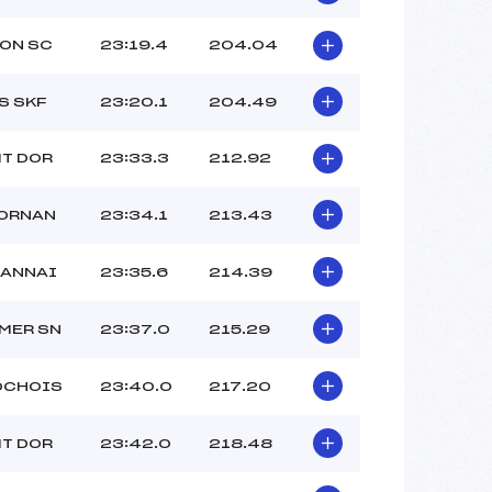
ON SC
23:19.4
204.04
S SKF
23:20.1
204.49
MT DOR
23:33.3
212.92
BORNAN
23:34.1
213.43
RANNAI
23:35.6
214.39
MER SN
23:37.0
215.29
OCHOIS
23:40.0
217.20
MT DOR
23:42.0
218.48