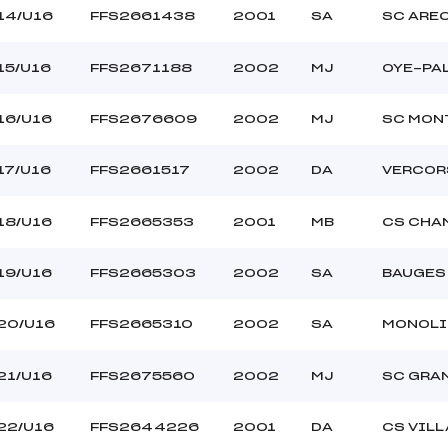
14/U16
FFS2661438
2001
SA
SC ARE
15/U16
FFS2671188
2002
MJ
OYE-PA
16/U16
FFS2676609
2002
MJ
SC MON
17/U16
FFS2661517
2002
DA
VERCOR
18/U16
FFS2665353
2001
MB
CS CHA
19/U16
FFS2665303
2002
SA
BAUGES 
20/U16
FFS2665310
2002
SA
MONOLI
21/U16
FFS2675560
2002
MJ
SC GRA
22/U16
FFS2644226
2001
DA
CS VIL