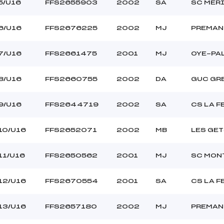
5/U16
FFS2655903
2002
SA
SC MER
6/U16
FFS2676225
2002
MJ
PREMAN
7/U16
FFS2661475
2001
MJ
OYE-PA
8/U16
FFS2660755
2002
DA
GUC GR
9/U16
FFS2644719
2002
SA
CS LA F
10/U16
FFS2652071
2002
MB
LES GET
11/U16
FFS2650562
2001
MJ
SC MON
12/U16
FFS2670554
2001
SA
CS LA F
13/U16
FFS2657180
2002
MJ
PREMAN