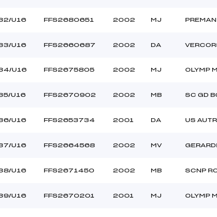
32/U16
FFS2680651
2002
MJ
PREMAN
33/U16
FFS2660687
2002
DA
VERCOR
34/U16
FFS2675805
2002
MJ
OLYMP 
35/U16
FFS2670902
2002
MB
SC GD 
36/U16
FFS2653734
2001
DA
US AUT
37/U16
FFS2664568
2002
MV
GERARD
38/U16
FFS2671450
2002
MB
SCNP R
39/U16
FFS2670201
2001
MJ
OLYMP 