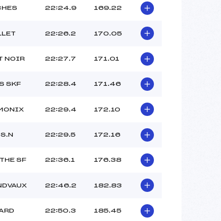
CHES
22:24.9
169.22
LLET
22:26.2
170.05
T NOIR
22:27.7
171.01
S SKF
22:28.4
171.46
MONIX
22:29.4
172.10
S.N
22:29.5
172.16
THE SF
22:36.1
176.38
NDVAUX
22:46.2
182.83
LARD
22:50.3
185.45