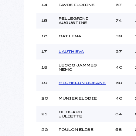
14
FAVRE FLORINE
67
PELLEGRINI
15
74
AUGUSTINE
16
CAT LENA
39
17
LAUTH EVA
27
LECOQ JAMMES
18
40
NEMO
19
MICHELON OCEANE
60
20
MUNIER ELODIE
46
CHOUARD
21
54
JULIETTE
22
FOULON ELISE
58