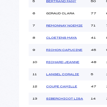
5
BERTRAND FANY
50
6
GIRAUD CLARA
77
7
REMONNAY NOEMIE
71
8
CLOETENS MAYA
41
9
RICHON CAPUCINE
45
10
RICHARD JEANNE
48
11
LANGEL CORALIE
5
12
COUPE CAMILLE
47
13
SIBERCHICOT LISA
14