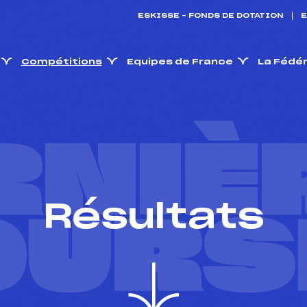
ESKISSE – FONDS DE DOTATION
E
Compétitions
Equipes de France
La Fédé
RNIÈ
Résultats
OURS