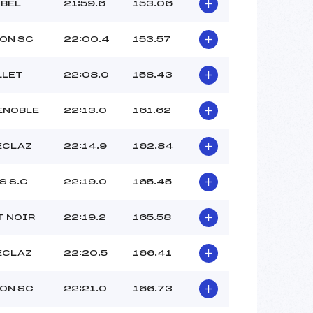
IBEL
21:59.6
153.06
ON SC
22:00.4
153.57
LLET
22:08.0
158.43
ENOBLE
22:13.0
161.62
ECLAZ
22:14.9
162.84
S S.C
22:19.0
165.45
T NOIR
22:19.2
165.58
ECLAZ
22:20.5
166.41
ON SC
22:21.0
166.73