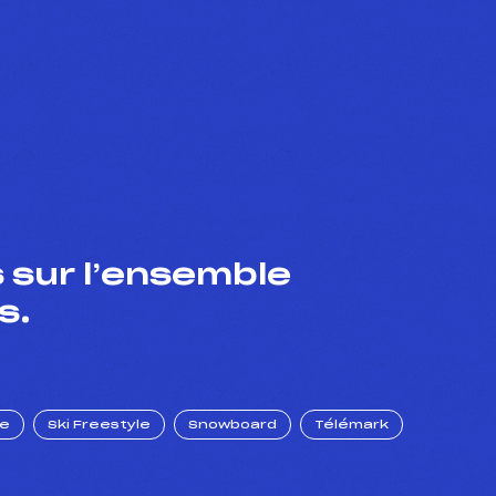
 sur l’ensemble
s.
ue
Ski Freestyle
Snowboard
Télémark