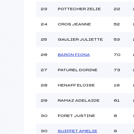
23
POTTECHER ZELIE
22
24
CROS JEANNE
52
25
GAULIER JULIETTE
53
26
BARON FIONA
70
27
PATUREL DORINE
73
28
HENAFF ELOISE
19
29
RAMAZ ADELAIDE
61
30
FORET JUSTINE
8
30
SUIFFET AMELIE
9