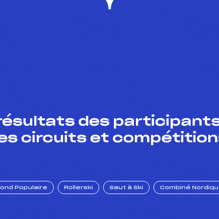
résultats des participants
es circuits et compétition
Fond Populaire
Rollerski
Saut à Ski
Combiné Nordiq