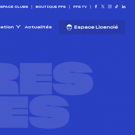
SPACE CLUBS
BOUTIQUE FFS
FFS TV
ration
Actualités
Espace Licencié
RES
ES