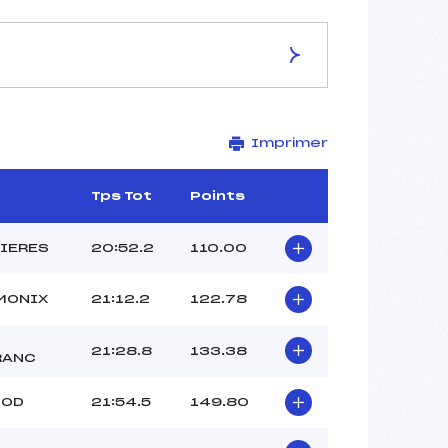
ES DE LA PISTE
Imprimer
Site de Replis
6,0 km
–
Tps Tot
Points
–
–
RIERES
20:52.2
110.00
–
–
MONIX
21:12.2
122.78
21:28.8
133.38
RANC
NOD
21:54.5
149.80