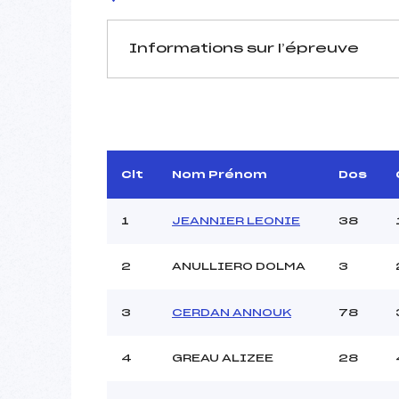
Informations sur l’épreuve
JURY DE COMPÉTITION
Délégué Technique :
D.T Adjoint :
VASSAL
Dir. Epreuve :
Clt
Nom Prénom
Dos
Chef mesureur :
1
JEANNIER LEONIE
38
2
ANULLIERO DOLMA
3
Pénalité appliquée :
3
CERDAN ANNOUK
78
Coefficient :
Catégorie :
4
GREAU ALIZEE
28
Style :
Type de Tir :