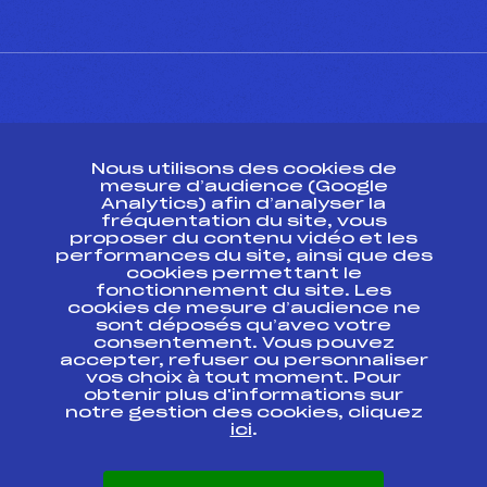
CONTACT
Nous utilisons des cookies de
ESPACE PRESSE
mesure d’audience (Google
Analytics) afin d’analyser la
fréquentation du site, vous
Ressources
proposer du contenu vidéo et les
performances du site, ainsi que des
Pass’Neige
cookies permettant le
Projet sportif fédéral
fonctionnement du site. Les
cookies de mesure d’audience ne
Projet de performance fédéral
sont déposés qu’avec votre
Antidopage
consentement. Vous pouvez
Pôle Développement, Formation, Suivi
accepter, refuser ou personnaliser
Scientifique
vos choix à tout moment. Pour
Listes ministérielles
obtenir plus d'informations sur
notre gestion des cookies, cliquez
Pôle vie de l’athlète
ici
.
Enseignement professionnel
Informatique et chronométrage