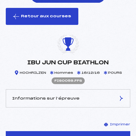
Retour aux courses
foi(s) le ski
IBU JUN CUP BIATHLON
HOCHRILZEN
Hommes
16/12/16
POURS
FIS0059.FFS
Informations sur l’épreuve
JURY DE COMPÉTITION
Imprimer
Délégué Technique :
–
D.T Adjoint :
–