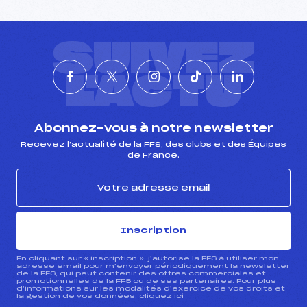
SUIVEZ
L'ACTU
Abonnez-vous à notre newsletter
Recevez l’actualité de la FFS, des clubs et des Équipes
de France.
Inscription
En cliquant sur « inscription », j’autorise la FFS à utiliser mon
adresse email pour m’envoyer périodiquement la newsletter
de la FFS, qui peut contenir des offres commerciales et
promotionnelles de la FFS ou de ses partenaires. Pour plus
d’informations sur les modalités d’exercice de vos droits et
la gestion de vos données, cliquez
ici