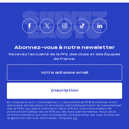
Type de Tir :
c-c-d-d- –
SUIVEZ
L'ACTU
Abonnez-vous à notre newsletter
Recevez l’actualité de la FFS, des clubs et des Équipes
de France.
Inscription
En cliquant sur « inscription », j’autorise la FFS à utiliser mon
adresse email pour m’envoyer périodiquement la newsletter
de la FFS, qui peut contenir des offres commerciales et
promotionnelles de la FFS ou de ses partenaires. Pour plus
d’informations sur les modalités d’exercice de vos droits et
la gestion de vos données, cliquez
ici