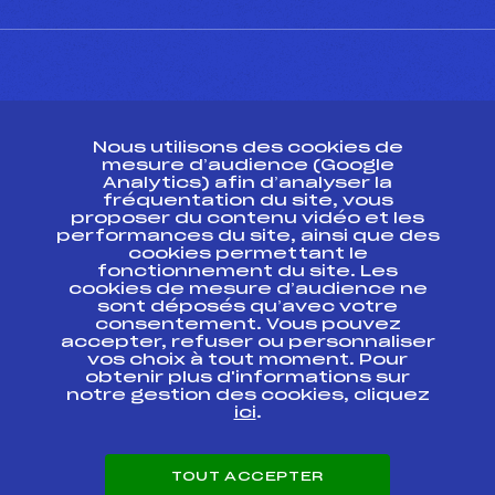
CONTACT
Nous utilisons des cookies de
ESPACE PRESSE
mesure d’audience (Google
Analytics) afin d’analyser la
fréquentation du site, vous
Ressources
proposer du contenu vidéo et les
performances du site, ainsi que des
Pass’Neige
cookies permettant le
Projet sportif fédéral
fonctionnement du site. Les
cookies de mesure d’audience ne
Projet de performance fédéral
sont déposés qu’avec votre
Antidopage
consentement. Vous pouvez
Pôle Développement, Formation, Suivi
accepter, refuser ou personnaliser
Scientifique
vos choix à tout moment. Pour
Listes ministérielles
obtenir plus d'informations sur
notre gestion des cookies, cliquez
Pôle vie de l’athlète
ici
.
Enseignement professionnel
Informatique et chronométrage
Circuits
TOUT ACCEPTER