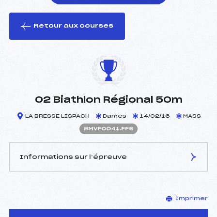
Retour aux courses
foi(s) le ski
02 Biathlon Régional 50m
LA BRESSE LISPACH
Dames
14/02/16
MASS
BMVF0041.FFS
Informations sur l’épreuve
JURY DE COMPÉTITION
Imprimer
Délégué Technique :
HABRAN THIERRY (MV)
D.T Adjoint :
–