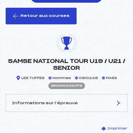
Retour aux courses
foi(s) le ski
SAMSE NATIONAL TOUR U19 / U21 /
SENIOR
LES TUFFES
Hommes
09/01/16
MASS
BNAM0033.FFS
Informations sur l’épreuve
JURY DE COMPÉTITION
Imprimer
Délégué Technique :
JACQUEMIN VERGUET