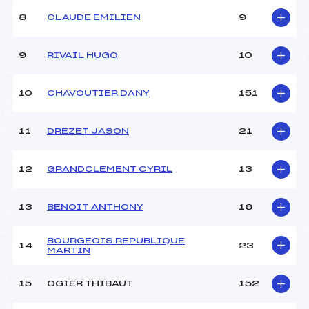
Catégorie :
U19->SEN
8
CLAUDE EMILIEN
9
Style :
L
Type de Tir :
C-C-D-D- –
9
RIVAIL HUGO
10
10
CHAVOUTIER DANY
151
11
DREZET JASON
21
12
GRANDCLEMENT CYRIL
13
13
BENOIT ANTHONY
16
BOURGEOIS REPUBLIQUE
14
23
MARTIN
15
OGIER THIBAUT
152