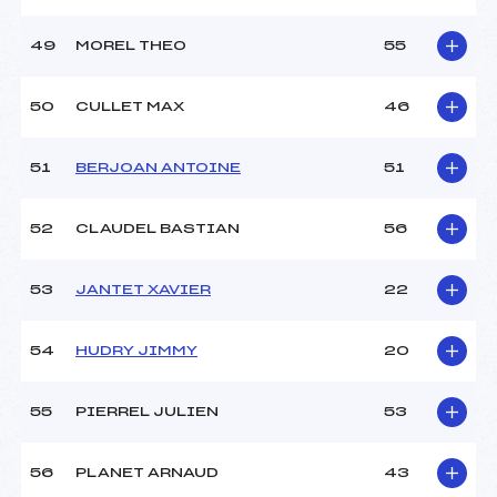
49
MOREL THEO
55
50
CULLET MAX
46
51
BERJOAN ANTOINE
51
52
CLAUDEL BASTIAN
56
53
JANTET XAVIER
22
54
HUDRY JIMMY
20
55
PIERREL JULIEN
53
56
PLANET ARNAUD
43