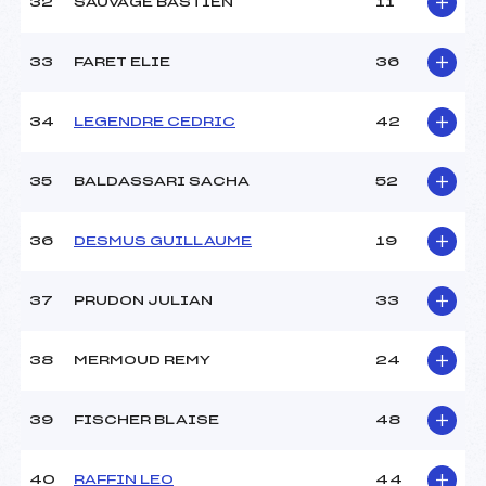
32
SAUVAGE BASTIEN
11
33
FARET ELIE
36
34
LEGENDRE CEDRIC
42
35
BALDASSARI SACHA
52
36
DESMUS GUILLAUME
19
37
PRUDON JULIAN
33
38
MERMOUD REMY
24
39
FISCHER BLAISE
48
40
RAFFIN LEO
44