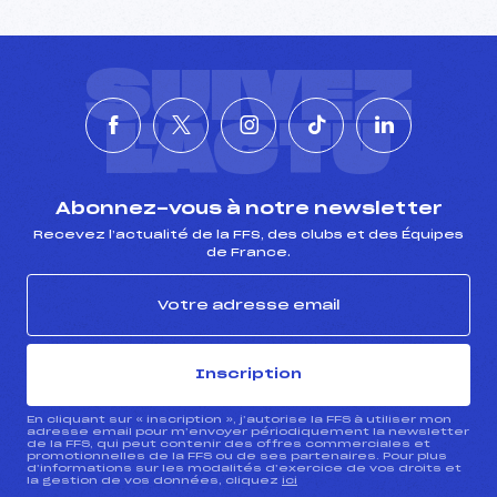
SUIVEZ
L'ACTU
Abonnez-vous à notre newsletter
Recevez l’actualité de la FFS, des clubs et des Équipes
de France.
Inscription
En cliquant sur « inscription », j’autorise la FFS à utiliser mon
adresse email pour m’envoyer périodiquement la newsletter
de la FFS, qui peut contenir des offres commerciales et
promotionnelles de la FFS ou de ses partenaires. Pour plus
d’informations sur les modalités d’exercice de vos droits et
la gestion de vos données, cliquez
ici