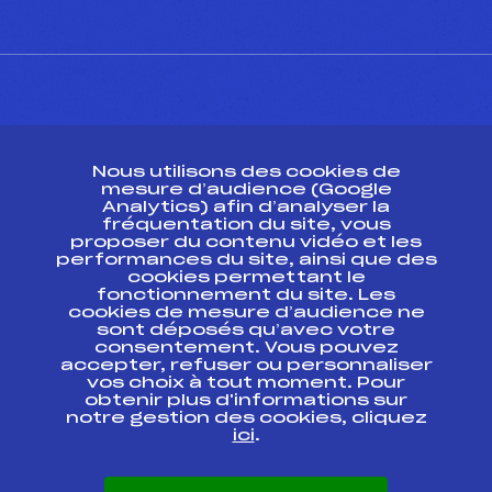
CONTACT
Nous utilisons des cookies de
ESPACE PRESSE
mesure d’audience (Google
Analytics) afin d’analyser la
fréquentation du site, vous
Ressources
proposer du contenu vidéo et les
performances du site, ainsi que des
Pass’Neige
cookies permettant le
Projet sportif fédéral
fonctionnement du site. Les
cookies de mesure d’audience ne
Projet de performance fédéral
sont déposés qu’avec votre
Antidopage
consentement. Vous pouvez
Pôle Développement, Formation, Suivi
accepter, refuser ou personnaliser
Scientifique
vos choix à tout moment. Pour
Listes ministérielles
obtenir plus d'informations sur
notre gestion des cookies, cliquez
Pôle vie de l’athlète
ici
.
Enseignement professionnel
Informatique et chronométrage