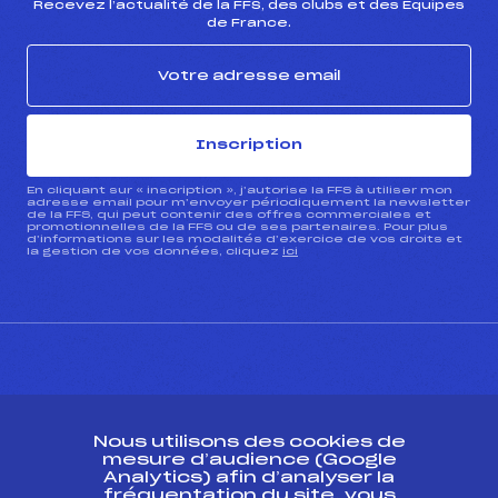
Recevez l’actualité de la FFS, des clubs et des Équipes
de France.
Inscription
En cliquant sur « inscription », j’autorise la FFS à utiliser mon
adresse email pour m’envoyer périodiquement la newsletter
de la FFS, qui peut contenir des offres commerciales et
promotionnelles de la FFS ou de ses partenaires. Pour plus
d’informations sur les modalités d’exercice de vos droits et
la gestion de vos données, cliquez
ici
CONTACT
Nous utilisons des cookies de
ESPACE PRESSE
mesure d’audience (Google
Analytics) afin d’analyser la
fréquentation du site, vous