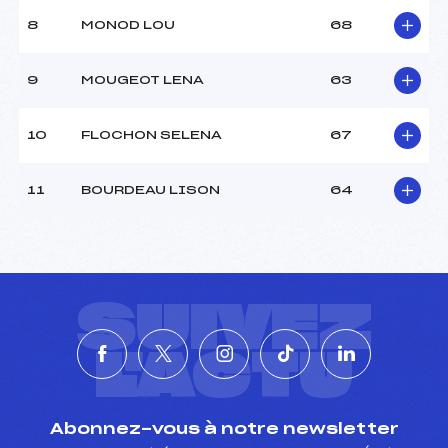
8
MONOD LOU
68
9
MOUGEOT LENA
63
10
FLOCHON SELENA
67
11
BOURDEAU LISON
64
SUIVEZ
L'ACTU
Abonnez-vous à notre newsletter