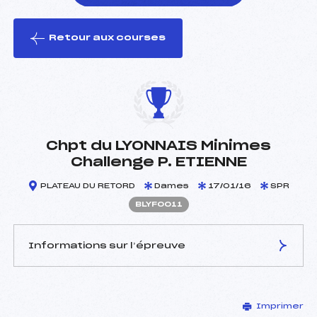
Retour aux courses
foi(s) le ski
Chpt du LYONNAIS Minimes
Challenge P. ETIENNE
PLATEAU DU RETORD
Dames
17/01/16
SPR
BLYF0011
Informations sur l’épreuve
JURY DE COMPÉTITION
Imprimer
Délégué Technique :
WOIRET PATRICK ()