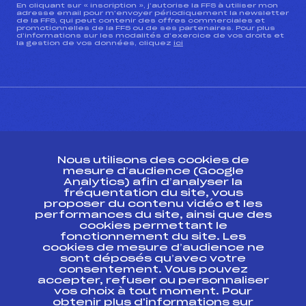
En cliquant sur « inscription », j’autorise la FFS à utiliser mon
adresse email pour m’envoyer périodiquement la newsletter
de la FFS, qui peut contenir des offres commerciales et
promotionnelles de la FFS ou de ses partenaires. Pour plus
d’informations sur les modalités d’exercice de vos droits et
la gestion de vos données, cliquez
ici
CONTACT
Nous utilisons des cookies de
ESPACE PRESSE
mesure d’audience (Google
Analytics) afin d’analyser la
fréquentation du site, vous
Ressources
proposer du contenu vidéo et les
performances du site, ainsi que des
Pass’Neige
cookies permettant le
Projet sportif fédéral
fonctionnement du site. Les
cookies de mesure d’audience ne
Projet de performance fédéral
sont déposés qu’avec votre
Antidopage
consentement. Vous pouvez
Pôle Développement, Formation, Suivi
accepter, refuser ou personnaliser
Scientifique
vos choix à tout moment. Pour
Listes ministérielles
obtenir plus d'informations sur