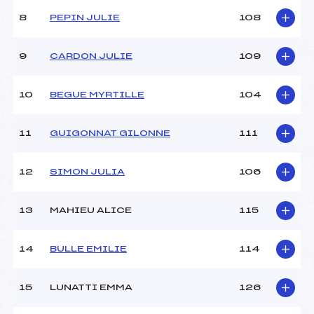
Style :
L
8
PEPIN JULIE
108
Type de Tir :
C-C-D-D- –
9
CARDON JULIE
109
10
BEGUE MYRTILLE
104
11
GUIGONNAT GILONNE
111
12
SIMON JULIA
106
13
MAHIEU ALICE
115
14
BULLE EMILIE
114
15
LUNATTI EMMA
126