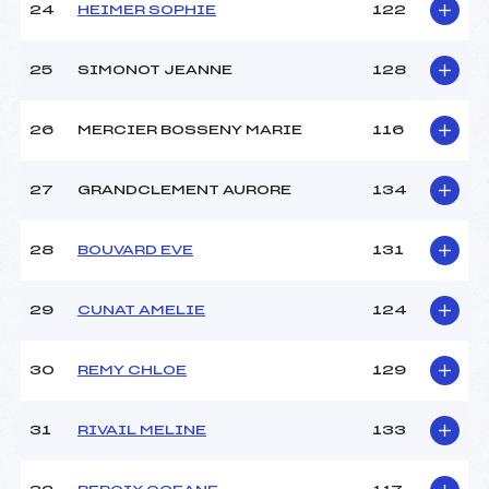
24
HEIMER SOPHIE
122
25
SIMONOT JEANNE
128
26
MERCIER BOSSENY MARIE
116
27
GRANDCLEMENT AURORE
134
28
BOUVARD EVE
131
29
CUNAT AMELIE
124
30
REMY CHLOE
129
31
RIVAIL MELINE
133