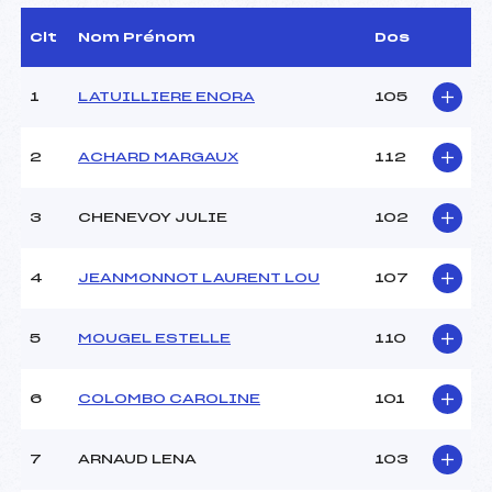
(MJ)
D.T Adjoint :
WOIRET PATRICK (LY)
Clt
Nom Prénom
Dos
Dir. Epreuve :
VASSALLO CHRISTOPHE
(MB)
1
LATUILLIERE ENORA
105
Chef mesureur :
–
2
ACHARD MARGAUX
112
CARACTÉRISTIQUES DE LA PISTE
Piste :
BESSANS
3
CHENEVOY JULIE
102
Distance :
10 km
Point Haut :
–
4
JEANMONNOT LAURENT LOU
107
Point Bas :
–
Montée Tot. :
–
Montée Max. :
–
5
MOUGEL ESTELLE
110
Homologation :
–
6
COLOMBO CAROLINE
101
Pénalité appliquée :
22.2300
Coefficient :
1400
7
ARNAUD LENA
103
Catégorie :
U19->SEN