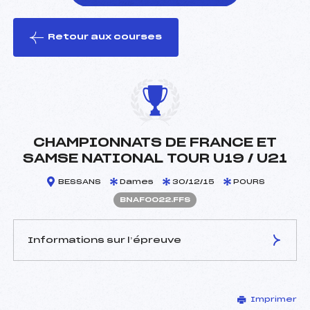
Retour aux courses
foi(s) le ski
CHAMPIONNATS DE FRANCE ET
SAMSE NATIONAL TOUR U19 / U21
BESSANS
Dames
30/12/15
POURS
BNAF0022.FFS
Informations sur l’épreuve
JURY DE COMPÉTITION
Imprimer
Délégué Technique :
GRANDCLEMENT YVES