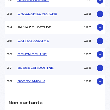
32
BEPOIX OCEANE
117
33
CHALLAMEL MARINE
136
34
RAMAZ CLOTILDE
127
35
CARRAY AGATHE
135
36
GONIN COLINE
137
37
BUESSLER DORINE
138
38
BOSSY ANOUK
139
Non partants