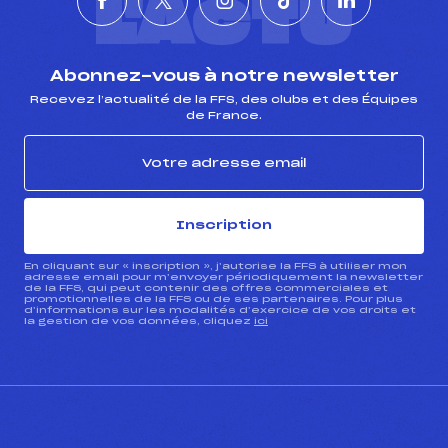
L'ACTU
Abonnez-vous à notre newsletter
Recevez l’actualité de la FFS, des clubs et des Équipes
de France.
Inscription
En cliquant sur « inscription », j’autorise la FFS à utiliser mon
adresse email pour m’envoyer périodiquement la newsletter
de la FFS, qui peut contenir des offres commerciales et
promotionnelles de la FFS ou de ses partenaires. Pour plus
d’informations sur les modalités d’exercice de vos droits et
la gestion de vos données, cliquez
ici