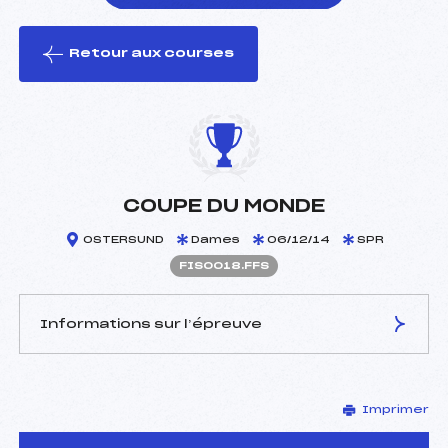
Retour aux courses
foi(s) le ski
COUPE DU MONDE
OSTERSUND
Dames
06/12/14
SPR
FIS0018.FFS
Informations sur l’épreuve
JURY DE COMPÉTITION
Imprimer
Délégué Technique :
–
D.T Adjoint :
–