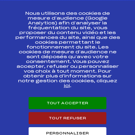
CONTACT
Nous utilisons des cookies de
ESPACE PRESSE
mesure d’audience (Google
Analytics) afin d’analyser la
fréquentation du site, vous
Ressources
proposer du contenu vidéo et les
performances du site, ainsi que des
Pass’Neige
cookies permettant le
Projet sportif fédéral
fonctionnement du site. Les
cookies de mesure d’audience ne
Projet de performance fédéral
sont déposés qu’avec votre
Antidopage
consentement. Vous pouvez
Pôle Développement, Formation, Suivi
accepter, refuser ou personnaliser
Scientifique
vos choix à tout moment. Pour
Listes ministérielles
obtenir plus d'informations sur
notre gestion des cookies, cliquez
Pôle vie de l’athlète
ici
.
Enseignement professionnel
Informatique et chronométrage
Circuits
TOUT ACCEPTER
Carrières
Développement des habiletés mentales
TOUT REFUSER
PERSONNALISER