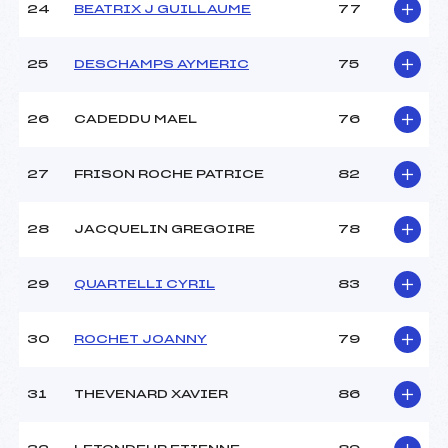
24
BEATRIX J GUILLAUME
77
25
DESCHAMPS AYMERIC
75
26
CADEDDU MAEL
76
27
FRISON ROCHE PATRICE
82
28
JACQUELIN GREGOIRE
78
29
QUARTELLI CYRIL
83
30
ROCHET JOANNY
79
31
THEVENARD XAVIER
86