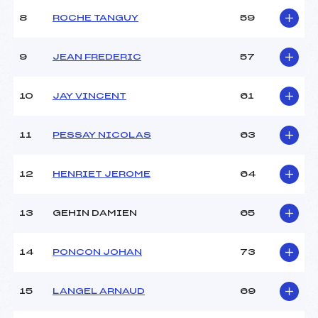
Type de Tir :
C-C-D-D
8
ROCHE TANGUY
59
9
JEAN FREDERIC
57
10
JAY VINCENT
61
11
PESSAY NICOLAS
63
12
HENRIET JEROME
64
13
GEHIN DAMIEN
65
14
PONCON JOHAN
73
15
LANGEL ARNAUD
69