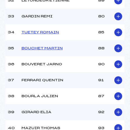
32
LETONDEUR ETIENNE
89
33
GARDIN REMI
80
34
TUETEY ROMAIN
85
35
BOUCHET MARTIN
88
36
BOUVERET JARNO
90
37
FERRARI QUENTIN
91
38
BOURLA JULIEN
87
39
GIRARD ELIA
92
40
MAZUIR THOMAS
93