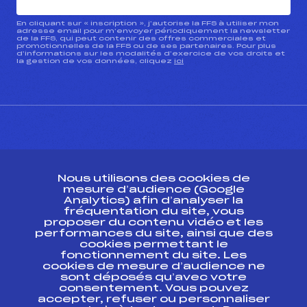
En cliquant sur « inscription », j’autorise la FFS à utiliser mon
adresse email pour m’envoyer périodiquement la newsletter
de la FFS, qui peut contenir des offres commerciales et
promotionnelles de la FFS ou de ses partenaires. Pour plus
d’informations sur les modalités d’exercice de vos droits et
la gestion de vos données, cliquez
ici
CONTACT
Nous utilisons des cookies de
ESPACE PRESSE
mesure d’audience (Google
Analytics) afin d’analyser la
fréquentation du site, vous
Ressources
proposer du contenu vidéo et les
performances du site, ainsi que des
Pass’Neige
cookies permettant le
Projet sportif fédéral
fonctionnement du site. Les
cookies de mesure d’audience ne
Projet de performance fédéral
sont déposés qu’avec votre
Antidopage
consentement. Vous pouvez
Pôle Développement, Formation, Suivi
accepter, refuser ou personnaliser
Scientifique