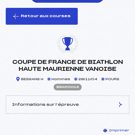
Retour aux courses
foi(s) le ski
COUPE DE FRANCE DE BIATHLON
HAUTE MAURIENNE VANOISE
BESSANS H
Hommes
28/11/04
POURS
BSAM0012
Informations sur l’épreuve
JURY DE COMPÉTITION
Imprimer
Délégué Technique :
FLANDIN HERVE (SA)