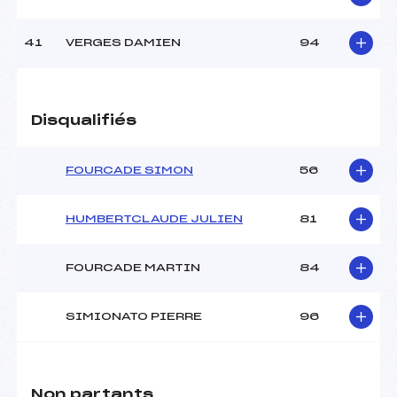
41
VERGES DAMIEN
94
Disqualifiés
FOURCADE SIMON
56
HUMBERTCLAUDE JULIEN
81
FOURCADE MARTIN
84
SIMIONATO PIERRE
96
Non partants