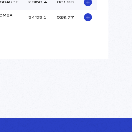
ESSAUDE
29:50.4
301.99
DMER
34:53.1
529.77