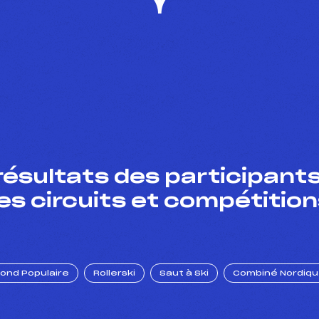
résultats des participants
es circuits et compétition
Fond Populaire
Rollerski
Saut à Ski
Combiné Nordiq