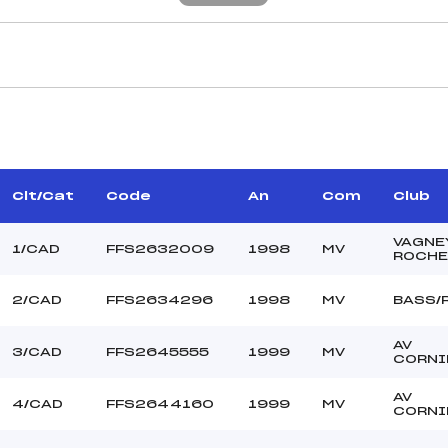
CARACTÉRISTIQU
HABRAN THIERRY (MV)
Piste :
–
Distance :
UDE CHRISTINE (MV)
Point Haut :
Clt/Cat
Code
An
Com
Club
–
Point Bas :
Montée Tot. :
VAGNE
1/CAD
FFS2632009
1998
MV
ROCHE
Montée Max. :
Homologation :
2/CAD
FFS2634296
1998
MV
BASS/
AV
154.7300
3/CAD
FFS2645555
1999
MV
CORNI
1200
CAD
AV
4/CAD
FFS2644160
1999
MV
CORNI
L
C-C-D-D- –