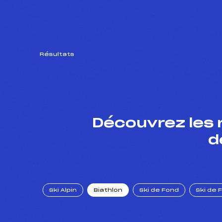
Résultats
Découvrez les 
d
Ski Alpin
Biathlon
Ski de Fond
Ski de 