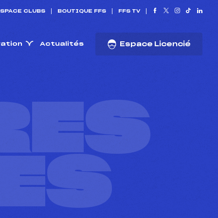
SPACE CLUBS
BOUTIQUE FFS
FFS TV
ration
Actualités
Espace Licencié
RES
ES