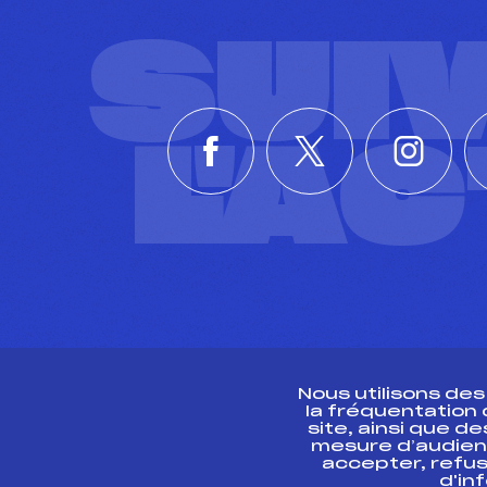
SUI
L'A
Nous utilisons de
la fréquentation
site, ainsi que 
R
mesure d’audien
accepter, refus
d'in