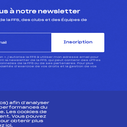
s à notre newsletter
de la FFS, des clubs et des Équipes de
Inscription
ion », j’autorise la FFS à utiliser mon adresse email pour
 la newsletter de la FFS, qui peut contenir des offres
nnelles de la FFS ou de ses partenaires. Pour plus
dalités d’exercice de vos droits et la gestion de vos
s) afin d’analyser
s performances du
e. Les cookies de
ent. Vous pouvez
athlète
our obtenir plus
uez
ici
.
t professionnel