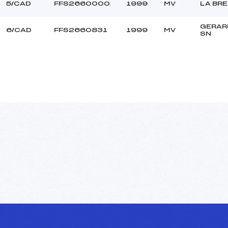
5/CAD
FFS2660000
1999
MV
LA BR
GERAR
6/CAD
FFS2660831
1999
MV
SN