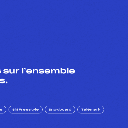
 sur l’ensemble
s.
ue
Ski Freestyle
Snowboard
Télémark