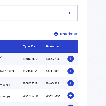
ES DE LA PISTE
Imprimer
STADE DU TOUR DES ROCHES
6 km
978 m
Tps Tot
Points
947 m
135 m
Y
26:34.7
154.73
24 m
2011-11-1
RUPT SN
27:10.7
181.82
28:37.2
246.91
MONT
29:40.3
294.39
MONT