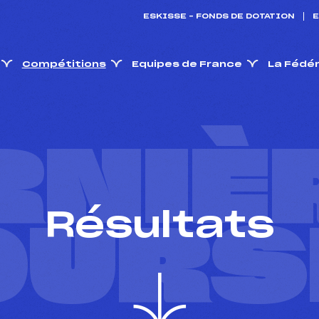
ESKISSE – FONDS DE DOTATION
E
Compétitions
Equipes de France
La Fédé
RNIÈ
Résultats
OURS