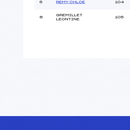
5
REMY CHLOE
104
GREMILLET
6
105
LEONTINE