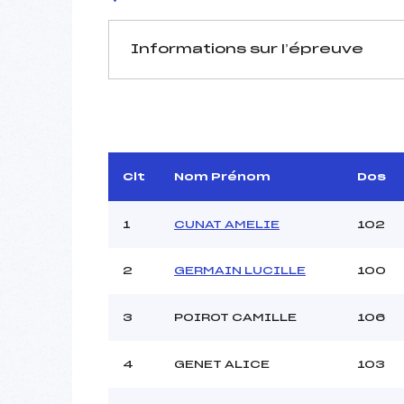
Informations sur l’épreuve
JURY DE COMPÉTITION
Délégué Technique :
D.T Adjoint :
Dir. Epreuve :
CLA
Clt
Nom Prénom
Dos
Chef mesureur :
1
CUNAT AMELIE
102
2
GERMAIN LUCILLE
100
Pénalité appliquée :
3
POIROT CAMILLE
106
Coefficient :
Catégorie :
4
GENET ALICE
103
Style :
Type de Tir :